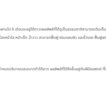
กผ่านไป 6 เดือนจะอยู่ได้ถาวรผลลัพธ์ที่ได้ดูเป็นธรรมชาติสามารถเติมเต็
องหน้าใส หน้าเด็ก ฉ่ำวาว สามารถฟื้นฟู ซ่อมแซมผิว และริ้วรอย ฟื้นฟูสภาพ
รกำหนดปริมาณและขนาดทำได้ยาก ผลลัพธ์ที่ได้จึงขึ้นอยู่กับฝีมือแพทย์ ทั