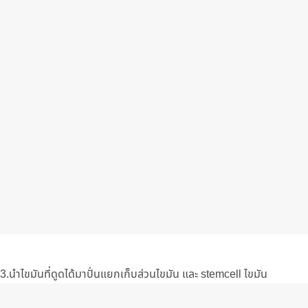
3.นำไขมันที่ดูดได้มาปั่นแยกเก็บส่วนไขมัน และ stemcell ไขมัน