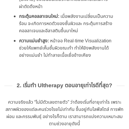
ผ่าตัดดึงหน้า
กระตุ้นคอลลาเจนใหม่:
เมื่อพลังงานเปลี่ยนเป็นความ
ร้อน จะเกิดการหดตัวของชั้นผิวและ กระตุ้นการสร้าง
คอลลาเจนและอีลาสตินขึ้นมาใหม่
ความแม่นยําสูง:
หน้าจอ Real-time Visualization
ช่วยให้แพทย์เห็นชั้นผิวขณะทํา ทําให้ยิงพลังงานได้
อย่างแม่นยํา ไม่ทําลายเนื้อเยื่อข้างเคียง
2. เริ่มทํา Ultherapy ตอนอายุเท่าไรดีที่สุด?
ความจริงแล้ว “ไม่มีตัวเลขตายตัว” ว่าต้องเริ่มที่อายุเท่าไร เพราะ
สภาพผิวของแต่ละคนร่วงโรยไม่เท่ากัน ขึ้นอยู่กับไลฟ์สไตล์ การพัก
ผ่อน และกรรมพันธุ์ อย่างไรก็ตาม เราสามารถแบ่งความเหมาะสม
ตามช่วงอายุดังนี้