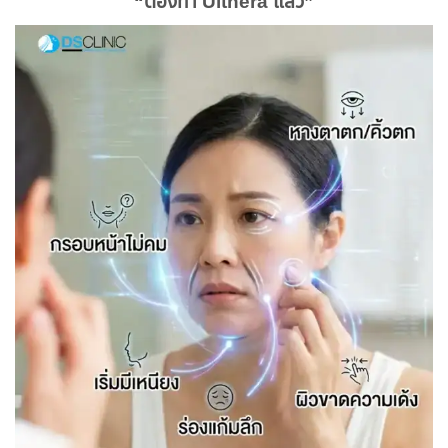
“ต้องทํา Ulthera แล้ว”