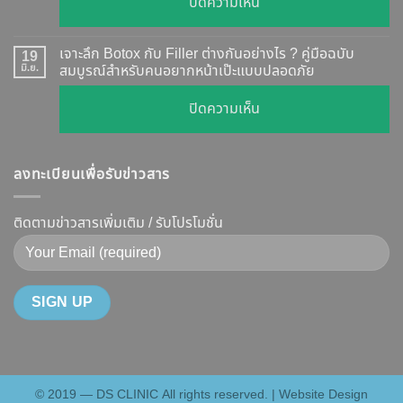
บน
ปิดความเห็น
เห็น
สอบ
รีวิว
ผล
ทุก
เคส
?
เจาะลึก Botox กับ Filler ต่างกันอย่างไร ? คู่มือฉบับ
19
ยี่ห้อ
หน้า
มิ.ย.
สมบูรณ์สำหรับคนอยากหน้าเป๊ะแบบปลอดภัย
เจาะ
แบบ
เรียว
ลึก
ละเอียด
บน
ปิดความเห็น
ปรับ
กลไก
ฉีด
เจาะ
รูป
การ
แล้ว
ลึก
หน้า
ทำงาน
หน้า
ลงทะเบียนเพื่อรับข่าวสาร
Botox
V-
ยี่ห้อ
ไม่
กับ
Shape
ไหน
พัง!
Filler
ติดตามข่าวสารเพิ่มเติม / รับโปรโมชั่น
ปลอดภัย
ดี
ต่าง
เห็น
และ
กัน
ผลลัพธ์
วิธี
อย่างไร
ชัดเจน
ดูแล
?
ที่
ให้
คู่มือ
DS
หน้า
ฉบับ
Clinic
เป๊ะ
สมบูรณ์
นาน
© 2019 — DS CLINIC All rights reserved. | Website Design
สำหรับ