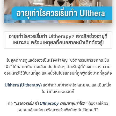
อายุเท่าไรควรเริ่มทํา Ultherapy? เจาะลึกช่วงอายุที่
เหมาะสม พร้อมเหตุผลที่คนอยากหน้าเด็กต้องรู้!
ในยุคที่การดูแลตัวเองเป็นเรื่องสําคัญ “นวัตกรรมการยกกระชับ
ผิว” ได้กลายเป็นทางเลือกอันดับต้นๆ สําหรับผู้ที่ต้องการคงความ
อ่อนเยาว์ไว้ให้นานที่สุด และหนึ่งในโปรแกรมที่ถูกพูดถึงมากที่สุดคือ
Ulthera (Ultherapy)
แต่คําถามที่ค้างคาใจหลายคน และเป็นหนึ่ง
ในคําค้นหายอดฮิตก็
คือ
“เราควรเริ่ม ทํา
Ultherapy
ตอนอายุเท่าไร?”
ต้องรอให้ผิว
หย่อนคล้อยก่อน หรือควรทําเพื่อป้องกันไว้ก่อนดี?