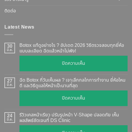
ติดต่อ
Latest News
Botox แท้ดูอย่างไร ? อัปเดต 2026 วิธีตรวจสอบทุกยี่ห้อ
30
มิ.ย.
แบบละเอียด ฉีดแล้วหน้าไม่พัง!
บน
ปิดความเห็น
Botox
แท้
ฉีด Botox กี่วันเห็นผล ? เจาะลึกกลไกการทำงาน ยี่ห้อไหน
27
ดู
มิ.ย.
ดี และวิธีดูแลให้หน้าเป๊ะนานที่สุด
อย่างไร
บน
ปิดความเห็น
?
ฉีด
อัปเดต
Botox
2026
รีวิวเคสหน้าเรียว ปรับรูปหน้า V-Shape ปลอดภัย เห็น
24
กี่
มิ.ย.
ผลลัพธ์ชัดเจนที่ DS Clinic
วิธี
วัน
ตรวจ