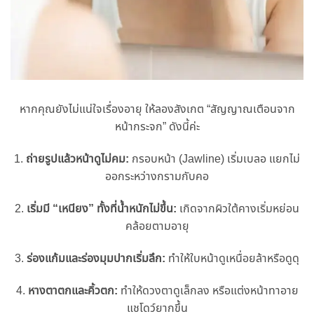
หากคุณยังไม่แน่ใจเรื่องอายุ ให้ลองสังเกต “สัญญาณเตือนจาก
หน้ากระจก” ดังนี้ค่ะ
1.
ถ่ายรูปแล้วหน้าดูไม่คม:
กรอบหน้า (Jawline) เริ่มเบลอ แยกไม่
ออกระหว่างกรามกับคอ
2.
เริ่มมี “เหนียง” ทั้งที่นํ้าหนักไม่ขึ้น:
เกิดจากผิวใต้คางเริ่มหย่อน
คล้อยตามอายุ
3.
ร่องแก้มและร่องมุมปากเริ่มลึก:
ทําให้ใบหน้าดูเหนื่อยล้าหรือดูดุ
4.
หางตาตกและคิ้วตก:
ทําให้ดวงตาดูเล็กลง หรือแต่งหน้าทาอาย
แชโดว์ยากขึ้น