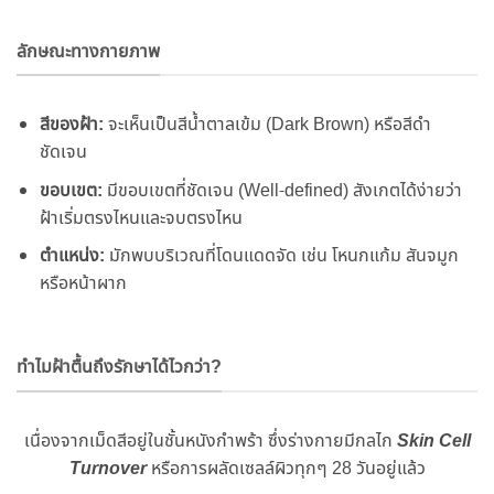
ลักษณะทางกายภาพ
สีของฝ้า:
จะเห็นเป็นสีน้ำตาลเข้ม (Dark Brown) หรือสีดำ
ชัดเจน
ขอบเขต:
มีขอบเขตที่ชัดเจน (Well-defined) สังเกตได้ง่ายว่า
ฝ้าเริ่มตรงไหนและจบตรงไหน
ตำแหน่ง:
มักพบบริเวณที่โดนแดดจัด เช่น โหนกแก้ม สันจมูก
หรือหน้าผาก
ทำไมฝ้าตื้นถึงรักษาได้ไวกว่า?
เนื่องจากเม็ดสีอยู่ในชั้นหนังกำพร้า ซึ่งร่างกายมีกลไก
Skin Cell
Turnover
หรือการผลัดเซลล์ผิวทุกๆ 28 วันอยู่แล้ว