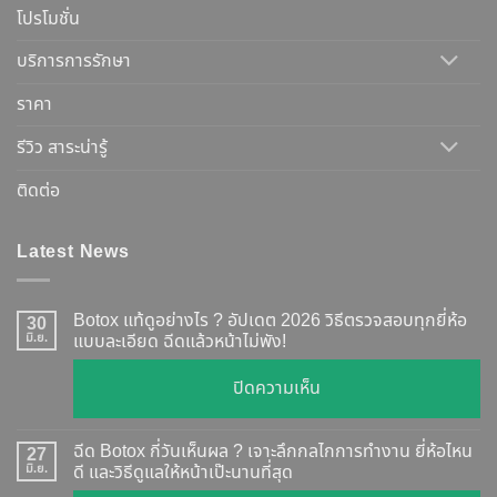
โปรโมชั่น
บริการการรักษา
ราคา
รีวิว สาระน่ารู้
ติดต่อ
Latest News
Botox แท้ดูอย่างไร ? อัปเดต 2026 วิธีตรวจสอบทุกยี่ห้อ
30
มิ.ย.
แบบละเอียด ฉีดแล้วหน้าไม่พัง!
บน
ปิดความเห็น
Botox
แท้
ฉีด Botox กี่วันเห็นผล ? เจาะลึกกลไกการทำงาน ยี่ห้อไหน
27
ดู
มิ.ย.
ดี และวิธีดูแลให้หน้าเป๊ะนานที่สุด