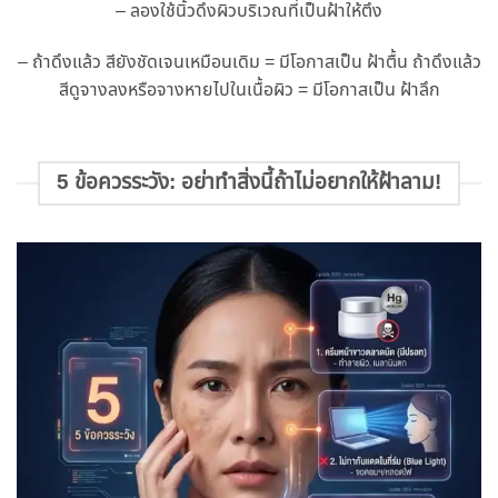
– ลองใช้นิ้วดึงผิวบริเวณที่เป็นฝ้าให้ตึง
– ถ้าดึงแล้ว สียังชัดเจนเหมือนเดิม = มีโอกาสเป็น ฝ้าตื้น ถ้าดึงแล้ว
สีดูจางลงหรือจางหายไปในเนื้อผิว = มีโอกาสเป็น ฝ้าลึก
5 ข้อควรระวัง: อย่าทำสิ่งนี้ถ้าไม่อยากให้ฝ้าลาม!