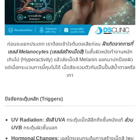
ก่อนจะแยกประเภท เราต้องเข้าใจต้นตอเสียก่อน
ฝ้าเกิดจากการที่
เซลล์ Melanocytes (เซลล์สร้างเม็ดสี)
ในชั้นผิวหนังทำงานหนัก
เกินไป (Hyperactivity) แล้วส่งเม็ดสี Melanin ออกมาปกป้องผิว
แต่เมื่อกระบวนการนี้คุมไม่ได้ เม็ดสีจะรวมตัวกันเป็นปื้นสีน้ำตาลหรือ
เทา
ปัจจัยกระตุ้นหลัก (Triggers)
UV Radiation:
รังสี UVA
กระตุ้นเม็ดสีลึกถึงชั้นหนังแท้
ส่วน
UVB
กระตุ้นผิวชั้นนอก
Hormonal Changes:
เอสโตรเจนกระตุ้นการสร้างเม็ดสี (พบ