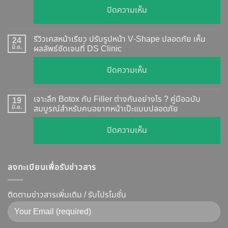
อย่างไร
บน
ปิดความเห็น
?
ฉีด
อัปเดต
Botox
2026
รีวิวเคสหน้าเรียว ปรับรูปหน้า V-Shape ปลอดภัย เห็น
24
กี่
มิ.ย.
ผลลัพธ์ชัดเจนที่ DS Clinic
วิธี
วัน
ตรวจ
บน
ปิดความเห็น
เห็น
สอบ
รีวิว
ผล
ทุก
เคส
?
เจาะลึก Botox กับ Filler ต่างกันอย่างไร ? คู่มือฉบับ
19
ยี่ห้อ
หน้า
มิ.ย.
สมบูรณ์สำหรับคนอยากหน้าเป๊ะแบบปลอดภัย
เจาะ
แบบ
เรียว
ลึก
ละเอียด
บน
ปิดความเห็น
ปรับ
กลไก
ฉีด
เจาะ
รูป
การ
แล้ว
ลึก
หน้า
ทำงาน
หน้า
ลงทะเบียนเพื่อรับข่าวสาร
Botox
V-
ยี่ห้อ
ไม่
กับ
Shape
ไหน
พัง!
Filler
ติดตามข่าวสารเพิ่มเติม / รับโปรโมชั่น
ปลอดภัย
ดี
ต่าง
เห็น
และ
กัน
ผลลัพธ์
วิธี