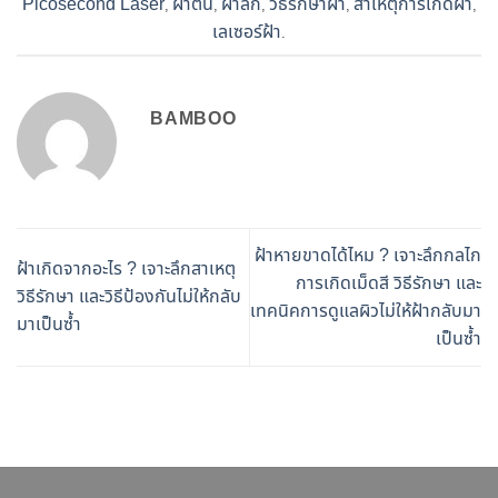
Picosecond Laser
ฝ้าตื้น
ฝ้าลึก
วิธีรักษาฝ้า
สาเหตุการเกิดฝ้า
,
,
,
,
,
เลเซอร์ฝ้า
.
BAMBOO
ฝ้าหายขาดได้ไหม ? เจาะลึกกลไก
ฝ้าเกิดจากอะไร ? เจาะลึกสาเหตุ
การเกิดเม็ดสี วิธีรักษา และ
วิธีรักษา และวิธีป้องกันไม่ให้กลับ
เทคนิคการดูแลผิวไม่ให้ฝ้ากลับมา
มาเป็นซ้ำ
เป็นซ้ำ