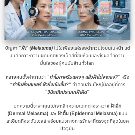
ปัญหา
“ฝ้า” (Melasma)
ไม่ใช่เพียงแค่รอยดำกวนใจบนใบหน้า แต่
มันคือภาวะความผิดปกติของเม็ดสีที่ซับซ้อนและส่งผลต่อความ
มั่นใจของผู้คนนับล้านทั่วโลก
หลายคนตั้งคำถามว่า
“ทำไมทาครีมแพงๆ แล้วฝ้าไม่จางลง?”
หรือ
“ทำไมยิ่งเลเซอร์ ฝ้ายิ่งเข้มขึ้น?”
คำตอบส่วนใหญ่มักอยู่ที่การ
“วินิจฉัยประเภทฝ้าผิด”
บทความนี้จะพาคุณไปเจาะลึกความแตกต่างระหว่า
ง ฝ้าลึก
(Dermal Melasma)
และ
ฝ้าตื้น (Epidermal Melasma)
แบบ
ละเอียดถึงระดับเซลล์ พร้อมแนวทางการรักษาที่ตรงจุดที่สุดในยุค
ปัจจุบัน