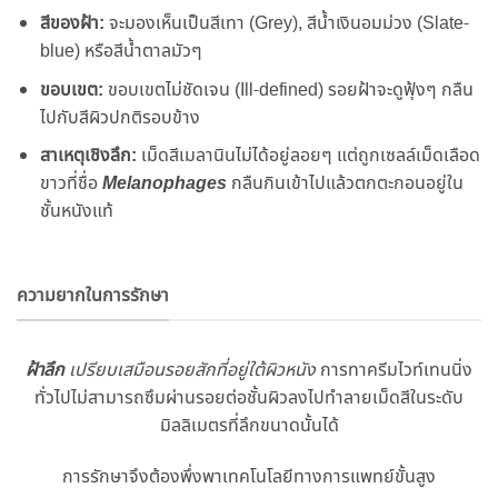
สีของฝ้า:
จะมองเห็นเป็นสีเทา (Grey), สีน้ำเงินอมม่วง (Slate-
blue) หรือสีน้ำตาลมัวๆ
ขอบเขต:
ขอบเขตไม่ชัดเจน (Ill-defined) รอยฝ้าจะดูฟุ้งๆ กลืน
ไปกับสีผิวปกติรอบข้าง
สาเหตุเชิงลึก:
เม็ดสีเมลานินไม่ได้อยู่ลอยๆ แต่ถูกเซลล์เม็ดเลือด
ขาวที่ชื่อ
Melanophages
กลืนกินเข้าไปแล้วตกตะกอนอยู่ใน
ชั้นหนังแท้
ความยากในการรักษา
ฝ้าลึก
เปรียบเสมือนรอยสักที่อยู่ใต้ผิวหนัง
การทาครีมไวท์เทนนิ่ง
ทั่วไปไม่สามารถซึมผ่านรอยต่อชั้นผิวลงไปทำลายเม็ดสีในระดับ
มิลลิเมตรที่ลึกขนาดนั้นได้
การรักษาจึงต้องพึ่งพาเทคโนโลยีทางการแพทย์ขั้นสูง