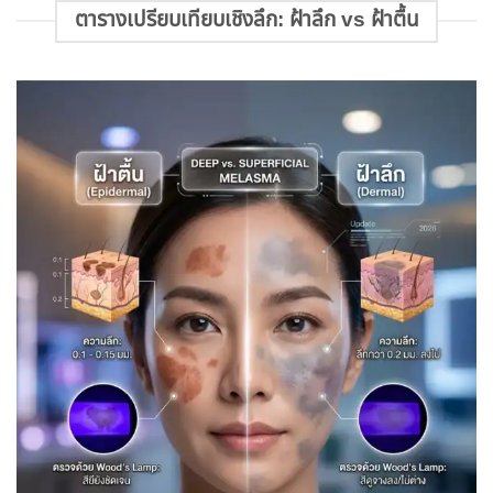
ตารางเปรียบเทียบเชิงลึก: ฝ้าลึก vs ฝ้าตื้น