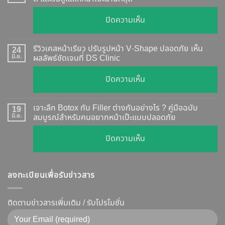
อย่างไร
บน
ปิดความเห็น
?
ฉีด
อัปเดต
Botox
2026
รีวิวเคสหน้าเรียว ปรับรูปหน้า V-Shape ปลอดภัย เห็น
24
กี่
มิ.ย.
ผลลัพธ์ชัดเจนที่ DS Clinic
วิธี
วัน
ตรวจ
บน
ปิดความเห็น
เห็น
สอบ
รีวิว
ผล
ทุก
เคส
?
เจาะลึก Botox กับ Filler ต่างกันอย่างไร ? คู่มือฉบับ
19
ยี่ห้อ
หน้า
มิ.ย.
สมบูรณ์สำหรับคนอยากหน้าเป๊ะแบบปลอดภัย
เจาะ
แบบ
เรียว
ลึก
ละเอียด
บน
ปิดความเห็น
ปรับ
กลไก
ฉีด
เจาะ
รูป
การ
แล้ว
ลึก
หน้า
ทำงาน
หน้า
ลงทะเบียนเพื่อรับข่าวสาร
Botox
V-
ยี่ห้อ
ไม่
กับ
Shape
ไหน
พัง!
Filler
ติดตามข่าวสารเพิ่มเติม / รับโปรโมชั่น
ปลอดภัย
ดี
ต่าง
เห็น
และ