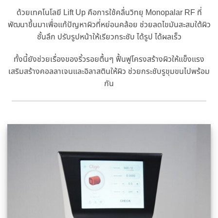
ด้วยเทคโนโลยี Lift Up คือการใช้คลื่นวิทยุ Monopalar RF ที่
พัฒนาขึ้นมาเพื่อแก้ปัญหาผิวที่หย่อนคล้อย ช่วยลดไขมันสะสมใต้ผิว
ชั้นลึก ปรับรูปหน้าให้เรียวกระชับ ได้รูป ได้ผลเร็ว
​ทั้งนี้ยังช่วยเรื่องของริ้วรอยตื้นๆ ฟื้นฟูโครงสร้างผิวให้แข็งแรง
เสริมสร้างคอลลาเจนและอิลาสตินให้ผิว ช่วยกระชับรูขุมขนไปพร้อม
กัน