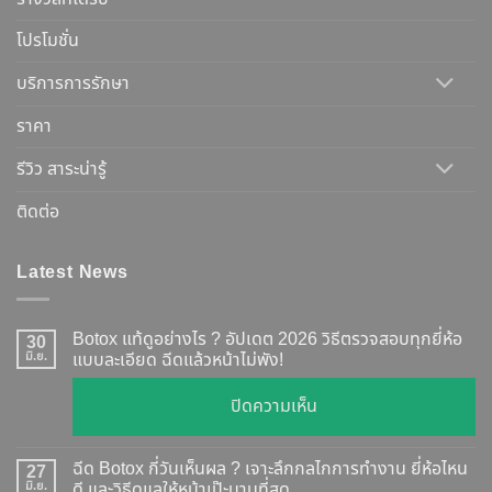
โปรโมชั่น
บริการการรักษา
ราคา
รีวิว สาระน่ารู้
ติดต่อ
Latest News
Botox แท้ดูอย่างไร ? อัปเดต 2026 วิธีตรวจสอบทุกยี่ห้อ
30
มิ.ย.
แบบละเอียด ฉีดแล้วหน้าไม่พัง!
บน
ปิดความเห็น
Botox
แท้
ฉีด Botox กี่วันเห็นผล ? เจาะลึกกลไกการทำงาน ยี่ห้อไหน
27
ดู
มิ.ย.
ดี และวิธีดูแลให้หน้าเป๊ะนานที่สุด