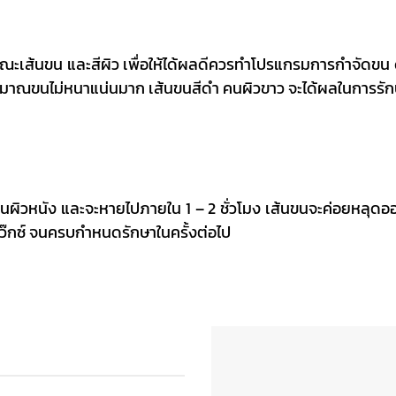
ษณะเส้นขน และสีผิว เพื่อให้ได้ผลดีควรทำโปรแกรมการกำจัดขน ด
ีปริมาณขนไม่หนาแน่นมาก เส้นขนสีดำ คนผิวขาว จะได้ผลในการรักษ
ผิวหนัง และจะหายไปภายใน 1 – 2 ชั่วโมง เส้นขนจะค่อยหลุดออก
แว๊กซ์ จนครบกำหนดรักษาในครั้งต่อไป