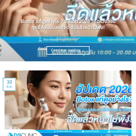
ความรู้จากแพทย์ ปรับรูปหน้า ลดริ้วรอย โบทอกซ์
Botox แท้ดูอย่างไร ? อัปเดต 2026 วิธีตรวจสอบ
ทุกยี่ห้อแบบละเอียด ฉีดแล้วหน้าไม่พัง!
รู้ทันมิจฉาชีพ!
Continue reading
→
30
มิ.ย.