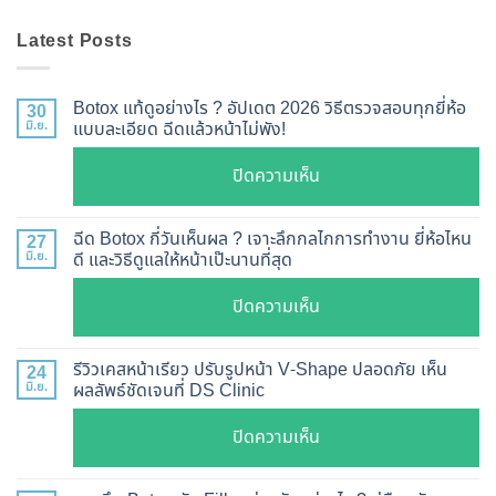
Latest Posts
Botox แท้ดูอย่างไร ? อัปเดต 2026 วิธีตรวจสอบทุกยี่ห้อ
30
มิ.ย.
แบบละเอียด ฉีดแล้วหน้าไม่พัง!
บน
ปิดความเห็น
Botox
แท้
ฉีด Botox กี่วันเห็นผล ? เจาะลึกกลไกการทำงาน ยี่ห้อไหน
27
ดู
มิ.ย.
ดี และวิธีดูแลให้หน้าเป๊ะนานที่สุด
อย่างไร
บน
ปิดความเห็น
?
ฉีด
อัปเดต
Botox
2026
รีวิวเคสหน้าเรียว ปรับรูปหน้า V-Shape ปลอดภัย เห็น
24
กี่
มิ.ย.
ผลลัพธ์ชัดเจนที่ DS Clinic
วิธี
วัน
ตรวจ
บน
ปิดความเห็น
เห็น
สอบ
รีวิว
ผล
ทุก
เคส