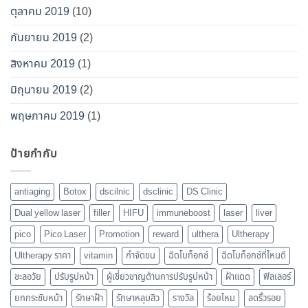
ตุลาคม 2019
(10)
กันยายน 2019
(2)
สิงหาคม 2019
(1)
มิถุนายน 2019
(2)
พฤษภาคม 2019
(1)
ป้ายกำกับ
antiaging
Botox
dscilnic
dsclinic
DS Clinic
Dual yellow laser
filler
HIFU
immuneboost
laser
liver
pico
Pico Laser
Promotion
reward
ulthera
Ultherapy
Ultherapy ราคา
vitamin
กำจัดขน
ฉีดโบท็อกซ์
ฉีดโบท็อกซ์ที่ไหนดี
ชะลอวัย
ปรับรูปหน้า
ผู้เชี่ยวชาญด้านการปรับรูปหน้า
ฝ้าแดด
ฟิลเลอร์
ยกกระชับหน้า
รักษาฝ้า
รักษาหลุมสิว
รางวัล
ร้อยไหม
ลดริ้วรอย