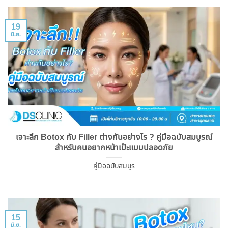
19
มิ.ย.
เจาะลึก Botox กับ Filler ต่างกันอย่างไร ? คู่มือฉบับสมบูรณ์
สำหรับคนอยากหน้าเป๊ะแบบปลอดภัย
คู่มือฉบับสมบูร
15
มิ.ย.