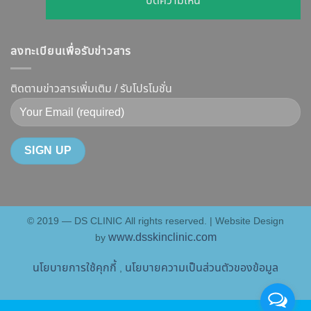
ปิดความเห็น
ปรับ
กลไก
ฉีด
เจาะ
รูป
การ
แล้ว
ลึก
หน้า
ทำงาน
หน้า
ลงทะเบียนเพื่อรับข่าวสาร
Botox
V-
ยี่ห้อ
ไม่
กับ
Shape
ไหน
พัง!
Filler
ติดตามข่าวสารเพิ่มเติม / รับโปรโมชั่น
ปลอดภัย
ดี
ต่าง
เห็น
และ
กัน
ผลลัพธ์
วิธี
อย่างไร
ชัดเจน
ดูแล
?
ที่
ให้
คู่มือ
DS
หน้า
ฉบับ
Clinic
เป๊ะ
สมบูรณ์
นาน
© 2019 — DS CLINIC All rights reserved. | Website Design
สำหรับ
ที่สุด
www.dsskinclinic.com
by
คน
อยาก
นโยบายการใช้คุกกี้
นโยบายความเป็นส่วนตัวของข้อมูล
,
หน้า
เป๊ะ