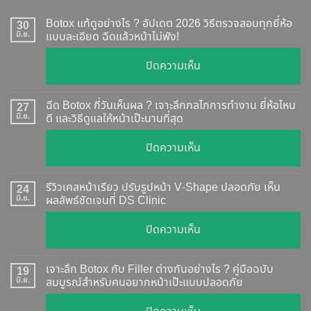
Botox แท้ดูอย่างไร ? อัปเดต 2026 วิธีตรวจสอบทุกยี่ห้อ
30
มิ.ย.
แบบละเอียด ฉีดแล้วหน้าไม่พัง!
บน
ปิดความเห็น
Botox
แท้
ฉีด Botox กี่วันเห็นผล ? เจาะลึกกลไกการทำงาน ยี่ห้อไหน
27
ดู
มิ.ย.
ดี และวิธีดูแลให้หน้าเป๊ะนานที่สุด
อย่างไร
บน
ปิดความเห็น
?
ฉีด
อัปเดต
Botox
2026
รีวิวเคสหน้าเรียว ปรับรูปหน้า V-Shape ปลอดภัย เห็น
24
กี่
มิ.ย.
ผลลัพธ์ชัดเจนที่ DS Clinic
วิธี
วัน
ตรวจ
บน
ปิดความเห็น
เห็น
สอบ
รีวิว
ผล
ทุก
เคส
?
เจาะลึก Botox กับ Filler ต่างกันอย่างไร ? คู่มือฉบับ
19
ยี่ห้อ
หน้า
มิ.ย.
สมบูรณ์สำหรับคนอยากหน้าเป๊ะแบบปลอดภัย
เจาะ
แบบ
เรียว
ลึก
ละเอียด
บน