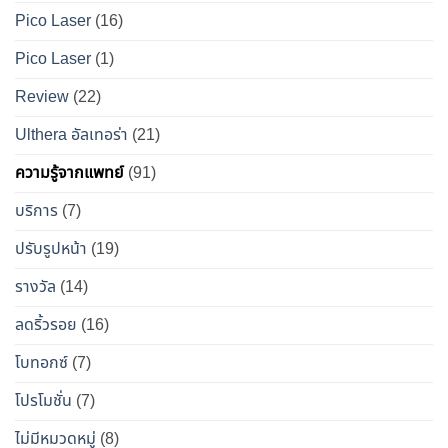
แพทย์
หน้า
Pico Laser
(16)
ผล
เป๊ะ
Pico Laser
(1)
ข้าง
แบบ
เคียง
ปลอดภัย
Review
(22)
และ
วิธี
Ulthera อัลเทอร่า
(21)
เอา
ความรู้จากแพทย์
(91)
ตัว
รอด
บริการ
(7)
จาก
ปรับรูปหน้า
(19)
“โบ
ท็
รางวัล
(14)
อกซ์
ลดริ้วรอย
(16)
ปลอม”
โบทอกซ์
(7)
โปรโมชั่น
(7)
ไม่มีหมวดหมู่
(8)