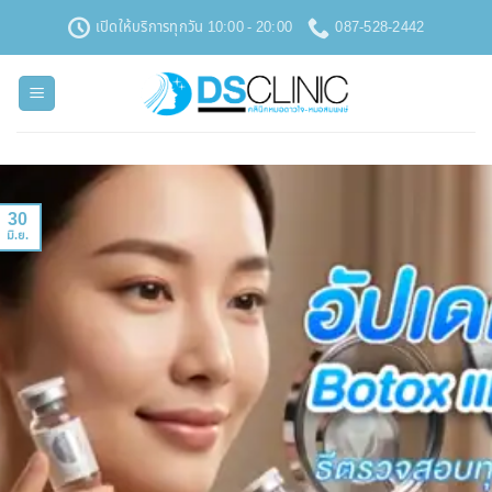
ข้าม
เปิดให้บริการทุกวัน 10:00 - 20:00
087-528-2442
ไป
ยัง
เนื้อหา
30
มิ.ย.