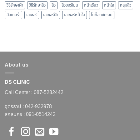
วิธีรักษาฝ้า
วิธีรักษาสิว
สิว
สิวฮอร์โมน
หน้าเรียว
หน้าใส
หลุมสิว
อัลเทอร่า
เลเซอร์
เลเซอร์ฝ้า
เลเซอร์หน้าใส
โบท็อกซ์กราม
About us
DS CLINIC
Call Center :
087-5282442
อุดรธานี :
042-932978
สกลนคร :
091-0514242