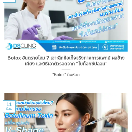
Botox อันตรายไหม ? เจาะลึกข้อเท็จจริงทางการแพทย์ ผลข้าง
เคียง และวิธีเอาตัวรอดจาก “โบท็อกซ์ปลอม”
"Botox" คือหัตถ
11
มิ.ย.