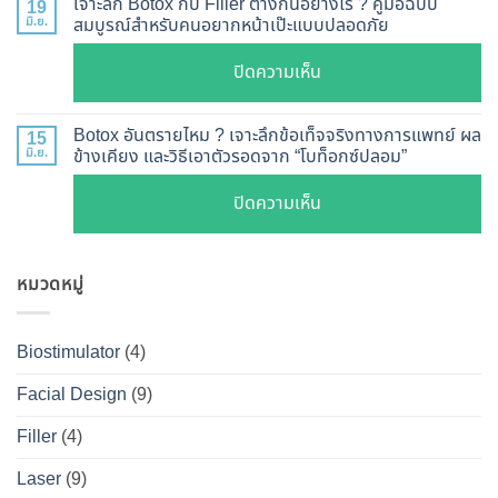
?
เจาะลึก Botox กับ Filler ต่างกันอย่างไร ? คู่มือฉบับ
19
ยี่ห้อ
หน้า
มิ.ย.
สมบูรณ์สำหรับคนอยากหน้าเป๊ะแบบปลอดภัย
เจาะ
แบบ
เรียว
ลึก
ละเอียด
บน
ปิดความเห็น
ปรับ
กลไก
ฉีด
เจาะ
รูป
การ
แล้ว
ลึก
หน้า
Botox อันตรายไหม ? เจาะลึกข้อเท็จจริงทางการแพทย์ ผล
15
ทำงาน
หน้า
Botox
มิ.ย.
ข้างเคียง และวิธีเอาตัวรอดจาก “โบท็อกซ์ปลอม”
V-
ยี่ห้อ
ไม่
กับ
Shape
ไหน
บน
ปิดความเห็น
พัง!
Filler
ปลอดภัย
ดี
Botox
ต่าง
เห็น
และ
อันตราย
กัน
ผลลัพธ์
วิธี
หมวดหมู่
ไหม
อย่างไร
ชัดเจน
ดูแล
?
?
ที่
ให้
เจาะ
คู่มือ
Biostimulator
(4)
DS
หน้า
ลึก
ฉบับ
Clinic
เป๊ะ
Facial Design
(9)
ข้อ
สมบูรณ์
นาน
เท็จ
สำหรับ
Filler
(4)
ที่สุด
จริง
คน
Laser
(9)
ทางการ
อยาก