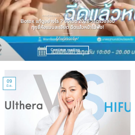
ความรู้จากแพทย์ ปรับรูปหน้า ลดริ้วรอย โบทอกซ์
Botox แท้ดูอย่างไร ? อัปเดต 2026 วิธีตรวจสอบ
ทุกยี่ห้อแบบละเอียด ฉีดแล้วหน้าไม่พัง!
รู้ทันมิจฉาชีพ!
Continue reading
→
09
มิ.ย.