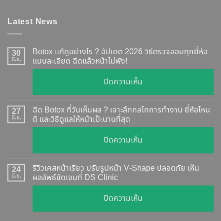
Latest News
Botox แท้ดูอย่างไร ? อัปเดต 2026 วิธีตรวจสอบทุกยี่ห้อ
30
มิ.ย.
แบบละเอียด ฉีดแล้วหน้าไม่พัง!
บน
ปิดความเห็น
Botox
แท้
ฉีด Botox กี่วันเห็นผล ? เจาะลึกกลไกการทำงาน ยี่ห้อไหน
27
ดู
มิ.ย.
ดี และวิธีดูแลให้หน้าเป๊ะนานที่สุด
อย่างไร
บน
ปิดความเห็น
?
ฉีด
อัปเดต
Botox
2026
รีวิวเคสหน้าเรียว ปรับรูปหน้า V-Shape ปลอดภัย เห็น
24
กี่
มิ.ย.
ผลลัพธ์ชัดเจนที่ DS Clinic
วิธี
วัน
ตรวจ
บน
ปิดความเห็น
เห็น
สอบ
รีวิว
ผล
ทุก