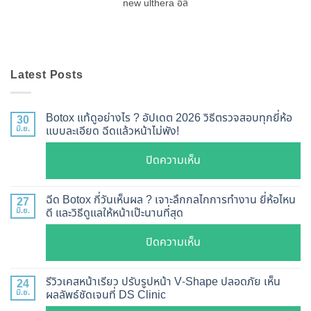
new ulthera อัล
Latest Posts
Botox แท้ดูอย่างไร ? อัปเดต 2026 วิธีตรวจสอบทุกยี่ห้อ
30
มิ.ย.
แบบละเอียด ฉีดแล้วหน้าไม่พัง!
บน
ปิดความเห็น
Botox
แท้
ฉีด Botox กี่วันเห็นผล ? เจาะลึกกลไกการทำงาน ยี่ห้อไหน
27
ดู
มิ.ย.
ดี และวิธีดูแลให้หน้าเป๊ะนานที่สุด
อย่างไร
บน
ปิดความเห็น
?
ฉีด
อัปเดต
Botox
2026
รีวิวเคสหน้าเรียว ปรับรูปหน้า V-Shape ปลอดภัย เห็น
24
กี่
มิ.ย.
ผลลัพธ์ชัดเจนที่ DS Clinic
วิธี
วัน