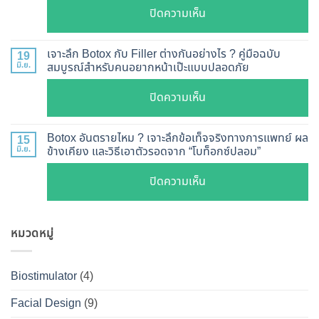
ตรวจ
บน
ปิดความเห็น
เห็น
สอบ
รีวิว
ผล
ทุก
เคส
?
เจาะลึก Botox กับ Filler ต่างกันอย่างไร ? คู่มือฉบับ
19
ยี่ห้อ
หน้า
มิ.ย.
สมบูรณ์สำหรับคนอยากหน้าเป๊ะแบบปลอดภัย
เจาะ
แบบ
เรียว
ลึก
ละเอียด
บน
ปิดความเห็น
ปรับ
กลไก
ฉีด
เจาะ
รูป
การ
แล้ว
ลึก
หน้า
Botox อันตรายไหม ? เจาะลึกข้อเท็จจริงทางการแพทย์ ผล
15
ทำงาน
หน้า
Botox
มิ.ย.
ข้างเคียง และวิธีเอาตัวรอดจาก “โบท็อกซ์ปลอม”
V-
ยี่ห้อ
ไม่
กับ
Shape
ไหน
บน
ปิดความเห็น
พัง!
Filler
ปลอดภัย
ดี
Botox
ต่าง
เห็น
และ
อันตราย
กัน
ผลลัพธ์
วิธี
หมวดหมู่
ไหม
อย่างไร
ชัดเจน
ดูแล
?
?
ที่
ให้
เจาะ
คู่มือ
Biostimulator
(4)
DS
หน้า
ลึก
ฉบับ
Clinic
เป๊ะ
Facial Design
(9)
ข้อ
สมบูรณ์