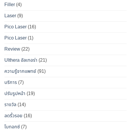
นาน
เท็จ
สำหรับ
Filler
(4)
ที่สุด
จริง
คน
Laser
(9)
ทางการ
อยาก
แพทย์
หน้า
Pico Laser
(16)
ผล
เป๊ะ
Pico Laser
(1)
ข้าง
แบบ
เคียง
ปลอดภัย
Review
(22)
และ
วิธี
Ulthera อัลเทอร่า
(21)
เอา
ความรู้จากแพทย์
(91)
ตัว
รอด
บริการ
(7)
จาก
ปรับรูปหน้า
(19)
“โบ
ท็
รางวัล
(14)
อกซ์
ลดริ้วรอย
(16)
ปลอม”
โบทอกซ์
(7)