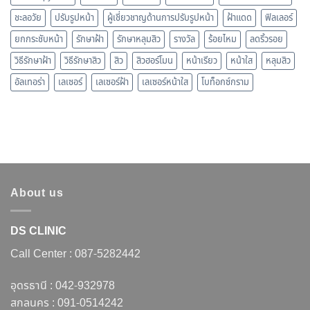
ชะลอวัย
ปรับรูปหน้า
ผู้เชี่ยวชาญด้านการปรับรูปหน้า
ฝ้าแดด
ฟิลเลอร์
ยกกระชับหน้า
รักษาฝ้า
รักษาหลุมสิว
รางวัล
ร้อยไหม
ลดริ้วรอย
วิธีรักษาฝ้า
วิธีรักษาสิว
สิว
สิวฮอร์โมน
หน้าเรียว
หน้าใส
หลุมสิว
อัลเทอร่า
เลเซอร์
เลเซอร์ฝ้า
เลเซอร์หน้าใส
โบท็อกซ์กราม
About us
DS CLINIC
Call Center :
087-5282442
อุดรธานี :
042-932978
สกลนคร :
091-0514242