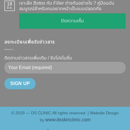
เคส
?
เจาะลึก Botox กับ Filler ต่างกันอย่างไร ? คู่มือฉบับ
19
ยี่ห้อ
หน้า
มิ.ย.
สมบูรณ์สำหรับคนอยากหน้าเป๊ะแบบปลอดภัย
เจาะ
แบบ
เรียว
ลึก
ละเอียด
บน
ปิดความเห็น
ปรับ
กลไก
ฉีด
เจาะ
รูป
การ
แล้ว
ลึก
หน้า
ทำงาน
หน้า
ลงทะเบียนเพื่อรับข่าวสาร
Botox
V-
ยี่ห้อ
ไม่
กับ
Shape
ไหน
พัง!
Filler
ติดตามข่าวสารเพิ่มเติม / รับโปรโมชั่น
ปลอดภัย
ดี
ต่าง
เห็น
และ
กัน
ผลลัพธ์
วิธี
อย่างไร
ชัดเจน
ดูแล
?
ที่
ให้
คู่มือ
DS
หน้า
ฉบับ
Clinic
เป๊ะ
สมบูรณ์
นาน
© 2019 — DS CLINIC All rights reserved. | Website Design
สำหรับ
ที่สุด
www.dsskinclinic.com
by
คน
อยาก