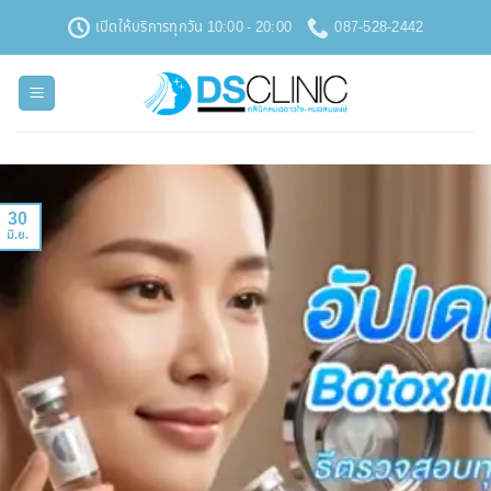
ข้าม
เปิดให้บริการทุกวัน 10:00 - 20:00
087-528-2442
ไป
ยัง
เนื้อหา
30
มิ.ย.