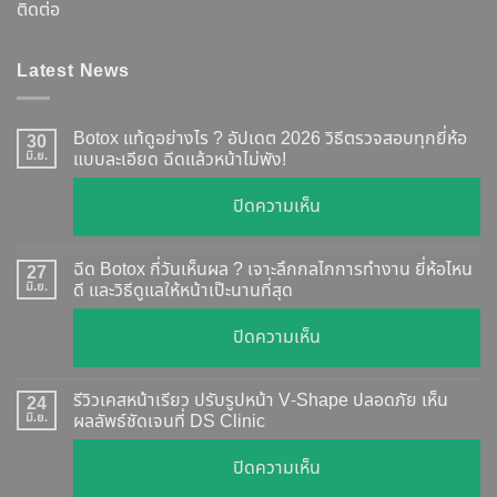
ติดต่อ
Latest News
Botox แท้ดูอย่างไร ? อัปเดต 2026 วิธีตรวจสอบทุกยี่ห้อ
30
มิ.ย.
แบบละเอียด ฉีดแล้วหน้าไม่พัง!
บน
ปิดความเห็น
Botox
แท้
ฉีด Botox กี่วันเห็นผล ? เจาะลึกกลไกการทำงาน ยี่ห้อไหน
27
ดู
มิ.ย.
ดี และวิธีดูแลให้หน้าเป๊ะนานที่สุด
อย่างไร
บน
ปิดความเห็น
?
ฉีด
อัปเดต
Botox
2026
รีวิวเคสหน้าเรียว ปรับรูปหน้า V-Shape ปลอดภัย เห็น
24
กี่
มิ.ย.
ผลลัพธ์ชัดเจนที่ DS Clinic
วิธี
วัน
ตรวจ
บน
ปิดความเห็น
เห็น
สอบ
รีวิว