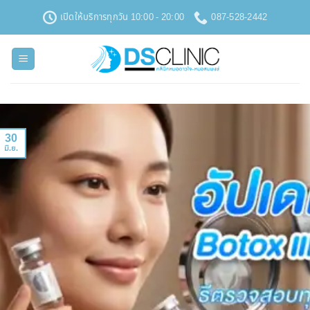
ข้าม
เปิดให้บริการทุกวัน 10:00 - 20:00
087-528-2442
ไป
ยัง
เนื้อหา
30
มิ.ย.