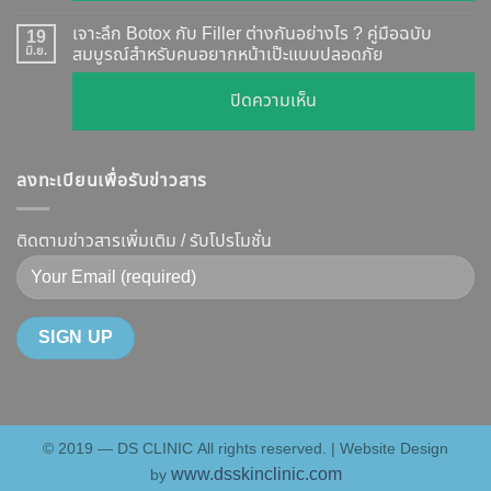
ผล
ทุก
เคส
?
เจาะลึก Botox กับ Filler ต่างกันอย่างไร ? คู่มือฉบับ
19
ยี่ห้อ
หน้า
มิ.ย.
สมบูรณ์สำหรับคนอยากหน้าเป๊ะแบบปลอดภัย
เจาะ
แบบ
เรียว
ลึก
ละเอียด
บน
ปิดความเห็น
ปรับ
กลไก
ฉีด
เจาะ
รูป
การ
แล้ว
ลึก
หน้า
ทำงาน
หน้า
ลงทะเบียนเพื่อรับข่าวสาร
Botox
V-
ยี่ห้อ
ไม่
กับ
Shape
ไหน
พัง!
Filler
ติดตามข่าวสารเพิ่มเติม / รับโปรโมชั่น
ปลอดภัย
ดี
ต่าง
เห็น
และ
กัน
ผลลัพธ์
วิธี
อย่างไร
ชัดเจน
ดูแล
?
ที่
ให้
คู่มือ
DS
หน้า
ฉบับ
Clinic
เป๊ะ
สมบูรณ์
นาน
© 2019 — DS CLINIC All rights reserved. | Website Design
สำหรับ
ที่สุด
www.dsskinclinic.com
by
คน