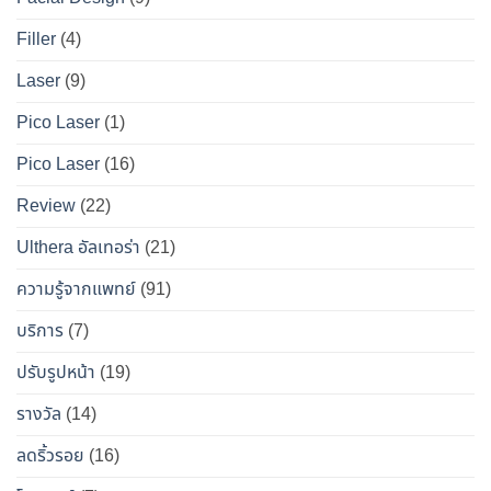
ข้อ
สมบูรณ์
นาน
เท็จ
สำหรับ
Filler
(4)
ที่สุด
จริง
คน
Laser
(9)
ทางการ
อยาก
แพทย์
หน้า
Pico Laser
(1)
ผล
เป๊ะ
Pico Laser
(16)
ข้าง
แบบ
เคียง
ปลอดภัย
Review
(22)
และ
วิธี
Ulthera อัลเทอร่า
(21)
เอา
ความรู้จากแพทย์
(91)
ตัว
รอด
บริการ
(7)
จาก
ปรับรูปหน้า
(19)
“โบ
ท็
รางวัล
(14)
อกซ์
ลดริ้วรอย
(16)
ปลอม”