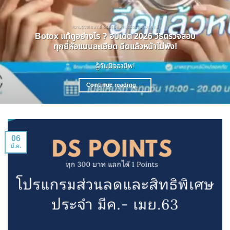
ความรู้จากแพทย์ ปรับรูปหน้า ลดริ้วรอย โบทอกซ์
Botox แท้ดูอย่างไร ? อัปเดต 2026 วิธีตรวจสอบ
ทุกยี่ห้อแบบละเอียด ฉีดแล้วหน้าไม่พัง!
รู้ทันมิจฉาชีพ!
Continue reading
→
06
มี.ค.