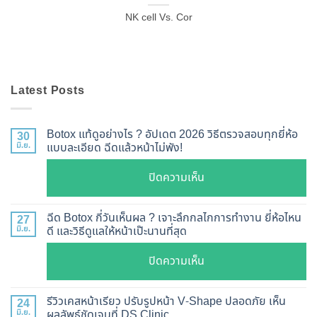
NK cell Vs. Cor
Latest Posts
Botox แท้ดูอย่างไร ? อัปเดต 2026 วิธีตรวจสอบทุกยี่ห้อ
30
มิ.ย.
แบบละเอียด ฉีดแล้วหน้าไม่พัง!
บน
ปิดความเห็น
Botox
แท้
ฉีด Botox กี่วันเห็นผล ? เจาะลึกกลไกการทำงาน ยี่ห้อไหน
27
ดู
มิ.ย.
ดี และวิธีดูแลให้หน้าเป๊ะนานที่สุด
อย่างไร
บน
ปิดความเห็น
?
ฉีด
อัปเดต
Botox
2026
รีวิวเคสหน้าเรียว ปรับรูปหน้า V-Shape ปลอดภัย เห็น
24
กี่
มิ.ย.
ผลลัพธ์ชัดเจนที่ DS Clinic