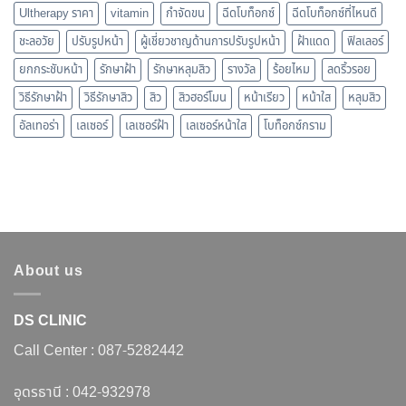
Ultherapy ราคา
vitamin
กำจัดขน
ฉีดโบท็อกซ์
ฉีดโบท็อกซ์ที่ไหนดี
ชะลอวัย
ปรับรูปหน้า
ผู้เชี่ยวชาญด้านการปรับรูปหน้า
ฝ้าแดด
ฟิลเลอร์
ยกกระชับหน้า
รักษาฝ้า
รักษาหลุมสิว
รางวัล
ร้อยไหม
ลดริ้วรอย
วิธีรักษาฝ้า
วิธีรักษาสิว
สิว
สิวฮอร์โมน
หน้าเรียว
หน้าใส
หลุมสิว
อัลเทอร่า
เลเซอร์
เลเซอร์ฝ้า
เลเซอร์หน้าใส
โบท็อกซ์กราม
About us
DS CLINIC
Call Center :
087-5282442
อุดรธานี :
042-932978