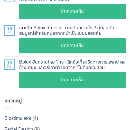
วิธี
วัน
ตรวจ
บน
ปิดความเห็น
เห็น
สอบ
รีวิว
ผล
ทุก
เคส
?
เจาะลึก Botox กับ Filler ต่างกันอย่างไร ? คู่มือฉบับ
19
ยี่ห้อ
หน้า
มิ.ย.
สมบูรณ์สำหรับคนอยากหน้าเป๊ะแบบปลอดภัย
เจาะ
แบบ
เรียว
ลึก
ละเอียด
บน
ปิดความเห็น
ปรับ
กลไก
ฉีด
เจาะ
รูป
การ
แล้ว
ลึก
หน้า
Botox อันตรายไหม ? เจาะลึกข้อเท็จจริงทางการแพทย์ ผล
15
ทำงาน
หน้า
Botox
มิ.ย.
ข้างเคียง และวิธีเอาตัวรอดจาก “โบท็อกซ์ปลอม”
V-
ยี่ห้อ
ไม่
กับ
Shape
ไหน
บน
ปิดความเห็น
พัง!
Filler
ปลอดภัย
ดี
Botox
ต่าง
เห็น
และ
อันตราย
กัน
ผลลัพธ์
วิธี
หมวดหมู่
ไหม
อย่างไร
ชัดเจน
ดูแล
?
?
ที่
ให้
เจาะ
คู่มือ
Biostimulator
(4)
DS
หน้า
ลึก
ฉบับ
Clinic
เป๊ะ
Facial Design
(9)