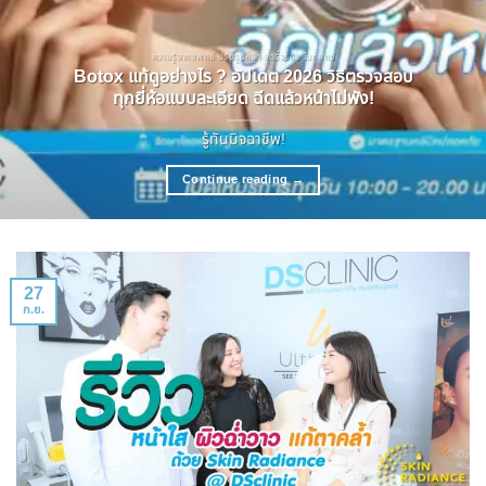
ความรู้จากแพทย์ ปรับรูปหน้า ลดริ้วรอย โบทอกซ์
Botox แท้ดูอย่างไร ? อัปเดต 2026 วิธีตรวจสอบ
ทุกยี่ห้อแบบละเอียด ฉีดแล้วหน้าไม่พัง!
รู้ทันมิจฉาชีพ!
Continue reading
→
27
ก.ย.