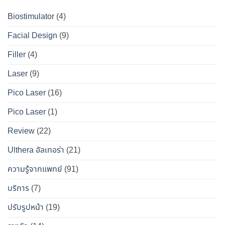
?
ที่
ให้
เจาะ
คู่มือ
Biostimulator
(4)
DS
หน้า
ลึก
ฉบับ
Clinic
เป๊ะ
Facial Design
(9)
ข้อ
สมบูรณ์
นาน
เท็จ
สำหรับ
Filler
(4)
ที่สุด
จริง
คน
Laser
(9)
ทางการ
อยาก
แพทย์
หน้า
Pico Laser
(16)
ผล
เป๊ะ
Pico Laser
(1)
ข้าง
แบบ
เคียง
ปลอดภัย
Review
(22)
และ
วิธี
Ulthera อัลเทอร่า
(21)
เอา
ความรู้จากแพทย์
(91)
ตัว
รอด
บริการ
(7)
จาก
ปรับรูปหน้า
(19)
“โบ