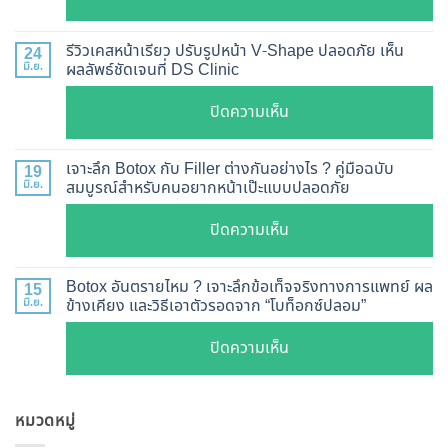
ฉีด
อัปเดต
Botox
2026
รีวิวเคสหน้าเรียว ปรับรูปหน้า V-Shape ปลอดภัย เห็น
24
กี่
มิ.ย.
ผลลัพธ์ชัดเจนที่ DS Clinic
วิธี
วัน
ตรวจ
บน
ปิดความเห็น
เห็น
สอบ
รีวิว
ผล
ทุก
เคส
?
เจาะลึก Botox กับ Filler ต่างกันอย่างไร ? คู่มือฉบับ
19
ยี่ห้อ
หน้า
มิ.ย.
สมบูรณ์สำหรับคนอยากหน้าเป๊ะแบบปลอดภัย
เจาะ
แบบ
เรียว
ลึก
ละเอียด
บน
ปิดความเห็น
ปรับ
กลไก
ฉีด
เจาะ
รูป
การ
แล้ว
ลึก
หน้า
Botox อันตรายไหม ? เจาะลึกข้อเท็จจริงทางการแพทย์ ผล
15
ทำงาน
หน้า
Botox
มิ.ย.
ข้างเคียง และวิธีเอาตัวรอดจาก “โบท็อกซ์ปลอม”
V-
ยี่ห้อ
ไม่
กับ
Shape
ไหน
บน
ปิดความเห็น
พัง!
Filler
ปลอดภัย
ดี
Botox
ต่าง
เห็น
และ
อันตราย
กัน
ผลลัพธ์
วิธี
หมวดหมู่
ไหม
อย่างไร
ชัดเจน
ดูแล
?