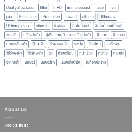
Dual yellow laser
filler
HIFU
immuneboost
laser
liver
pico
Pico Laser
Promotion
reward
ulthera
Ultherapy
Ultherapy ราคา
vitamin
กำจัดขน
ฉีดโบท็อกซ์
ฉีดโบท็อกซ์ที่ไหนดี
ชะลอวัย
ปรับรูปหน้า
ผู้เชี่ยวชาญด้านการปรับรูปหน้า
ฝ้าแดด
ฟิลเลอร์
ยกกระชับหน้า
รักษาฝ้า
รักษาหลุมสิว
รางวัล
ร้อยไหม
ลดริ้วรอย
วิธีรักษาฝ้า
วิธีรักษาสิว
สิว
สิวฮอร์โมน
หน้าเรียว
หน้าใส
หลุมสิว
อัลเทอร่า
เลเซอร์
เลเซอร์ฝ้า
เลเซอร์หน้าใส
โบท็อกซ์กราม
About us
DS CLINIC