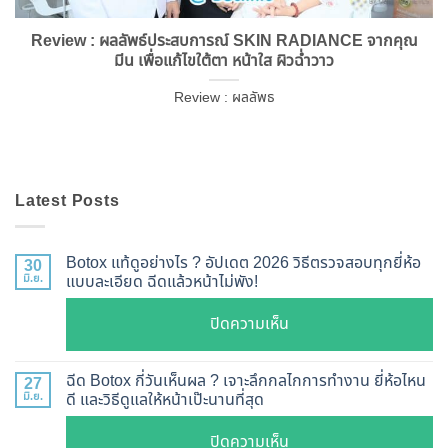
Review : ผลลัพธ์ประสบการณ์ SKIN RADIANCE จากคุณ
มีน เพื่อแก้ไขใต้ตา หน้าใส ผิวฉ่ำวาว
Review : ผลลัพธ
Latest Posts
Botox แท้ดูอย่างไร ? อัปเดต 2026 วิธีตรวจสอบทุกยี่ห้อ
30
มิ.ย.
แบบละเอียด ฉีดแล้วหน้าไม่พัง!
บน
ปิดความเห็น
Botox
แท้
ฉีด Botox กี่วันเห็นผล ? เจาะลึกกลไกการทำงาน ยี่ห้อไหน
27
ดู
มิ.ย.
ดี และวิธีดูแลให้หน้าเป๊ะนานที่สุด
อย่างไร
บน
ปิดความเห็น
?