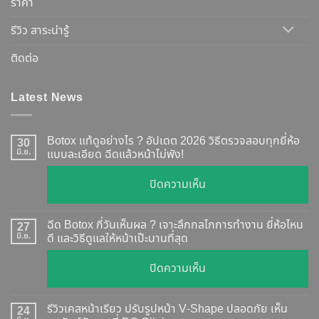
ราคา
รีวิว สาระน่ารู้
ติดต่อ
Latest News
Botox แท้ดูอย่างไร ? อัปเดต 2026 วิธีตรวจสอบทุกยี่ห้อ
30
มิ.ย.
แบบละเอียด ฉีดแล้วหน้าไม่พัง!
บน
ปิดความเห็น
Botox
แท้
ฉีด Botox กี่วันเห็นผล ? เจาะลึกกลไกการทำงาน ยี่ห้อไหน
27
ดู
มิ.ย.
ดี และวิธีดูแลให้หน้าเป๊ะนานที่สุด
อย่างไร
บน
ปิดความเห็น
?
ฉีด
อัปเดต
Botox
2026
รีวิวเคสหน้าเรียว ปรับรูปหน้า V-Shape ปลอดภัย เห็น
24