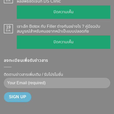
กี่
มิ.ย.
ผลลัพธ์ชัดเจนที่ DS Clinic
วิธี
วัน
ตรวจ
บน
ปิดความเห็น
เห็น
สอบ
รีวิว
ผล
ทุก
เคส
?
เจาะลึก Botox กับ Filler ต่างกันอย่างไร ? คู่มือฉบับ
19
ยี่ห้อ
หน้า
มิ.ย.
สมบูรณ์สำหรับคนอยากหน้าเป๊ะแบบปลอดภัย
เจาะ
แบบ
เรียว
ลึก
ละเอียด
บน
ปิดความเห็น
ปรับ
กลไก
ฉีด
เจาะ
รูป
การ
แล้ว
ลึก
หน้า
ทำงาน
หน้า
ลงทะเบียนเพื่อรับข่าวสาร
Botox
V-
ยี่ห้อ
ไม่
กับ
Shape
ไหน
พัง!
Filler
ติดตามข่าวสารเพิ่มเติม / รับโปรโมชั่น
ปลอดภัย
ดี
ต่าง
เห็น
และ
กัน
ผลลัพธ์
วิธี
อย่างไร
ชัดเจน
ดูแล
?
ที่
ให้
คู่มือ
DS
หน้า
ฉบับ
Clinic