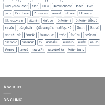
Dual yellow laser
filler
HIFU
immuneboost
laser
liver
pico
Pico Laser
Promotion
reward
ulthera
Ultherapy
Ultherapy ราคา
vitamin
กำจัดขน
ฉีดโบท็อกซ์
ฉีดโบท็อกซ์ที่ไหนดี
ชะลอวัย
ปรับรูปหน้า
ผู้เชี่ยวชาญด้านการปรับรูปหน้า
ฝ้าแดด
ฟิลเลอร์
ยกกระชับหน้า
รักษาฝ้า
รักษาหลุมสิว
รางวัล
ร้อยไหม
ลดริ้วรอย
วิธีรักษาฝ้า
วิธีรักษาสิว
สิว
สิวฮอร์โมน
หน้าเรียว
หน้าใส
หลุมสิว
อัลเทอร่า
เลเซอร์
เลเซอร์ฝ้า
เลเซอร์หน้าใส
โบท็อกซ์กราม
About us
DS CLINIC