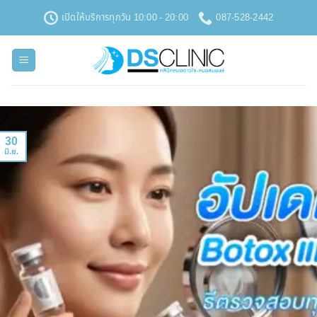
ข้าม
เปิดให้บริการทุกวัน 10:00 - 20:00
087-528-2442
ไป
ยัง
เนื้อหา
30
มิ.ย.