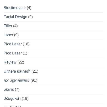
?
ที่
ให้
เจาะ
คู่มือ
Biostimulator
(4)
DS
หน้า
ลึก
ฉบับ
Clinic
เป๊ะ
Facial Design
(9)
ข้อ
สมบูรณ์
นาน
เท็จ
สำหรับ
Filler
(4)
ที่สุด
จริง
คน
Laser
(9)
ทางการ
อยาก
แพทย์
หน้า
Pico Laser
(16)
ผล
เป๊ะ
Pico Laser
(1)
ข้าง
แบบ
เคียง
ปลอดภัย
Review
(22)
และ
วิธี
Ulthera อัลเทอร่า
(21)
เอา
ความรู้จากแพทย์
(91)
ตัว
รอด
บริการ
(7)
จาก
ปรับรูปหน้า
(19)
“โบ