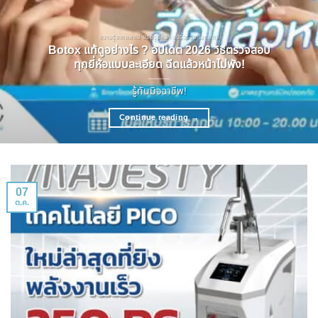
ความรู้จากแพทย์ ปรับรูปหน้า ลดริ้วรอย โบทอกซ์
Botox แท้ดูอย่างไร ? อัปเดต 2026 วิธีตรวจสอบ
ทุกยี่ห้อแบบละเอียด ฉีดแล้วหน้าไม่พัง!
รู้ทันมิจฉาชีพ!
Continue reading
→
07
ต.ค.