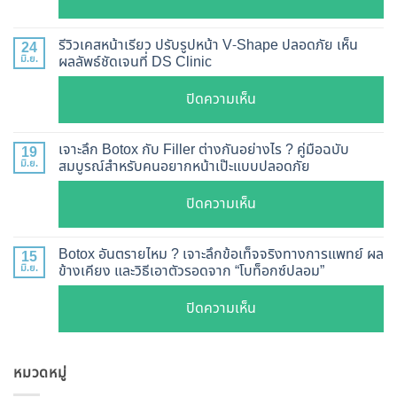
ฉีด
อัปเดต
Botox
2026
รีวิวเคสหน้าเรียว ปรับรูปหน้า V-Shape ปลอดภัย เห็น
24
กี่
มิ.ย.
ผลลัพธ์ชัดเจนที่ DS Clinic
วิธี
วัน
ตรวจ
บน
ปิดความเห็น
เห็น
สอบ
รีวิว
ผล
ทุก
เคส
?
เจาะลึก Botox กับ Filler ต่างกันอย่างไร ? คู่มือฉบับ
19
ยี่ห้อ
หน้า
มิ.ย.
สมบูรณ์สำหรับคนอยากหน้าเป๊ะแบบปลอดภัย
เจาะ
แบบ
เรียว
ลึก
ละเอียด
บน
ปิดความเห็น
ปรับ
กลไก
ฉีด
เจาะ
รูป
การ
แล้ว
ลึก
หน้า
Botox อันตรายไหม ? เจาะลึกข้อเท็จจริงทางการแพทย์ ผล
15
ทำงาน
หน้า
Botox
มิ.ย.
ข้างเคียง และวิธีเอาตัวรอดจาก “โบท็อกซ์ปลอม”
V-
ยี่ห้อ
ไม่
กับ
Shape
ไหน
บน
ปิดความเห็น
พัง!
Filler
ปลอดภัย
ดี
Botox
ต่าง
เห็น
และ
อันตราย
กัน
ผลลัพธ์
วิธี
หมวดหมู่
ไหม
อย่างไร
ชัดเจน
ดูแล
?