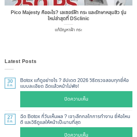
Pico Majesty คืออะไร? เลเซอร์ฝ้า กระ และรักษาหลุมสิว รุ่น
ใหม่ล่าสุดที่ DSclinic
แก้ปัญหาฝ้า กระ
Latest Posts
Botox แท้ดูอย่างไร ? อัปเดต 2026 วิธีตรวจสอบทุกยี่ห้อ
30
มิ.ย.
แบบละเอียด ฉีดแล้วหน้าไม่พัง!
บน
ปิดความเห็น
Botox
แท้
ฉีด Botox กี่วันเห็นผล ? เจาะลึกกลไกการทำงาน ยี่ห้อไหน
27
ดู
มิ.ย.
ดี และวิธีดูแลให้หน้าเป๊ะนานที่สุด
อย่างไร
บน
ปิดความเห็น
?