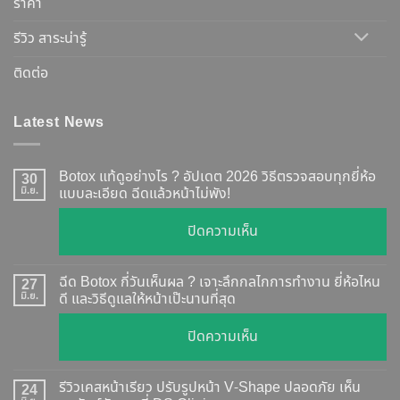
ราคา
รีวิว สาระน่ารู้
ติดต่อ
Latest News
Botox แท้ดูอย่างไร ? อัปเดต 2026 วิธีตรวจสอบทุกยี่ห้อ
30
มิ.ย.
แบบละเอียด ฉีดแล้วหน้าไม่พัง!
บน
ปิดความเห็น
Botox
แท้
ฉีด Botox กี่วันเห็นผล ? เจาะลึกกลไกการทำงาน ยี่ห้อไหน
27
ดู
มิ.ย.
ดี และวิธีดูแลให้หน้าเป๊ะนานที่สุด
อย่างไร
บน
ปิดความเห็น
?
ฉีด
อัปเดต
Botox
2026
รีวิวเคสหน้าเรียว ปรับรูปหน้า V-Shape ปลอดภัย เห็น
24