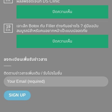
กี่
มิ.ย.
ผลลัพธ์ชัดเจนที่ DS Clinic
วิธี
วัน
ตรวจ
บน
ปิดความเห็น
เห็น
สอบ
รีวิว
ผล
ทุก
เคส
?
เจาะลึก Botox กับ Filler ต่างกันอย่างไร ? คู่มือฉบับ
19
ยี่ห้อ
หน้า
มิ.ย.
สมบูรณ์สำหรับคนอยากหน้าเป๊ะแบบปลอดภัย
เจาะ
แบบ
เรียว
ลึก
ละเอียด
บน
ปิดความเห็น
ปรับ
กลไก
ฉีด
เจาะ
รูป
การ
แล้ว
ลึก
หน้า
ทำงาน
หน้า
ลงทะเบียนเพื่อรับข่าวสาร
Botox
V-
ยี่ห้อ
ไม่
กับ
Shape
ไหน
พัง!
Filler
ติดตามข่าวสารเพิ่มเติม / รับโปรโมชั่น
ปลอดภัย
ดี
ต่าง
เห็น
และ
กัน
ผลลัพธ์
วิธี
อย่างไร
ชัดเจน
ดูแล
?
ที่
ให้
คู่มือ
DS
หน้า
ฉบับ
Clinic