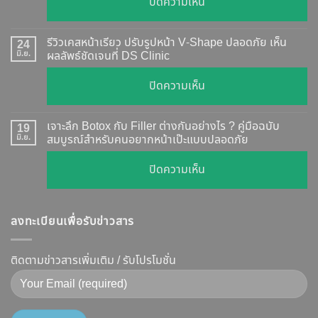
บน
ปิดความเห็น
?
ฉีด
อัปเดต
Botox
2026
รีวิวเคสหน้าเรียว ปรับรูปหน้า V-Shape ปลอดภัย เห็น
24
กี่
มิ.ย.
ผลลัพธ์ชัดเจนที่ DS Clinic
วิธี
วัน
ตรวจ
บน
ปิดความเห็น
เห็น
สอบ
รีวิว
ผล
ทุก
เคส
?
เจาะลึก Botox กับ Filler ต่างกันอย่างไร ? คู่มือฉบับ
19
ยี่ห้อ
หน้า
มิ.ย.
สมบูรณ์สำหรับคนอยากหน้าเป๊ะแบบปลอดภัย
เจาะ
แบบ
เรียว
ลึก
ละเอียด
บน
ปิดความเห็น
ปรับ
กลไก
ฉีด
เจาะ
รูป
การ
แล้ว
ลึก
หน้า
ทำงาน
หน้า
ลงทะเบียนเพื่อรับข่าวสาร
Botox
V-
ยี่ห้อ
ไม่
กับ
Shape
ไหน
พัง!
Filler
ติดตามข่าวสารเพิ่มเติม / รับโปรโมชั่น
ปลอดภัย
ดี
ต่าง
เห็น
และ
กัน
ผลลัพธ์
วิธี
อย่างไร
ชัดเจน