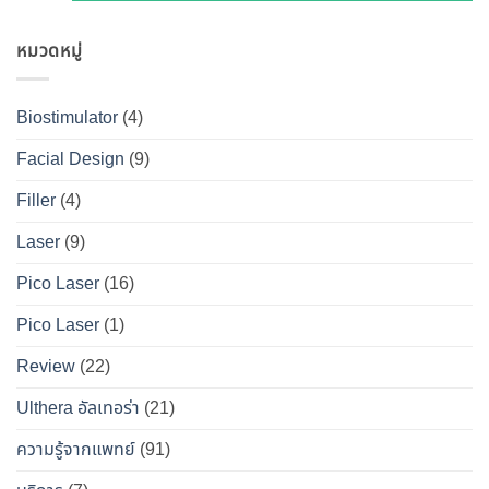
ต่าง
เห็น
และ
อันตราย
กัน
ผลลัพธ์
วิธี
หมวดหมู่
ไหม
อย่างไร
ชัดเจน
ดูแล
?
?
ที่
ให้
เจาะ
คู่มือ
Biostimulator
(4)
DS
หน้า
ลึก
ฉบับ
Clinic
เป๊ะ
Facial Design
(9)
ข้อ
สมบูรณ์
นาน
เท็จ
สำหรับ
Filler
(4)
ที่สุด
จริง
คน
Laser
(9)
ทางการ
อยาก
แพทย์
หน้า
Pico Laser
(16)
ผล
เป๊ะ
Pico Laser
(1)
ข้าง
แบบ
เคียง
ปลอดภัย
Review
(22)
และ
วิธี
Ulthera อัลเทอร่า
(21)
เอา
ความรู้จากแพทย์
(91)
ตัว