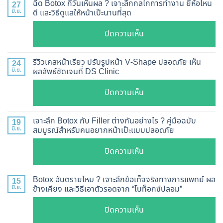
ฉีด Botox กี่วันเห็นผล ? เจาะลึกกลไกการทำงาน ยี่ห้อไหน
27
ดู
มิ.ย.
ดี และวิธีดูแลให้หน้าเป๊ะนานที่สุด
อย่างไร
บน
ปิดความเห็น
?
ฉีด
อัปเดต
Botox
2026
รีวิวเคสหน้าเรียว ปรับรูปหน้า V-Shape ปลอดภัย เห็น
24
กี่
มิ.ย.
ผลลัพธ์ชัดเจนที่ DS Clinic
วิธี
วัน
ตรวจ
บน
ปิดความเห็น
เห็น
สอบ
รีวิว
ผล
ทุก
เคส
?
เจาะลึก Botox กับ Filler ต่างกันอย่างไร ? คู่มือฉบับ
19
ยี่ห้อ
หน้า
มิ.ย.
สมบูรณ์สำหรับคนอยากหน้าเป๊ะแบบปลอดภัย
เจาะ
แบบ
เรียว
ลึก
ละเอียด
บน
ปิดความเห็น
ปรับ
กลไก
ฉีด
เจาะ
รูป
การ
แล้ว
ลึก
หน้า
Botox อันตรายไหม ? เจาะลึกข้อเท็จจริงทางการแพทย์ ผล
15
ทำงาน
หน้า
Botox
มิ.ย.
ข้างเคียง และวิธีเอาตัวรอดจาก “โบท็อกซ์ปลอม”
V-
ยี่ห้อ
ไม่
กับ
Shape
ไหน
บน
ปิดความเห็น
พัง!
Filler
ปลอดภัย
ดี
Botox