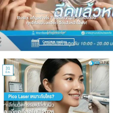
ความรู้จากแพทย์ ปรับรูปหน้า ลดริ้วรอย โบทอกซ์
Botox แท้ดูอย่างไร ? อัปเดต 2026 วิธีตรวจสอบ
ทุกยี่ห้อแบบละเอียด ฉีดแล้วหน้าไม่พัง!
รู้ทันมิจฉาชีพ!
Continue reading
→
31
มี.ค.