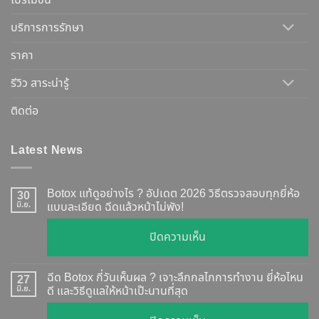
โปรโมชั่น
บริการการรักษา
ราคา
รีวิว สาระน่ารู้
ติดต่อ
Latest News
Botox แท้ดูอย่างไร ? อัปเดต 2026 วิธีตรวจสอบทุกยี่ห้อ
30
มิ.ย.
แบบละเอียด ฉีดแล้วหน้าไม่พัง!
บน
ปิดความเห็น
Botox
แท้
ฉีด Botox กี่วันเห็นผล ? เจาะลึกกลไกการทำงาน ยี่ห้อไหน
27
ดู
มิ.ย.
ดี และวิธีดูแลให้หน้าเป๊ะนานที่สุด
อย่างไร