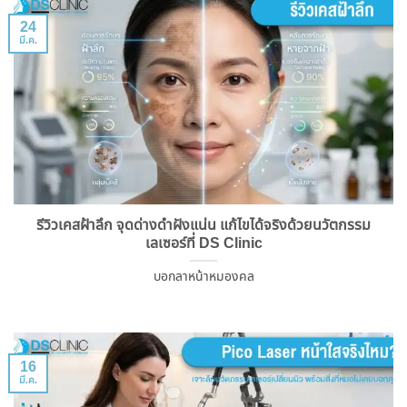
24
มี.ค.
รีวิวเคสฝ้าลึก จุดด่างดำฝังแน่น แก้ไขได้จริงด้วยนวัตกรรม
เลเซอร์ที่ DS Clinic
บอกลาหน้าหมองคล
16
มี.ค.