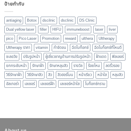
ป้ายกำกับ
antiaging
Botox
dscilnic
dsclinic
DS Clinic
Dual yellow laser
filler
HIFU
immuneboost
laser
liver
pico
Pico Laser
Promotion
reward
ulthera
Ultherapy
Ultherapy ราคา
vitamin
กำจัดขน
ฉีดโบท็อกซ์
ฉีดโบท็อกซ์ที่ไหนดี
ชะลอวัย
ปรับรูปหน้า
ผู้เชี่ยวชาญด้านการปรับรูปหน้า
ฝ้าแดด
ฟิลเลอร์
ยกกระชับหน้า
รักษาฝ้า
รักษาหลุมสิว
รางวัล
ร้อยไหม
ลดริ้วรอย
วิธีรักษาฝ้า
วิธีรักษาสิว
สิว
สิวฮอร์โมน
หน้าเรียว
หน้าใส
หลุมสิว
อัลเทอร่า
เลเซอร์
เลเซอร์ฝ้า
เลเซอร์หน้าใส
โบท็อกซ์กราม
About us