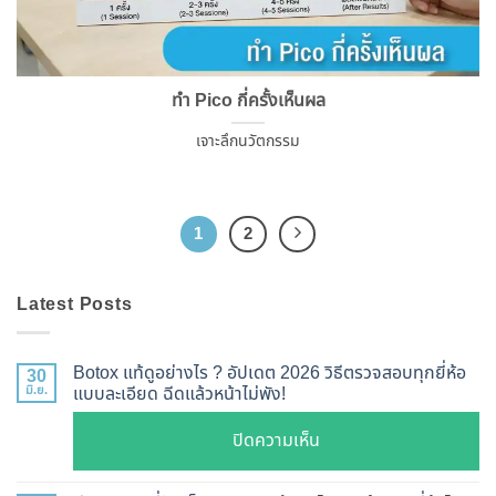
ทำ Pico กี่ครั้งเห็นผล
เจาะลึกนวัตกรรม
1
2
Latest Posts
Botox แท้ดูอย่างไร ? อัปเดต 2026 วิธีตรวจสอบทุกยี่ห้อ
30
มิ.ย.
แบบละเอียด ฉีดแล้วหน้าไม่พัง!
บน
ปิดความเห็น
Botox
แท้