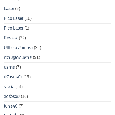
ที่สุด
จริง
คน
Laser
(9)
ทางการ
อยาก
แพทย์
หน้า
Pico Laser
(16)
ผล
เป๊ะ
Pico Laser
(1)
ข้าง
แบบ
เคียง
ปลอดภัย
Review
(22)
และ
วิธี
Ulthera อัลเทอร่า
(21)
เอา
ความรู้จากแพทย์
(91)
ตัว
รอด
บริการ
(7)
จาก
ปรับรูปหน้า
(19)
“โบ
ท็
รางวัล
(14)
อกซ์
ลดริ้วรอย
(16)
ปลอม”
โบทอกซ์
(7)