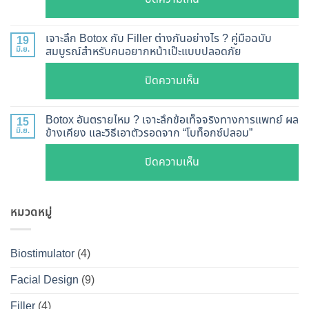
เห็น
สอบ
รีวิว
ผล
ทุก
เคส
?
เจาะลึก Botox กับ Filler ต่างกันอย่างไร ? คู่มือฉบับ
19
ยี่ห้อ
หน้า
มิ.ย.
สมบูรณ์สำหรับคนอยากหน้าเป๊ะแบบปลอดภัย
เจาะ
แบบ
เรียว
ลึก
ละเอียด
บน
ปิดความเห็น
ปรับ
กลไก
ฉีด
เจาะ
รูป
การ
แล้ว
ลึก
หน้า
Botox อันตรายไหม ? เจาะลึกข้อเท็จจริงทางการแพทย์ ผล
15
ทำงาน
หน้า
Botox
มิ.ย.
ข้างเคียง และวิธีเอาตัวรอดจาก “โบท็อกซ์ปลอม”
V-
ยี่ห้อ
ไม่
กับ
Shape
ไหน
บน
ปิดความเห็น
พัง!
Filler
ปลอดภัย
ดี
Botox
ต่าง
เห็น
และ
อันตราย
กัน
ผลลัพธ์
วิธี
หมวดหมู่
ไหม
อย่างไร
ชัดเจน
ดูแล
?
?
ที่
ให้
เจาะ
คู่มือ
Biostimulator
(4)
DS
หน้า
ลึก
ฉบับ
Clinic
เป๊ะ
Facial Design
(9)
ข้อ
สมบูรณ์
นาน
เท็จ
สำหรับ
Filler
(4)