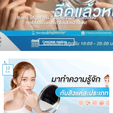
ความรู้จากแพทย์ ปรับรูปหน้า ลดริ้วรอย โบทอกซ์
Botox แท้ดูอย่างไร ? อัปเดต 2026 วิธีตรวจสอบ
ทุกยี่ห้อแบบละเอียด ฉีดแล้วหน้าไม่พัง!
รู้ทันมิจฉาชีพ!
Continue reading
→
12
มี.ค.