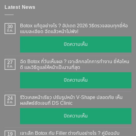
Latest News
Botox แท้ดูอย่างไร ? อัปเดต 2026 วิธีตรวจสอบทุกยี่ห้อ
30
มิ.ย.
แบบละเอียด ฉีดแล้วหน้าไม่พัง!
บน
ปิดความเห็น
Botox
แท้
ฉีด Botox กี่วันเห็นผล ? เจาะลึกกลไกการทำงาน ยี่ห้อไหน
27
ดู
มิ.ย.
ดี และวิธีดูแลให้หน้าเป๊ะนานที่สุด
อย่างไร
บน
ปิดความเห็น
?
ฉีด
อัปเดต
Botox
2026
รีวิวเคสหน้าเรียว ปรับรูปหน้า V-Shape ปลอดภัย เห็น
24
กี่
มิ.ย.
ผลลัพธ์ชัดเจนที่ DS Clinic
วิธี
วัน
ตรวจ
บน
ปิดความเห็น
เห็น
สอบ
รีวิว
ผล
ทุก
เคส
?
เจาะลึก Botox กับ Filler ต่างกันอย่างไร ? คู่มือฉบับ
19
ยี่ห้อ