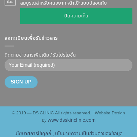
หน้า
มิ.ย.
สมบูรณ์สำหรับคนอยากหน้าเป๊ะแบบปลอดภัย
เจาะ
แบบ
เรียว
ลึก
ละเอียด
บน
ปิดความเห็น
ปรับ
กลไก
ฉีด
เจาะ
รูป
การ
แล้ว
ลึก
หน้า
ทำงาน
หน้า
ลงทะเบียนเพื่อรับข่าวสาร
Botox
V-
ยี่ห้อ
ไม่
กับ
Shape
ไหน
พัง!
Filler
ติดตามข่าวสารเพิ่มเติม / รับโปรโมชั่น
ปลอดภัย
ดี
ต่าง
เห็น
และ
กัน
ผลลัพธ์
วิธี
อย่างไร
ชัดเจน
ดูแล
?
ที่
ให้
คู่มือ
DS
หน้า
ฉบับ
Clinic
เป๊ะ
สมบูรณ์
นาน
© 2019 — DS CLINIC All rights reserved. | Website Design
สำหรับ
ที่สุด
www.dsskinclinic.com
by
คน
อยาก
นโยบายการใช้คุกกี้
นโยบายความเป็นส่วนตัวของข้อมูล
,