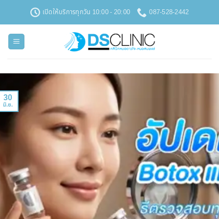
ข้าม
เปิดให้บริการทุกวัน 10:00 - 20:00
087-528-2442
ไป
ยัง
เนื้อหา
30
มิ.ย.