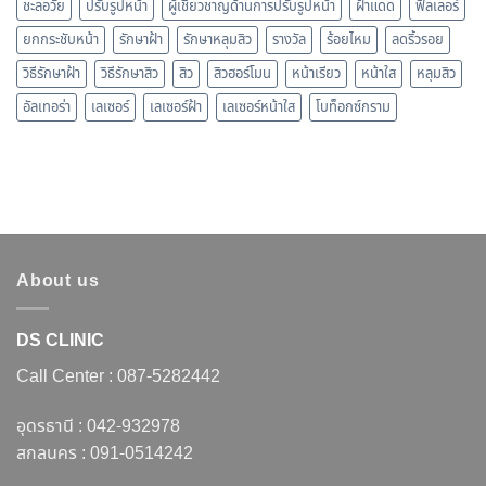
ชะลอวัย
ปรับรูปหน้า
ผู้เชี่ยวชาญด้านการปรับรูปหน้า
ฝ้าแดด
ฟิลเลอร์
ยกกระชับหน้า
รักษาฝ้า
รักษาหลุมสิว
รางวัล
ร้อยไหม
ลดริ้วรอย
วิธีรักษาฝ้า
วิธีรักษาสิว
สิว
สิวฮอร์โมน
หน้าเรียว
หน้าใส
หลุมสิว
อัลเทอร่า
เลเซอร์
เลเซอร์ฝ้า
เลเซอร์หน้าใส
โบท็อกซ์กราม
About us
DS CLINIC
Call Center :
087-5282442
อุดรธานี :
042-932978
สกลนคร :
091-0514242