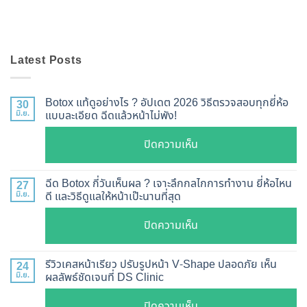
Latest Posts
Botox แท้ดูอย่างไร ? อัปเดต 2026 วิธีตรวจสอบทุกยี่ห้อ
30
มิ.ย.
แบบละเอียด ฉีดแล้วหน้าไม่พัง!
บน
ปิดความเห็น
Botox
แท้
ฉีด Botox กี่วันเห็นผล ? เจาะลึกกลไกการทำงาน ยี่ห้อไหน
27
ดู
มิ.ย.
ดี และวิธีดูแลให้หน้าเป๊ะนานที่สุด
อย่างไร
บน
ปิดความเห็น
?
ฉีด
อัปเดต
Botox
2026
รีวิวเคสหน้าเรียว ปรับรูปหน้า V-Shape ปลอดภัย เห็น
24
กี่
มิ.ย.
ผลลัพธ์ชัดเจนที่ DS Clinic
วิธี
วัน
ตรวจ
บน
ปิดความเห็น