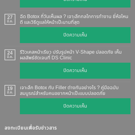
Botox
แท้
ฉีด Botox กี่วันเห็นผล ? เจาะลึกกลไกการทำงาน ยี่ห้อไหน
27
ดู
มิ.ย.
ดี และวิธีดูแลให้หน้าเป๊ะนานที่สุด
อย่างไร
บน
ปิดความเห็น
?
ฉีด
อัปเดต
Botox
2026
รีวิวเคสหน้าเรียว ปรับรูปหน้า V-Shape ปลอดภัย เห็น
24
กี่
มิ.ย.
ผลลัพธ์ชัดเจนที่ DS Clinic
วิธี
วัน
ตรวจ
บน
ปิดความเห็น
เห็น
สอบ
รีวิว
ผล
ทุก
เคส
?
เจาะลึก Botox กับ Filler ต่างกันอย่างไร ? คู่มือฉบับ
19
ยี่ห้อ
หน้า
มิ.ย.
สมบูรณ์สำหรับคนอยากหน้าเป๊ะแบบปลอดภัย
เจาะ
แบบ
เรียว
ลึก
ละเอียด
บน
ปิดความเห็น
ปรับ
กลไก
ฉีด
เจาะ
รูป
การ
แล้ว
ลึก
หน้า
ทำงาน
หน้า
ลงทะเบียนเพื่อรับข่าวสาร
Botox
V-
ยี่ห้อ
ไม่