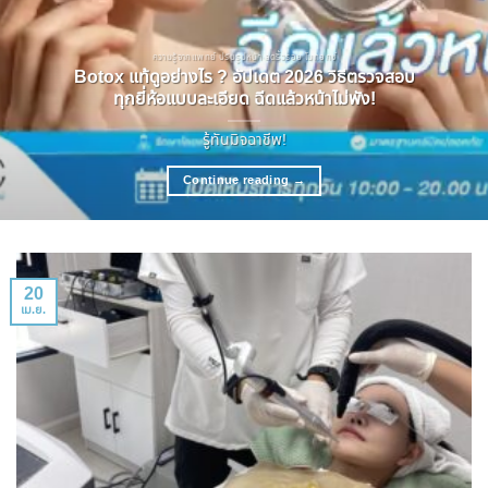
ความรู้จากแพทย์ ปรับรูปหน้า ลดริ้วรอย โบทอกซ์
Botox แท้ดูอย่างไร ? อัปเดต 2026 วิธีตรวจสอบ
ทุกยี่ห้อแบบละเอียด ฉีดแล้วหน้าไม่พัง!
รู้ทันมิจฉาชีพ!
Continue reading
→
20
เม.ย.