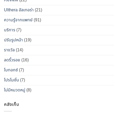
Review
(22)
และ
วิธี
Ulthera อัลเทอร่า
(21)
เอา
ความรู้จากแพทย์
(91)
ตัว
รอด
บริการ
(7)
จาก
ปรับรูปหน้า
(19)
“โบ
ท็
รางวัล
(14)
อกซ์
ลดริ้วรอย
(16)
ปลอม”
โบทอกซ์
(7)
โปรโมชั่น
(7)
ไม่มีหมวดหมู่
(8)
คลังเก็บ