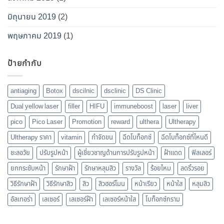
มิถุนายน 2019
(2)
พฤษภาคม 2019
(1)
ป้ายกำกับ
antiaging
Botox
dscilnic
dsclinic
DS Clinic
Dual yellow laser
filler
HIFU
immuneboost
laser
liver
pico
Pico Laser
Promotion
reward
ulthera
Ultherapy
Ultherapy ราคา
vitamin
กำจัดขน
ฉีดโบท็อกซ์
ฉีดโบท็อกซ์ที่ไหนดี
ชะลอวัย
ปรับรูปหน้า
ผู้เชี่ยวชาญด้านการปรับรูปหน้า
ฝ้าแดด
ฟิลเลอร์
ยกกระชับหน้า
รักษาฝ้า
รักษาหลุมสิว
รางวัล
ร้อยไหม
ลดริ้วรอย
วิธีรักษาฝ้า
วิธีรักษาสิว
สิว
สิวฮอร์โมน
หน้าเรียว
หน้าใส
หลุมสิว
อัลเทอร่า
เลเซอร์
เลเซอร์ฝ้า
เลเซอร์หน้าใส
โบท็อกซ์กราม