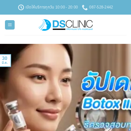
ข้าม
เปิดให้บริการทุกวัน 10:00 - 20:00
087-528-2442
ไป
ยัง
เนื้อหา
30
มิ.ย.