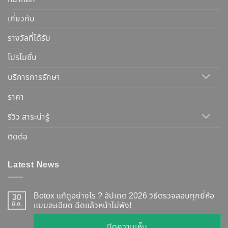
เกี่ยวกับ
รางวัลที่ได้รับ
โปรโมชั่น
บริการการรักษา
ราคา
รีวิว สาระน่ารู้
ติดต่อ
Latest News
Botox แท้ดูอย่างไร ? อัปเดต 2026 วิธีตรวจสอบทุกยี่ห้อ
30
มิ.ย.
แบบละเอียด ฉีดแล้วหน้าไม่พัง!
บน
ปิดความเห็น