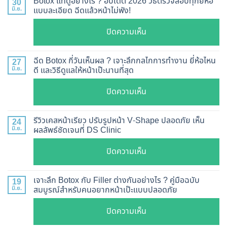
Botox แท้ดูอย่างไร ? อัปเดต 2026 วิธีตรวจสอบทุกยี่ห้อ
30
มิ.ย.
แบบละเอียด ฉีดแล้วหน้าไม่พัง!
บน
ปิดความเห็น
Botox
แท้
ฉีด Botox กี่วันเห็นผล ? เจาะลึกกลไกการทำงาน ยี่ห้อไหน
27
ดู
มิ.ย.
ดี และวิธีดูแลให้หน้าเป๊ะนานที่สุด
อย่างไร
บน
ปิดความเห็น
?
ฉีด
อัปเดต
Botox
2026
รีวิวเคสหน้าเรียว ปรับรูปหน้า V-Shape ปลอดภัย เห็น
24
กี่
มิ.ย.
ผลลัพธ์ชัดเจนที่ DS Clinic
วิธี
วัน
ตรวจ
บน
ปิดความเห็น
เห็น
สอบ
รีวิว
ผล
ทุก
เคส
?
เจาะลึก Botox กับ Filler ต่างกันอย่างไร ? คู่มือฉบับ
19
ยี่ห้อ
หน้า
มิ.ย.
สมบูรณ์สำหรับคนอยากหน้าเป๊ะแบบปลอดภัย
เจาะ
แบบ
เรียว
ลึก
ละเอียด
บน
ปิดความเห็น
ปรับ
กลไก
ฉีด
เจาะ
รูป