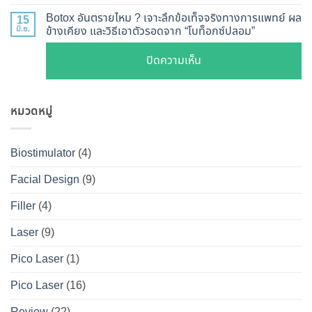
การ
แล้ว
ลึก
หน้า
Botox อันตรายไหม ? เจาะลึกข้อเท็จจริงทางการแพทย์ ผล
15
ทำงาน
หน้า
Botox
มิ.ย.
ข้างเคียง และวิธีเอาตัวรอดจาก “โบท็อกซ์ปลอม”
V-
ยี่ห้อ
ไม่
กับ
Shape
ไหน
บน
ปิดความเห็น
พัง!
Filler
ปลอดภัย
ดี
Botox
ต่าง
เห็น
และ
อันตราย
กัน
ผลลัพธ์
วิธี
หมวดหมู่
ไหม
อย่างไร
ชัดเจน
ดูแล
?
?
ที่
ให้
เจาะ
คู่มือ
Biostimulator
(4)
DS
หน้า
ลึก
ฉบับ
Clinic
เป๊ะ
Facial Design
(9)
ข้อ
สมบูรณ์
นาน
เท็จ
สำหรับ
Filler
(4)
ที่สุด
จริง
คน
Laser
(9)
ทางการ
อยาก
แพทย์
หน้า
Pico Laser
(1)
ผล
เป๊ะ
Pico Laser
(16)
ข้าง
แบบ
เคียง
ปลอดภัย