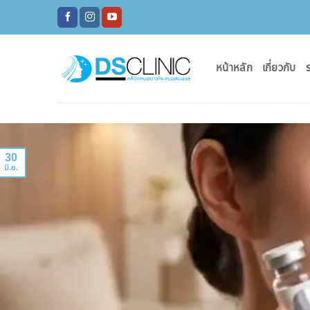
ข้าม
ไป
ยัง
เนื้อหา
หน้าหลัก
เกี่ยวกับ
ร
30
มิ.ย.