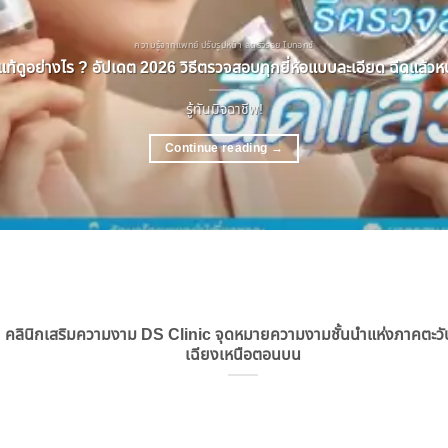
ความรู้จากแพทย์ ปรับรูปหน้า ลดริ้วรอย โบทอกซ์
ท้ดูอย่างไร ? อัปเดต 2026 วิธีตรวจสอบทุกยี่ห้อแบบละเอียด ฉีดแล้วหน้
รู้ทันมิจฉาชีพ!
Continue reading
→
คลินิกเสริมความงาม DS Clinic จุดหมายความงามชั้นนำแห่งภาคตะว
เฉียงเหนือตอนบน