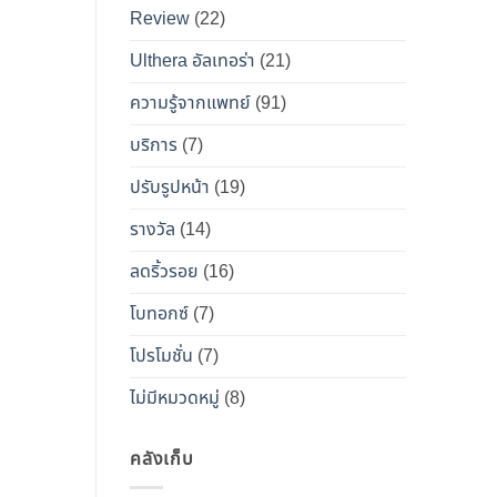
เคียง
Review
(22)
และ
วิธี
Ulthera อัลเทอร่า
(21)
เอา
ความรู้จากแพทย์
(91)
ตัว
รอด
บริการ
(7)
จาก
ปรับรูปหน้า
(19)
“โบ
ท็
รางวัล
(14)
อกซ์
ลดริ้วรอย
(16)
ปลอม”
โบทอกซ์
(7)
โปรโมชั่น
(7)
ไม่มีหมวดหมู่
(8)
คลังเก็บ