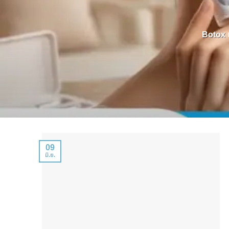
Botox แ
09
มิ.ย.