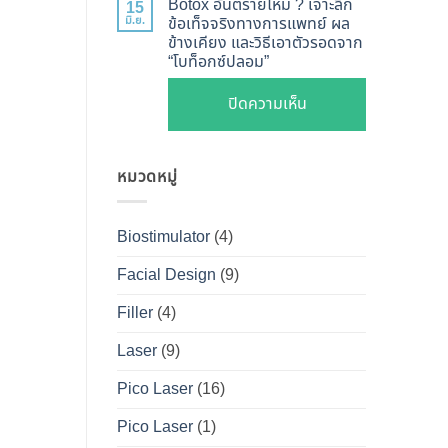
ไหน
Botox อันตรายไหม ? เจาะลึก
15
Shape
Botox
มิ.ย.
ข้อเท็จจริงทางการแพทย์ ผล
ดี
ปลอดภัย
ข้างเคียง และวิธีเอาตัวรอดจาก
กับ
และ
“โบท็อกซ์ปลอม”
เห็น
Filler
วิธี
ผลลัพธ์
ต่าง
บน
ปิดความเห็น
ดูแล
ชัดเจน
กัน
Botox
ให้
ที่
อย่างไร
อันตราย
หน้า
DS
?
หมวดหมู่
ไหม
เป๊ะ
Clinic
คู่มือ
?
นาน
ฉบับ
เจาะ
ที่สุด
Biostimulator
(4)
สมบูรณ์
ลึก
สำหรับ
Facial Design
(9)
ข้อ
คน
เท็จ
Filler
(4)
อยาก
จริง
หน้า
Laser
(9)
ทางการ
เป๊ะ
แพทย์
Pico Laser
(16)
แบบ
ผล
ปลอดภัย
Pico Laser
(1)
ข้าง