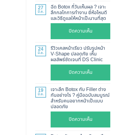
แท้
ฉีด Botox กี่วันเห็นผล ? เจาะ
27
ดู
มิ.ย.
ลึกกลไกการทำงาน ยี่ห้อไหนดี
และวิธีดูแลให้หน้าเป๊ะนานที่สุด
อย่างไร
?
บน
ปิดความเห็น
อัปเดต
ฉีด
2026
Botox
รีวิวเคสหน้าเรียว ปรับรูปหน้า
24
วิธี
กี่
มิ.ย.
V-Shape ปลอดภัย เห็น
ตรวจ
ผลลัพธ์ชัดเจนที่ DS Clinic
วัน
สอบ
เห็น
บน
ปิดความเห็น
ทุก
ผล
รีวิว
ยี่ห้อ
?
เคส
แบบ
เจาะลึก Botox กับ Filler ต่าง
19
เจาะ
หน้า
ละเอียด
มิ.ย.
กันอย่างไร ? คู่มือฉบับสมบูรณ์
ลึก
สำหรับคนอยากหน้าเป๊ะแบบ
เรียว
ฉีด
กลไก
ปลอดภัย
ปรับ
แล้ว
การ
รูป
หน้า
บน
ปิดความเห็น
ทำงาน
หน้า
ไม่
เจาะ
ยี่ห้อ
V-
พัง!
ลึก