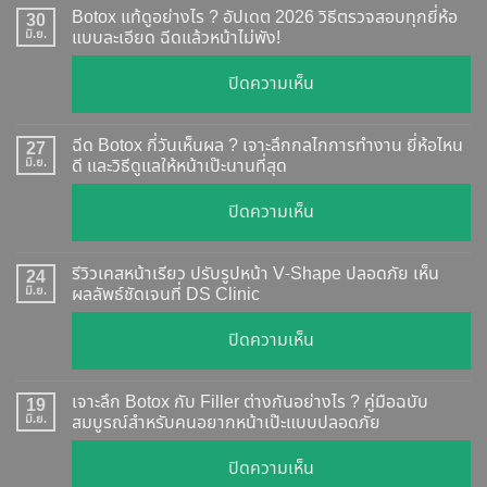
Botox แท้ดูอย่างไร ? อัปเดต 2026 วิธีตรวจสอบทุกยี่ห้อ
30
มิ.ย.
แบบละเอียด ฉีดแล้วหน้าไม่พัง!
บน
ปิดความเห็น
Botox
แท้
ฉีด Botox กี่วันเห็นผล ? เจาะลึกกลไกการทำงาน ยี่ห้อไหน
27
ดู
มิ.ย.
ดี และวิธีดูแลให้หน้าเป๊ะนานที่สุด
อย่างไร
บน
ปิดความเห็น
?
ฉีด
อัปเดต
Botox
2026
รีวิวเคสหน้าเรียว ปรับรูปหน้า V-Shape ปลอดภัย เห็น
24
กี่
มิ.ย.
ผลลัพธ์ชัดเจนที่ DS Clinic
วิธี
วัน
ตรวจ
บน
ปิดความเห็น
เห็น
สอบ
รีวิว
ผล
ทุก
เคส
?
เจาะลึก Botox กับ Filler ต่างกันอย่างไร ? คู่มือฉบับ
19
ยี่ห้อ
หน้า
มิ.ย.
สมบูรณ์สำหรับคนอยากหน้าเป๊ะแบบปลอดภัย
เจาะ
แบบ
เรียว
ลึก
ละเอียด
บน
ปิดความเห็น
ปรับ
กลไก