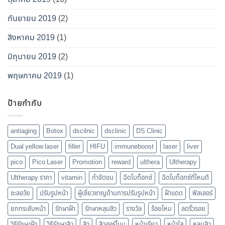
กันยายน 2019
(2)
สิงหาคม 2019
(1)
มิถุนายน 2019
(2)
พฤษภาคม 2019
(1)
ป้ายกำกับ
antiaging
Botox
dscilnic
dsclinic
DS Clinic
Dual yellow laser
filler
HIFU
immuneboost
laser
liver
pico
Pico Laser
Promotion
reward
ulthera
Ultherapy
Ultherapy ราคา
vitamin
กำจัดขน
ฉีดโบท็อกซ์
ฉีดโบท็อกซ์ที่ไหนดี
ชะลอวัย
ปรับรูปหน้า
ผู้เชี่ยวชาญด้านการปรับรูปหน้า
ฝ้าแดด
ฟิลเลอร์
ยกกระชับหน้า
รักษาฝ้า
รักษาหลุมสิว
รางวัล
ร้อยไหม
ลดริ้วรอย
วิธีรักษาฝ้า
วิธีรักษาสิว
สิว
สิวฮอร์โมน
หน้าเรียว
หน้าใส
หลุมสิว