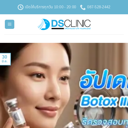
ข้าม
เปิดให้บริการทุกวัน 10:00 - 20:00
087-528-2442
ไป
ยัง
เนื้อหา
30
มิ.ย.