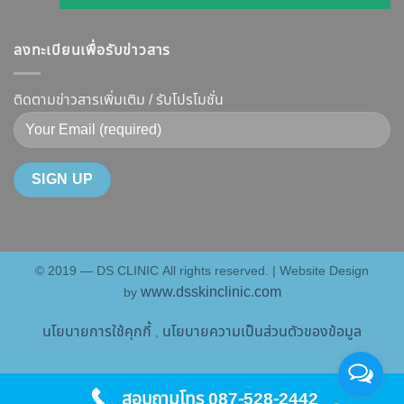
ฉีด
เจาะ
รูป
การ
แล้ว
ลึก
หน้า
ทำงาน
หน้า
ลงทะเบียนเพื่อรับข่าวสาร
Botox
V-
ยี่ห้อ
ไม่
กับ
Shape
ไหน
พัง!
Filler
ติดตามข่าวสารเพิ่มเติม / รับโปรโมชั่น
ปลอดภัย
ดี
ต่าง
เห็น
และ
กัน
ผลลัพธ์
วิธี
อย่างไร
ชัดเจน
ดูแล
?
ที่
ให้
คู่มือ
DS
หน้า
ฉบับ
Clinic
เป๊ะ
สมบูรณ์
นาน
© 2019 — DS CLINIC All rights reserved. | Website Design
สำหรับ
ที่สุด
www.dsskinclinic.com
by
คน
อยาก
นโยบายการใช้คุกกี้
นโยบายความเป็นส่วนตัวของข้อมูล
,
หน้า
เป๊ะ
แบบ
สอบถามโทร 087-528-2442