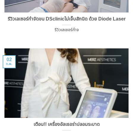
รีวิวเลเซอร์กำจัดขน DSclinicไม่เจ็บสักนิด ด้วย Diode Laser
รีวิวเลเซอร์กำจ
02
ก.พ.
เตือน!! เครื่องอัลเธอร่าปลอมระบาด