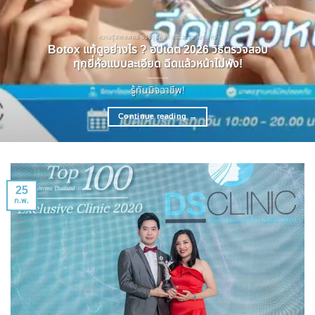
ความรู้จากแพทย์ ปรับรูปหน้า ลดริ้วรอย โบทอกซ์
Botox แท้ดูอย่างไร ? อัปเดต 2026 วิธีตรวจสอบ
ทุกยี่ห้อแบบละเอียด ฉีดแล้วหน้าไม่พัง!
รู้ทันมิจฉาชีพ!
Continue reading
→
25
ก.พ.