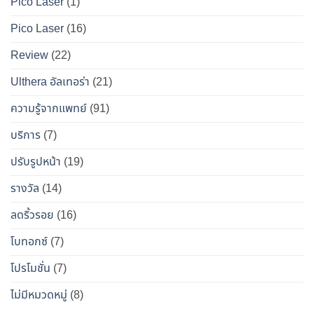
Pico Laser
(1)
ผล
เป๊ะ
Pico Laser
(16)
ข้าง
แบบ
เคียง
ปลอดภัย
Review
(22)
และ
วิธี
Ulthera อัลเทอร่า
(21)
เอา
ความรู้จากแพทย์
(91)
ตัว
รอด
บริการ
(7)
จาก
ปรับรูปหน้า
(19)
“โบ
ท็
รางวัล
(14)
อกซ์
ลดริ้วรอย
(16)
ปลอม”
โบทอกซ์
(7)
โปรโมชั่น
(7)
ไม่มีหมวดหมู่
(8)