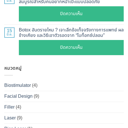
หน้า
มิ.ย.
สมบูรณ์สำหรับคนอยากหน้าเป๊ะแบบปลอดภัย
เจาะ
แบบ
เรียว
ลึก
ละเอียด
บน
ปิดความเห็น
ปรับ
กลไก
ฉีด
เจาะ
รูป
การ
แล้ว
ลึก
หน้า
Botox อันตรายไหม ? เจาะลึกข้อเท็จจริงทางการแพทย์ ผล
15
ทำงาน
หน้า
Botox
มิ.ย.
ข้างเคียง และวิธีเอาตัวรอดจาก “โบท็อกซ์ปลอม”
V-
ยี่ห้อ
ไม่
กับ
Shape
ไหน
บน
ปิดความเห็น
พัง!
Filler
ปลอดภัย
ดี
Botox
ต่าง
เห็น
และ
อันตราย
กัน
ผลลัพธ์
วิธี
หมวดหมู่
ไหม
อย่างไร
ชัดเจน
ดูแล
?
?
ที่
ให้
เจาะ
คู่มือ
Biostimulator
(4)
DS
หน้า
ลึก
ฉบับ
Clinic
เป๊ะ
Facial Design
(9)
ข้อ
สมบูรณ์
นาน
เท็จ
สำหรับ
Filler
(4)
ที่สุด
จริง
คน
Laser
(9)
ทางการ
อยาก
แพทย์
หน้า