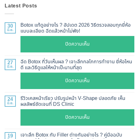
Latest Posts
Botox แท้ดูอย่างไร ? อัปเดต 2026 วิธีตรวจสอบทุกยี่ห้อ
30
มิ.ย.
แบบละเอียด ฉีดแล้วหน้าไม่พัง!
บน
ปิดความเห็น
Botox
แท้
ฉีด Botox กี่วันเห็นผล ? เจาะลึกกลไกการทำงาน ยี่ห้อไหน
27
ดู
มิ.ย.
ดี และวิธีดูแลให้หน้าเป๊ะนานที่สุด
อย่างไร
บน
ปิดความเห็น
?
ฉีด
อัปเดต
Botox
2026
รีวิวเคสหน้าเรียว ปรับรูปหน้า V-Shape ปลอดภัย เห็น
24
กี่
มิ.ย.
ผลลัพธ์ชัดเจนที่ DS Clinic
วิธี
วัน
ตรวจ
บน
ปิดความเห็น
เห็น
สอบ
รีวิว
ผล
ทุก
เคส
?
เจาะลึก Botox กับ Filler ต่างกันอย่างไร ? คู่มือฉบับ
19
ยี่ห้อ