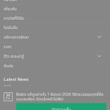
เกี่ยวกับ
รางวัลที่ได้รับ
โปรโมชั่น
บริการการรักษา
ราคา
รีวิว สาระน่ารู้
ติดต่อ
Latest News
Botox แท้ดูอย่างไร ? อัปเดต 2026 วิธีตรวจสอบทุกยี่ห้อ
30
มิ.ย.
แบบละเอียด ฉีดแล้วหน้าไม่พัง!
บน
ปิดความเห็น