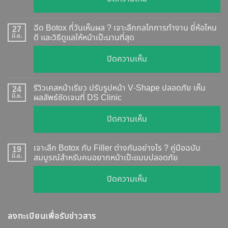
Botox
แท้
ฉีด Botox กี่วันเห็นผล ? เจาะลึกกลไกการทำงาน ยี่ห้อไหน
27
ดู
มิ.ย.
ดี และวิธีดูแลให้หน้าเป๊ะนานที่สุด
อย่างไร
บน
ปิดความเห็น
?
ฉีด
อัปเดต
Botox
2026
รีวิวเคสหน้าเรียว ปรับรูปหน้า V-Shape ปลอดภัย เห็น
24
กี่
มิ.ย.
ผลลัพธ์ชัดเจนที่ DS Clinic
วิธี
วัน
ตรวจ
บน
ปิดความเห็น
เห็น
สอบ
รีวิว
ผล
ทุก
เคส
?
เจาะลึก Botox กับ Filler ต่างกันอย่างไร ? คู่มือฉบับ
19
ยี่ห้อ
หน้า
มิ.ย.
สมบูรณ์สำหรับคนอยากหน้าเป๊ะแบบปลอดภัย
เจาะ
แบบ
เรียว
ลึก
ละเอียด
บน
ปิดความเห็น
ปรับ
กลไก
ฉีด
เจาะ
รูป
การ
แล้ว
ลึก
หน้า
ทำงาน
หน้า
ลงทะเบียนเพื่อรับข่าวสาร
Botox
V-
ยี่ห้อ
ไม่