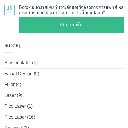
การ
แล้ว
ลึก
หน้า
Botox อันตรายไหม ? เจาะลึกข้อเท็จจริงทางการแพทย์ ผล
15
ทำงาน
หน้า
Botox
มิ.ย.
ข้างเคียง และวิธีเอาตัวรอดจาก “โบท็อกซ์ปลอม”
V-
ยี่ห้อ
ไม่
กับ
Shape
ไหน
บน
ปิดความเห็น
พัง!
Filler
ปลอดภัย
ดี
Botox
ต่าง
เห็น
และ
อันตราย
กัน
ผลลัพธ์
วิธี
หมวดหมู่
ไหม
อย่างไร
ชัดเจน
ดูแล
?
?
ที่
ให้
เจาะ
คู่มือ
Biostimulator
(4)
DS
หน้า
ลึก
ฉบับ
Clinic
เป๊ะ
Facial Design
(9)
ข้อ
สมบูรณ์
นาน
เท็จ
สำหรับ
Filler
(4)
ที่สุด
จริง
คน
Laser
(9)
ทางการ
อยาก
แพทย์
หน้า
Pico Laser
(1)
ผล
เป๊ะ
Pico Laser
(16)
ข้าง
แบบ
เคียง
ปลอดภัย