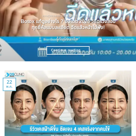
ความรู้จากแพทย์ ปรับรูปหน้า ลดริ้วรอย โบทอกซ์
Botox แท้ดูอย่างไร ? อัปเดต 2026 วิธีตรวจสอบ
ทุกยี่ห้อแบบละเอียด ฉีดแล้วหน้าไม่พัง!
รู้ทันมิจฉาชีพ!
Continue reading
→
22
พ.ค.