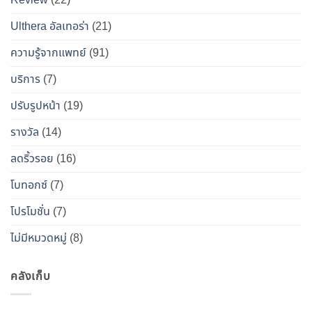
Review
(22)
และ
วิธี
Ulthera อัลเทอร่า
(21)
เอา
ความรู้จากแพทย์
(91)
ตัว
รอด
บริการ
(7)
จาก
ปรับรูปหน้า
(19)
“โบ
ท็
รางวัล
(14)
อกซ์
ลดริ้วรอย
(16)
ปลอม”
โบทอกซ์
(7)
โปรโมชั่น
(7)
ไม่มีหมวดหมู่
(8)
คลังเก็บ