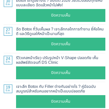
Botox แท้ดูอย่างไร ? อัปเดต 2026 วิธีตรวจสอบทุกยี่ห้อ
30
มิ.ย.
แบบละเอียด ฉีดแล้วหน้าไม่พัง!
บน
ปิดความเห็น
Botox
แท้
ฉีด Botox กี่วันเห็นผล ? เจาะลึกกลไกการทำงาน ยี่ห้อไหน
27
ดู
มิ.ย.
ดี และวิธีดูแลให้หน้าเป๊ะนานที่สุด
อย่างไร
บน
ปิดความเห็น
?
ฉีด
อัปเดต
Botox
2026
รีวิวเคสหน้าเรียว ปรับรูปหน้า V-Shape ปลอดภัย เห็น
24
กี่
มิ.ย.
ผลลัพธ์ชัดเจนที่ DS Clinic
วิธี
วัน
ตรวจ
บน
ปิดความเห็น
เห็น
สอบ
รีวิว
ผล
ทุก
เคส
?
เจาะลึก Botox กับ Filler ต่างกันอย่างไร ? คู่มือฉบับ
19
ยี่ห้อ
หน้า
มิ.ย.
สมบูรณ์สำหรับคนอยากหน้าเป๊ะแบบปลอดภัย
เจาะ
แบบ
เรียว
ลึก
ละเอียด
บน
ปิดความเห็น
ปรับ
กลไก
ฉีด
เจาะ
รูป