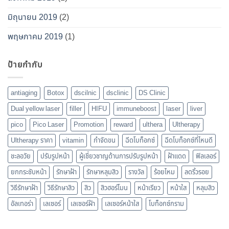
มิถุนายน 2019
(2)
พฤษภาคม 2019
(1)
ป้ายกำกับ
antiaging
Botox
dscilnic
dsclinic
DS Clinic
Dual yellow laser
filler
HIFU
immuneboost
laser
liver
pico
Pico Laser
Promotion
reward
ulthera
Ultherapy
Ultherapy ราคา
vitamin
กำจัดขน
ฉีดโบท็อกซ์
ฉีดโบท็อกซ์ที่ไหนดี
ชะลอวัย
ปรับรูปหน้า
ผู้เชี่ยวชาญด้านการปรับรูปหน้า
ฝ้าแดด
ฟิลเลอร์
ยกกระชับหน้า
รักษาฝ้า
รักษาหลุมสิว
รางวัล
ร้อยไหม
ลดริ้วรอย
วิธีรักษาฝ้า
วิธีรักษาสิว
สิว
สิวฮอร์โมน
หน้าเรียว
หน้าใส
หลุมสิว
อัลเทอร่า
เลเซอร์
เลเซอร์ฝ้า
เลเซอร์หน้าใส
โบท็อกซ์กราม