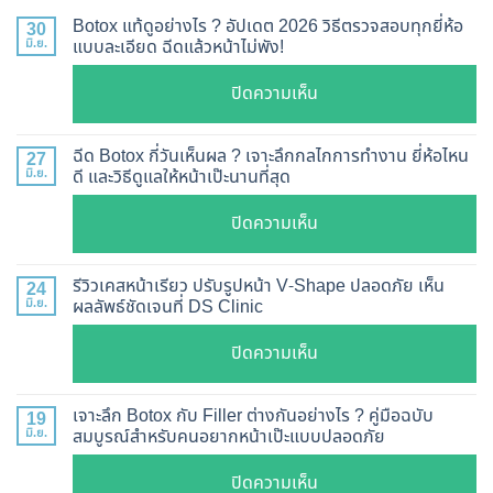
Botox แท้ดูอย่างไร ? อัปเดต 2026 วิธีตรวจสอบทุกยี่ห้อ
30
มิ.ย.
แบบละเอียด ฉีดแล้วหน้าไม่พัง!
บน
ปิดความเห็น
Botox
แท้
ฉีด Botox กี่วันเห็นผล ? เจาะลึกกลไกการทำงาน ยี่ห้อไหน
27
ดู
มิ.ย.
ดี และวิธีดูแลให้หน้าเป๊ะนานที่สุด
อย่างไร
บน
ปิดความเห็น
?
ฉีด
อัปเดต
Botox
2026
รีวิวเคสหน้าเรียว ปรับรูปหน้า V-Shape ปลอดภัย เห็น
24
กี่
มิ.ย.
ผลลัพธ์ชัดเจนที่ DS Clinic
วิธี
วัน
ตรวจ
บน
ปิดความเห็น
เห็น
สอบ
รีวิว
ผล
ทุก
เคส
?
เจาะลึก Botox กับ Filler ต่างกันอย่างไร ? คู่มือฉบับ
19
ยี่ห้อ
หน้า
มิ.ย.
สมบูรณ์สำหรับคนอยากหน้าเป๊ะแบบปลอดภัย
เจาะ
แบบ
เรียว
ลึก
ละเอียด
บน
ปิดความเห็น
ปรับ