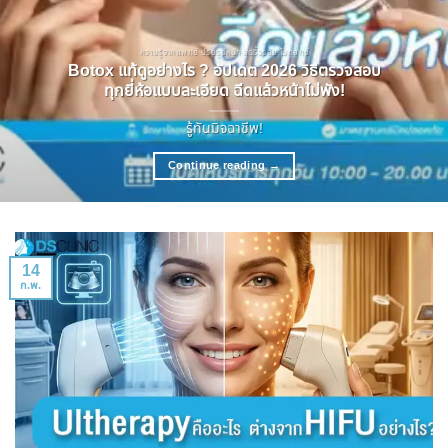
ความรู้จากแพทย์ ปรับรูปหน้า ลดริ้วรอย โบทอกซ์
Botox แท้ดูอย่างไร ? อัปเดต 2026 วิธีตรวจสอบ
ทุกยี่ห้อแบบละเอียด ฉีดแล้วหน้าไม่พัง!
รู้ทันมิจฉาชีพ!
Continue reading
→
14
ก.พ.