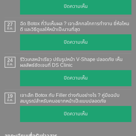
บน
ปิดความเห็น
Botox
แท้
ฉีด Botox กี่วันเห็นผล ? เจาะลึกกลไกการทำงาน ยี่ห้อไหน
27
ดู
มิ.ย.
ดี และวิธีดูแลให้หน้าเป๊ะนานที่สุด
อย่างไร
บน
ปิดความเห็น
?
ฉีด
อัปเดต
Botox
2026
รีวิวเคสหน้าเรียว ปรับรูปหน้า V-Shape ปลอดภัย เห็น
24
กี่
มิ.ย.
ผลลัพธ์ชัดเจนที่ DS Clinic
วิธี
วัน
ตรวจ
บน
ปิดความเห็น
เห็น
สอบ
รีวิว
ผล
ทุก
เคส
?
เจาะลึก Botox กับ Filler ต่างกันอย่างไร ? คู่มือฉบับ
19
ยี่ห้อ
หน้า
มิ.ย.
สมบูรณ์สำหรับคนอยากหน้าเป๊ะแบบปลอดภัย
เจาะ
แบบ
เรียว
ลึก
ละเอียด
บน
ปิดความเห็น
ปรับ
กลไก
ฉีด
เจาะ
รูป
การ
แล้ว
ลึก
หน้า
ทำงาน
หน้า
ลงทะเบียนเพื่อรับข่าวสาร