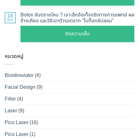
กลไก
ฉีด
เจาะ
รูป
การ
แล้ว
ลึก
หน้า
Botox อันตรายไหม ? เจาะลึกข้อเท็จจริงทางการแพทย์ ผล
15
ทำงาน
หน้า
Botox
มิ.ย.
ข้างเคียง และวิธีเอาตัวรอดจาก “โบท็อกซ์ปลอม”
V-
ยี่ห้อ
ไม่
กับ
Shape
ไหน
บน
ปิดความเห็น
พัง!
Filler
ปลอดภัย
ดี
Botox
ต่าง
เห็น
และ
อันตราย
กัน
ผลลัพธ์
วิธี
หมวดหมู่
ไหม
อย่างไร
ชัดเจน
ดูแล
?
?
ที่
ให้
เจาะ
คู่มือ
Biostimulator
(4)
DS
หน้า
ลึก
ฉบับ
Clinic
เป๊ะ
Facial Design
(9)
ข้อ
สมบูรณ์
นาน
เท็จ
สำหรับ
Filler
(4)
ที่สุด
จริง
คน
Laser
(9)
ทางการ
อยาก
แพทย์
หน้า
Pico Laser
(16)
ผล
เป๊ะ
Pico Laser
(1)
ข้าง
แบบ