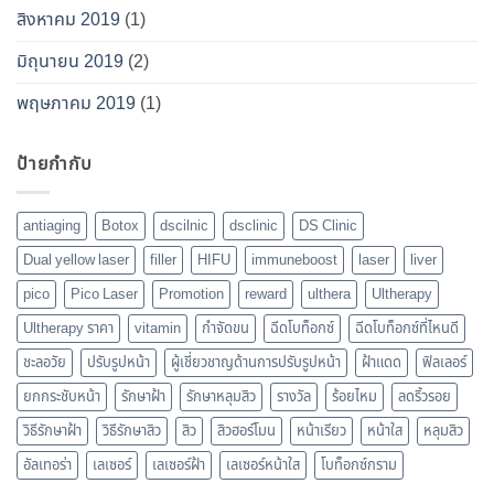
สิงหาคม 2019
(1)
มิถุนายน 2019
(2)
พฤษภาคม 2019
(1)
ป้ายกำกับ
antiaging
Botox
dscilnic
dsclinic
DS Clinic
Dual yellow laser
filler
HIFU
immuneboost
laser
liver
pico
Pico Laser
Promotion
reward
ulthera
Ultherapy
Ultherapy ราคา
vitamin
กำจัดขน
ฉีดโบท็อกซ์
ฉีดโบท็อกซ์ที่ไหนดี
ชะลอวัย
ปรับรูปหน้า
ผู้เชี่ยวชาญด้านการปรับรูปหน้า
ฝ้าแดด
ฟิลเลอร์
ยกกระชับหน้า
รักษาฝ้า
รักษาหลุมสิว
รางวัล
ร้อยไหม
ลดริ้วรอย
วิธีรักษาฝ้า
วิธีรักษาสิว
สิว
สิวฮอร์โมน
หน้าเรียว
หน้าใส
หลุมสิว
อัลเทอร่า
เลเซอร์
เลเซอร์ฝ้า
เลเซอร์หน้าใส
โบท็อกซ์กราม