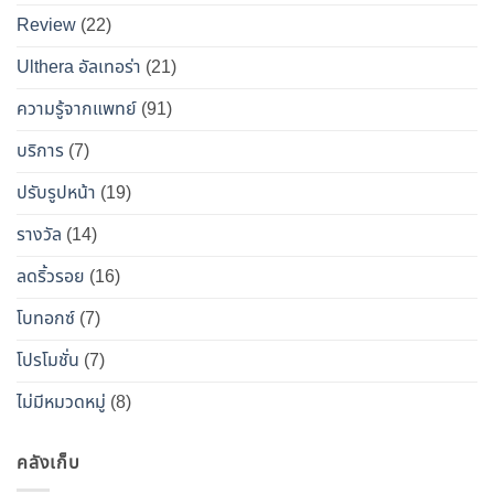
เคียง
ปลอดภัย
Review
(22)
และ
วิธี
Ulthera อัลเทอร่า
(21)
เอา
ความรู้จากแพทย์
(91)
ตัว
รอด
บริการ
(7)
จาก
ปรับรูปหน้า
(19)
“โบ
ท็
รางวัล
(14)
อกซ์
ลดริ้วรอย
(16)
ปลอม”
โบทอกซ์
(7)
โปรโมชั่น
(7)
ไม่มีหมวดหมู่
(8)
คลังเก็บ