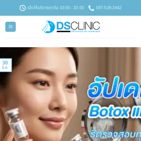
ข้าม
เปิดให้บริการทุกวัน 10:00 - 20:00
087-528-2442
ไป
ยัง
เนื้อหา
30
มิ.ย.