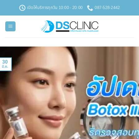
ข้าม
เปิดให้บริการทุกวัน 10:00 - 20:00
087-528-2442
ไป
ยัง
เนื้อหา
30
มิ.ย.