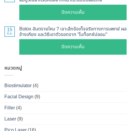
เจาะ
แบบ
เรียว
ลึก
ละเอียด
บน
ปิดความเห็น
ปรับ
กลไก
ฉีด
เจาะ
รูป
การ
แล้ว
ลึก
หน้า
Botox อันตรายไหม ? เจาะลึกข้อเท็จจริงทางการแพทย์ ผล
15
ทำงาน
หน้า
Botox
มิ.ย.
ข้างเคียง และวิธีเอาตัวรอดจาก “โบท็อกซ์ปลอม”
V-
ยี่ห้อ
ไม่
กับ
Shape
ไหน
บน
ปิดความเห็น
พัง!
Filler
ปลอดภัย
ดี
Botox
ต่าง
เห็น
และ
อันตราย
กัน
ผลลัพธ์
วิธี
หมวดหมู่
ไหม
อย่างไร
ชัดเจน
ดูแล
?
?
ที่
ให้
เจาะ
คู่มือ
Biostimulator
(4)
DS
หน้า
ลึก
ฉบับ
Clinic
เป๊ะ
Facial Design
(9)
ข้อ
สมบูรณ์
นาน
เท็จ
สำหรับ
Filler
(4)
ที่สุด
จริง
คน
Laser
(9)
ทางการ
อยาก
แพทย์
หน้า
Pico Laser
(16)