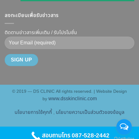
เจาะ
รูป
การ
แล้ว
ลึก
หน้า
ทำงาน
หน้า
ลงทะเบียนเพื่อรับข่าวสาร
Botox
V-
ยี่ห้อ
ไม่
กับ
Shape
ไหน
พัง!
Filler
ติดตามข่าวสารเพิ่มเติม / รับโปรโมชั่น
ปลอดภัย
ดี
ต่าง
เห็น
และ
กัน
ผลลัพธ์
วิธี
อย่างไร
ชัดเจน
ดูแล
?
ที่
ให้
คู่มือ
DS
หน้า
ฉบับ
Clinic
เป๊ะ
สมบูรณ์
นาน
© 2019 — DS CLINIC All rights reserved. | Website Design
สำหรับ
ที่สุด
www.dsskinclinic.com
by
คน
อยาก
นโยบายการใช้คุกกี้
นโยบายความเป็นส่วนตัวของข้อมูล
,
หน้า
เป๊ะ
แบบ
สอบถามโทร 087-528-2442