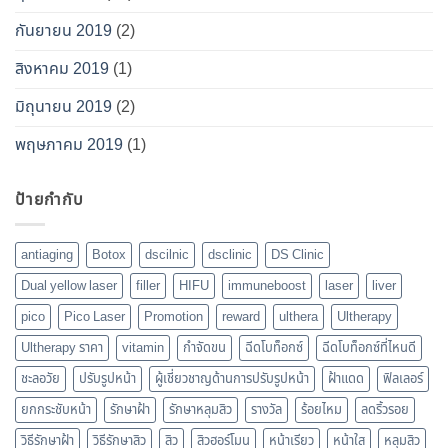
กันยายน 2019
(2)
สิงหาคม 2019
(1)
มิถุนายน 2019
(2)
พฤษภาคม 2019
(1)
ป้ายกำกับ
antiaging
Botox
dscilnic
dsclinic
DS Clinic
Dual yellow laser
filler
HIFU
immuneboost
laser
liver
pico
Pico Laser
Promotion
reward
ulthera
Ultherapy
Ultherapy ราคา
vitamin
กำจัดขน
ฉีดโบท็อกซ์
ฉีดโบท็อกซ์ที่ไหนดี
ชะลอวัย
ปรับรูปหน้า
ผู้เชี่ยวชาญด้านการปรับรูปหน้า
ฝ้าแดด
ฟิลเลอร์
ยกกระชับหน้า
รักษาฝ้า
รักษาหลุมสิว
รางวัล
ร้อยไหม
ลดริ้วรอย
วิธีรักษาฝ้า
วิธีรักษาสิว
สิว
สิวฮอร์โมน
หน้าเรียว
หน้าใส
หลุมสิว