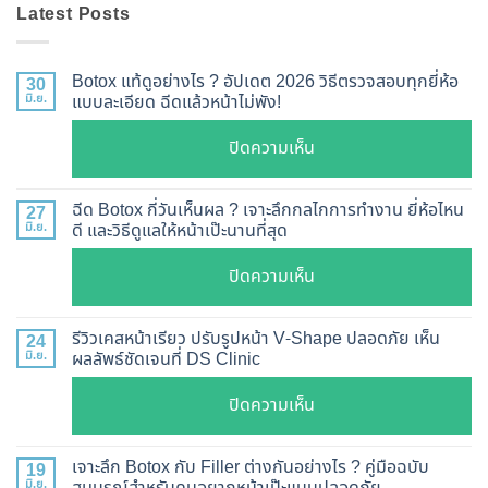
Latest Posts
Botox แท้ดูอย่างไร ? อัปเดต 2026 วิธีตรวจสอบทุกยี่ห้อ
30
มิ.ย.
แบบละเอียด ฉีดแล้วหน้าไม่พัง!
บน
ปิดความเห็น
Botox
แท้
ฉีด Botox กี่วันเห็นผล ? เจาะลึกกลไกการทำงาน ยี่ห้อไหน
27
ดู
มิ.ย.
ดี และวิธีดูแลให้หน้าเป๊ะนานที่สุด
อย่างไร
บน
ปิดความเห็น
?
ฉีด
อัปเดต
Botox
2026
รีวิวเคสหน้าเรียว ปรับรูปหน้า V-Shape ปลอดภัย เห็น
24
กี่
มิ.ย.
ผลลัพธ์ชัดเจนที่ DS Clinic
วิธี
วัน
ตรวจ
บน
ปิดความเห็น
เห็น
สอบ
รีวิว
ผล
ทุก
เคส
?
เจาะลึก Botox กับ Filler ต่างกันอย่างไร ? คู่มือฉบับ
19
ยี่ห้อ
หน้า
มิ.ย.
สมบูรณ์สำหรับคนอยากหน้าเป๊ะแบบปลอดภัย