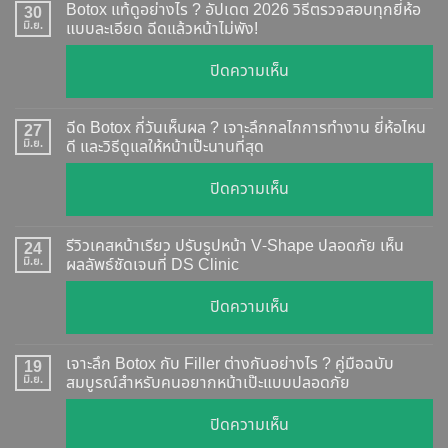
Botox แท้ดูอย่างไร ? อัปเดต 2026 วิธีตรวจสอบทุกยี่ห้อ
30
มิ.ย.
แบบละเอียด ฉีดแล้วหน้าไม่พัง!
บน
ปิดความเห็น
Botox
แท้
ฉีด Botox กี่วันเห็นผล ? เจาะลึกกลไกการทำงาน ยี่ห้อไหน
27
ดู
มิ.ย.
ดี และวิธีดูแลให้หน้าเป๊ะนานที่สุด
อย่างไร
บน
ปิดความเห็น
?
ฉีด
อัปเดต
Botox
2026
รีวิวเคสหน้าเรียว ปรับรูปหน้า V-Shape ปลอดภัย เห็น
24
กี่
มิ.ย.
ผลลัพธ์ชัดเจนที่ DS Clinic
วิธี
วัน
ตรวจ
บน
ปิดความเห็น
เห็น
สอบ
รีวิว
ผล
ทุก
เคส
?
เจาะลึก Botox กับ Filler ต่างกันอย่างไร ? คู่มือฉบับ
19
ยี่ห้อ
หน้า
มิ.ย.
สมบูรณ์สำหรับคนอยากหน้าเป๊ะแบบปลอดภัย
เจาะ
แบบ
เรียว
ลึก
ละเอียด
บน
ปิดความเห็น
ปรับ
กลไก
ฉีด