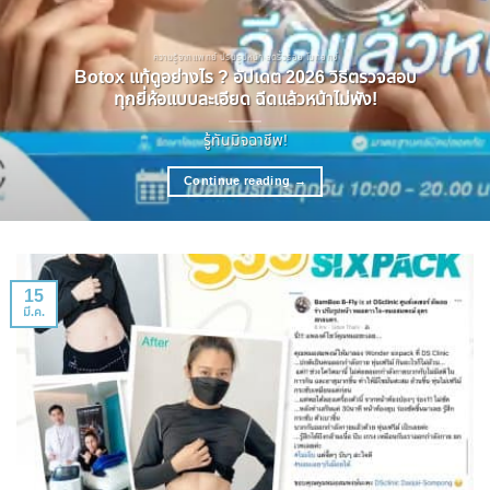
ความรู้จากแพทย์ ปรับรูปหน้า ลดริ้วรอย โบทอกซ์
Botox แท้ดูอย่างไร ? อัปเดต 2026 วิธีตรวจสอบ
ทุกยี่ห้อแบบละเอียด ฉีดแล้วหน้าไม่พัง!
รู้ทันมิจฉาชีพ!
Continue reading
→
15
มี.ค.