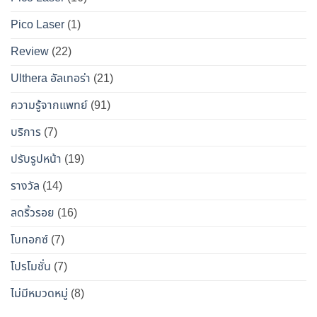
ผล
เป๊ะ
Pico Laser
(1)
ข้าง
แบบ
เคียง
ปลอดภัย
Review
(22)
และ
วิธี
Ulthera อัลเทอร่า
(21)
เอา
ความรู้จากแพทย์
(91)
ตัว
รอด
บริการ
(7)
จาก
ปรับรูปหน้า
(19)
“โบ
ท็
รางวัล
(14)
อกซ์
ลดริ้วรอย
(16)
ปลอม”
โบทอกซ์
(7)
โปรโมชั่น
(7)
ไม่มีหมวดหมู่
(8)