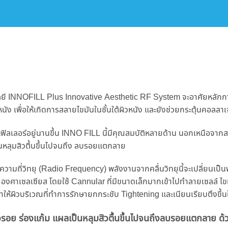
ลยี INNOFILL Plus Innovative Aesthetic RF System จะอาศัยหลักการ
หนัง เพื่อให้เกิดการสลายไขมันในชั้นใต้ผิวหนัง และยังช่วยกระตุ้นคอลล
ฟิลเลอร์อยู่นานขึ้น INNO FILL นี้มีคุณสมบัติหลายด้าน นอกเหนือจากสลา
นหลุมสิวตื้นขึ้นไปจนถึง ลบรอยแตกลาย
ถี่วิทยุ (Radio Frequency) พลังงานจากคลื่นวิทยุนี้จะเปลี่ยนเป็นพล
น 45 องศาเซลเซียส โดยใช้ Cannular ที่มีขนาดเล็กมากเข้าไปทำลายเซลล์
วทำให้ผิวบริเวณที่ทำการรักษายกกระชับ Tightening และเนียนเรียบตึงขึ้น
วรอย ร่องแก้ม แผลเป็นหลุมสิวตื้นขึ้นไปจนถึงลบรอยแตกลาย ด้