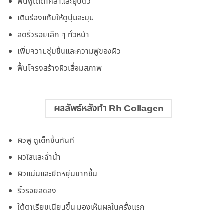
ฟื้นฟูใต้ตาคล้ำและยุบตัว
เติมร่องแก้มให้ดูนุ่มละมุน
ลดริ้วรอยเล็ก ๆ ทั่วหน้า
เพิ่มความชุ่มชื้นและความฟูของผิว
ฟื้นโครงสร้างผิวเสื่อมสภาพ
ผลลัพธ์หลังทำ Rh Collagen
ผิวฟู ดูเด็กขึ้นทันที
ผิวใสและฉ่ำน้ำ
ผิวแน่นและยืดหยุ่นมากขึ้น
ริ้วรอยลดลง
ใต้ตาเรียบเนียนขึ้น มองเห็นผลในครั้งแรก