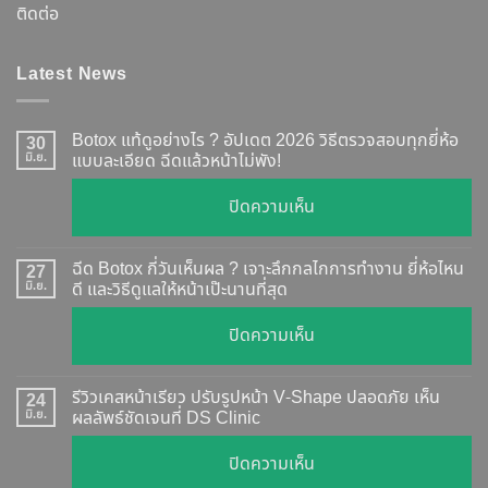
ติดต่อ
Latest News
Botox แท้ดูอย่างไร ? อัปเดต 2026 วิธีตรวจสอบทุกยี่ห้อ
30
มิ.ย.
แบบละเอียด ฉีดแล้วหน้าไม่พัง!
บน
ปิดความเห็น
Botox
แท้
ฉีด Botox กี่วันเห็นผล ? เจาะลึกกลไกการทำงาน ยี่ห้อไหน
27
ดู
มิ.ย.
ดี และวิธีดูแลให้หน้าเป๊ะนานที่สุด
อย่างไร
บน
ปิดความเห็น
?
ฉีด
อัปเดต
Botox
2026
รีวิวเคสหน้าเรียว ปรับรูปหน้า V-Shape ปลอดภัย เห็น
24
กี่
มิ.ย.
ผลลัพธ์ชัดเจนที่ DS Clinic
วิธี
วัน
ตรวจ
บน
ปิดความเห็น
เห็น
สอบ