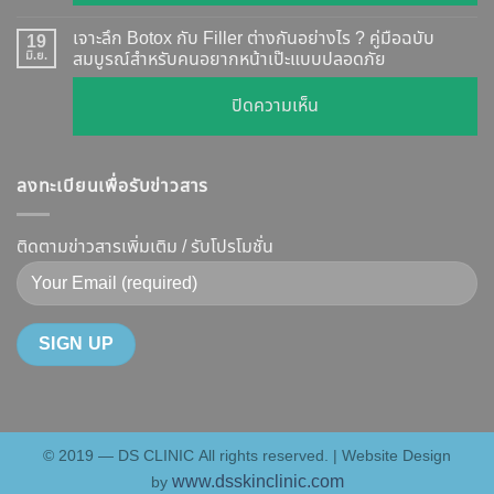
รีวิว
ผล
ทุก
เคส
?
เจาะลึก Botox กับ Filler ต่างกันอย่างไร ? คู่มือฉบับ
19
ยี่ห้อ
หน้า
มิ.ย.
สมบูรณ์สำหรับคนอยากหน้าเป๊ะแบบปลอดภัย
เจาะ
แบบ
เรียว
ลึก
ละเอียด
บน
ปิดความเห็น
ปรับ
กลไก
ฉีด
เจาะ
รูป
การ
แล้ว
ลึก
หน้า
ทำงาน
หน้า
ลงทะเบียนเพื่อรับข่าวสาร
Botox
V-
ยี่ห้อ
ไม่
กับ
Shape
ไหน
พัง!
Filler
ติดตามข่าวสารเพิ่มเติม / รับโปรโมชั่น
ปลอดภัย
ดี
ต่าง
เห็น
และ
กัน
ผลลัพธ์
วิธี
อย่างไร
ชัดเจน
ดูแล
?
ที่
ให้
คู่มือ
DS
หน้า
ฉบับ
Clinic
เป๊ะ
สมบูรณ์
นาน
© 2019 — DS CLINIC All rights reserved. | Website Design
สำหรับ
ที่สุด
www.dsskinclinic.com
by
คน