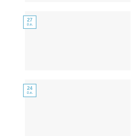
27
มิ.ย.
24
มิ.ย.