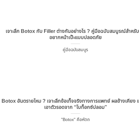
เจาะลึก Botox กับ Filler ต่างกันอย่างไร ? คู่มือฉบับสมบูรณ์สำหรั
อยากหน้าเป๊ะแบบปลอดภัย
คู่มือฉบับสมบูร
Botox อันตรายไหม ? เจาะลึกข้อเท็จจริงทางการแพทย์ ผลข้างเคียง แล
เอาตัวรอดจาก “โบท็อกซ์ปลอม”
"Botox" คือหัตถ