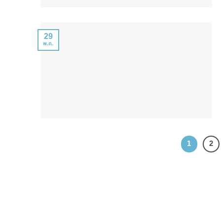
29
พ.ค.
1
2