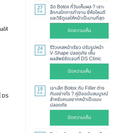
แท้
ฉีด Botox กี่วันเห็นผล ? เจาะ
27
ดู
มิ.ย.
ลึกกลไกการทำงาน ยี่ห้อไหนดี
และวิธีดูแลให้หน้าเป๊ะนานที่สุด
อย่างไร
?
ลให้
บน
ปิดความเห็น
อัปเดต
ฉีด
2026
Botox
รีวิวเคสหน้าเรียว ปรับรูปหน้า
24
วิธี
กี่
มิ.ย.
V-Shape ปลอดภัย เห็น
ตรวจ
ผลลัพธ์ชัดเจนที่ DS Clinic
วัน
สอบ
เห็น
บน
ปิดความเห็น
ทุก
ผล
รีวิว
ยี่ห้อ
?
เคส
แบบ
เจาะลึก Botox กับ Filler ต่าง
19
เจาะ
หน้า
ละเอียด
มิ.ย.
กันอย่างไร ? คู่มือฉบับสมบูรณ์
ี่ DS
ลึก
สำหรับคนอยากหน้าเป๊ะแบบ
เรียว
ฉีด
กลไก
ปลอดภัย
ปรับ
แล้ว
การ
รูป
หน้า
บน
ปิดความเห็น
ทำงาน
หน้า
ไม่
เจาะ
ยี่ห้อ
V-
พัง!
ลึก