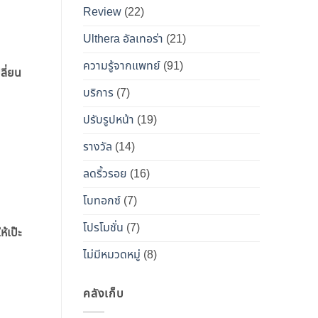
เคียง
Review
(22)
และ
วิธี
Ulthera อัลเทอร่า
(21)
เอา
ความรู้จากแพทย์
(91)
ลี่ยน
ตัว
รอด
บริการ
(7)
จาก
ปรับรูปหน้า
(19)
“โบ
ท็
รางวัล
(14)
อกซ์
ลดริ้วรอย
(16)
ปลอม”
โบทอกซ์
(7)
โปรโมชั่น
(7)
้เป๊ะ
ไม่มีหมวดหมู่
(8)
คลังเก็บ