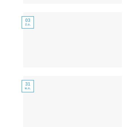
03
มิ.ย.
31
พ.ค.