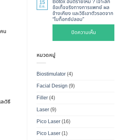
ไหน
Botox อันตรายไหม ? เจาะลึก
15
Shape
Botox
มิ.ย.
ข้อเท็จจริงทางการแพทย์ ผล
ดี
ปลอดภัย
ข้างเคียง และวิธีเอาตัวรอดจาก
กับ
และ
“โบท็อกซ์ปลอม”
เห็น
Filler
วิธี
ผลลัพธ์
ต่าง
บคน
บน
ปิดความเห็น
ดูแล
ชัดเจน
กัน
Botox
ให้
ที่
อย่างไร
อันตราย
หน้า
DS
?
หมวดหมู่
ไหม
เป๊ะ
Clinic
คู่มือ
?
นาน
ฉบับ
เจาะ
ที่สุด
Biostimulator
(4)
สมบูรณ์
ลึก
สำหรับ
Facial Design
(9)
ข้อ
คน
เท็จ
Filler
(4)
อยาก
ะวิธี
จริง
หน้า
Laser
(9)
ทางการ
เป๊ะ
แพทย์
Pico Laser
(16)
แบบ
ผล
ปลอดภัย
Pico Laser
(1)
ข้าง