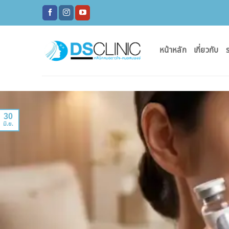
ข้าม
ไป
ยัง
เนื้อหา
หน้าหลัก
เกี่ยวกับ
ร
30
มิ.ย.