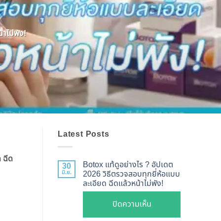
าไม่พัง!
Latest Posts
 ฉีด
Botox แท้ดูอย่างไร ? อัปเดต
30
มิ.ย.
2026 วิธีตรวจสอบทุกยี่ห้อแบบ
ละเอียด ฉีดแล้วหน้าไม่พัง!
บน
ปิดความเห็น
Botox