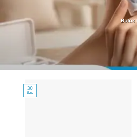
Botox แ
30
มิ.ย.