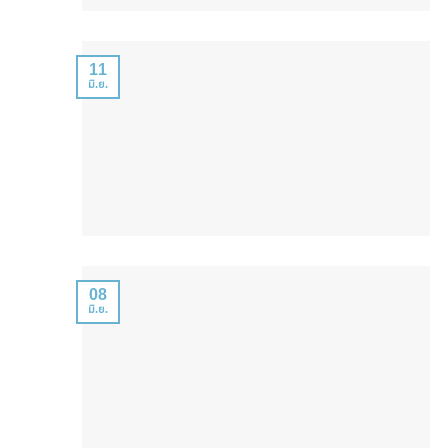
11
มิ.ย.
08
มิ.ย.