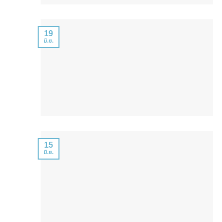
19
มิ.ย.
15
มิ.ย.