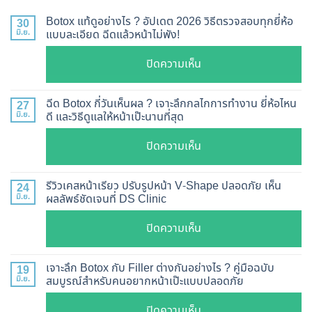
Botox แท้ดูอย่างไร ? อัปเดต 2026 วิธีตรวจสอบทุกยี่ห้อ
30
มิ.ย.
แบบละเอียด ฉีดแล้วหน้าไม่พัง!
บน
ปิดความเห็น
Botox
แท้
ฉีด Botox กี่วันเห็นผล ? เจาะลึกกลไกการทำงาน ยี่ห้อไหน
27
ดู
มิ.ย.
ดี และวิธีดูแลให้หน้าเป๊ะนานที่สุด
อย่างไร
บน
ปิดความเห็น
?
ฉีด
อัปเดต
Botox
2026
รีวิวเคสหน้าเรียว ปรับรูปหน้า V-Shape ปลอดภัย เห็น
24
กี่
มิ.ย.
ผลลัพธ์ชัดเจนที่ DS Clinic
วิธี
วัน
ตรวจ
บน
ปิดความเห็น
เห็น
สอบ
รีวิว
ผล
ทุก
เคส
?
เจาะลึก Botox กับ Filler ต่างกันอย่างไร ? คู่มือฉบับ
19
ยี่ห้อ
หน้า
มิ.ย.
สมบูรณ์สำหรับคนอยากหน้าเป๊ะแบบปลอดภัย
เจาะ
แบบ
เรียว
ลึก
ละเอียด
บน
ปิดความเห็น