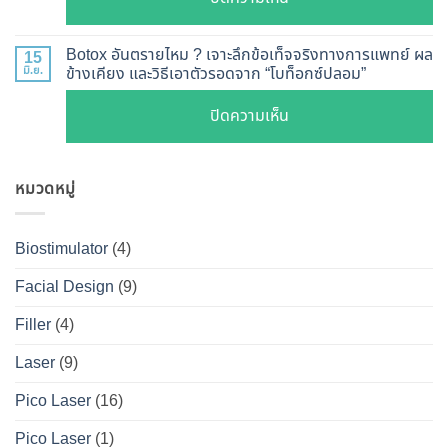
ปรับ
กลไก
ฉีด
เจาะ
รูป
การ
แล้ว
ลึก
หน้า
Botox อันตรายไหม ? เจาะลึกข้อเท็จจริงทางการแพทย์ ผล
15
ทำงาน
หน้า
Botox
มิ.ย.
ข้างเคียง และวิธีเอาตัวรอดจาก “โบท็อกซ์ปลอม”
V-
ยี่ห้อ
ไม่
กับ
Shape
ไหน
บน
ปิดความเห็น
พัง!
Filler
ปลอดภัย
ดี
Botox
ต่าง
เห็น
และ
อันตราย
กัน
ผลลัพธ์
วิธี
หมวดหมู่
ไหม
อย่างไร
ชัดเจน
ดูแล
?
?
ที่
ให้
เจาะ
คู่มือ
Biostimulator
(4)
DS
หน้า
ลึก
ฉบับ
Clinic
เป๊ะ
Facial Design
(9)
ข้อ
สมบูรณ์
นาน
เท็จ
สำหรับ
Filler
(4)
ที่สุด
จริง
คน
Laser
(9)
ทางการ
อยาก
แพทย์
หน้า
Pico Laser
(16)
ผล
เป๊ะ
Pico Laser
(1)
ข้าง
แบบ