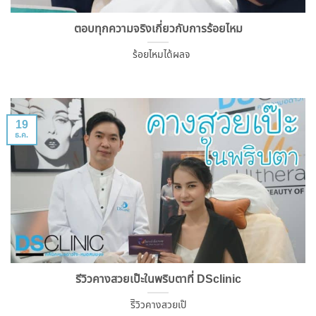
ตอบทุกความจริงเกี่ยวกับการร้อยไหม
ร้อยไหมได้ผลจ
19
ธ.ค.
รีวิวคางสวยเป๊ะในพริบตาที่ DSclinic
รีิวิวคางสวยเป๊