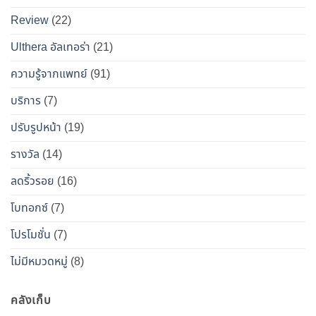
เคียง
ปลอดภัย
Review
(22)
และ
วิธี
Ulthera อัลเทอร่า
(21)
เอา
ความรู้จากแพทย์
(91)
ตัว
รอด
บริการ
(7)
จาก
ปรับรูปหน้า
(19)
“โบ
ท็
รางวัล
(14)
อกซ์
ลดริ้วรอย
(16)
ปลอม”
โบทอกซ์
(7)
โปรโมชั่น
(7)
ไม่มีหมวดหมู่
(8)
คลังเก็บ