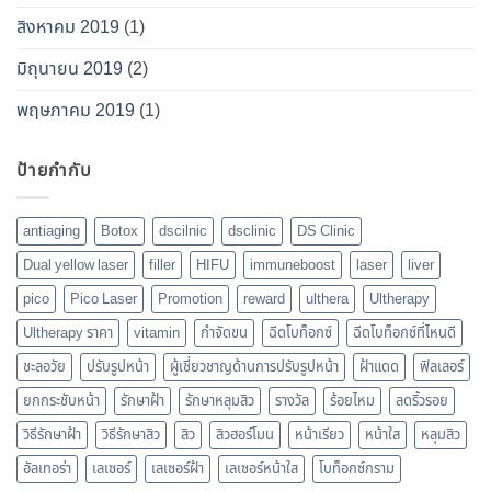
สิงหาคม 2019
(1)
มิถุนายน 2019
(2)
พฤษภาคม 2019
(1)
ป้ายกำกับ
antiaging
Botox
dscilnic
dsclinic
DS Clinic
Dual yellow laser
filler
HIFU
immuneboost
laser
liver
pico
Pico Laser
Promotion
reward
ulthera
Ultherapy
Ultherapy ราคา
vitamin
กำจัดขน
ฉีดโบท็อกซ์
ฉีดโบท็อกซ์ที่ไหนดี
ชะลอวัย
ปรับรูปหน้า
ผู้เชี่ยวชาญด้านการปรับรูปหน้า
ฝ้าแดด
ฟิลเลอร์
ยกกระชับหน้า
รักษาฝ้า
รักษาหลุมสิว
รางวัล
ร้อยไหม
ลดริ้วรอย
วิธีรักษาฝ้า
วิธีรักษาสิว
สิว
สิวฮอร์โมน
หน้าเรียว
หน้าใส
หลุมสิว
อัลเทอร่า
เลเซอร์
เลเซอร์ฝ้า
เลเซอร์หน้าใส
โบท็อกซ์กราม