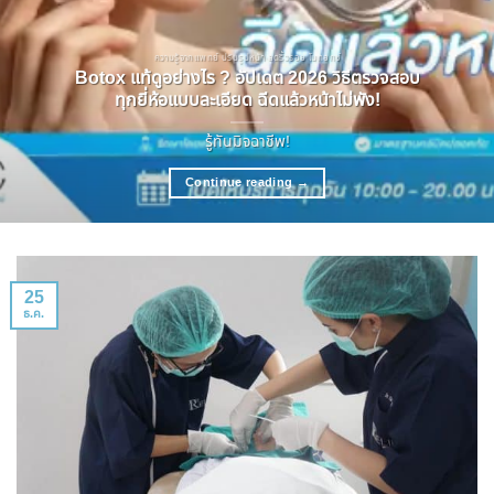
ความรู้จากแพทย์ ปรับรูปหน้า ลดริ้วรอย โบทอกซ์
Botox แท้ดูอย่างไร ? อัปเดต 2026 วิธีตรวจสอบ
ทุกยี่ห้อแบบละเอียด ฉีดแล้วหน้าไม่พัง!
รู้ทันมิจฉาชีพ!
Continue reading
→
25
ธ.ค.