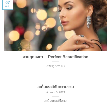
07
ธ.ค.
สวยทุกองศา… Perfect Beautification
สวยทุกองศา̷
สเต็มเซลล์กับความงาม
ธันวาคม 5, 2019
สเต็มเซลล์กับคว