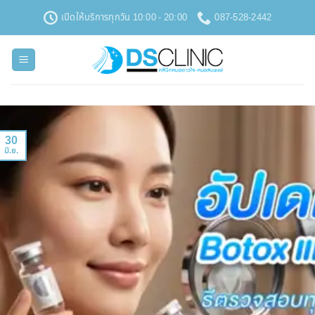
ข้าม
เปิดให้บริการทุกวัน 10:00 - 20:00
087-528-2442
ไป
ยัง
เนื้อหา
30
มิ.ย.