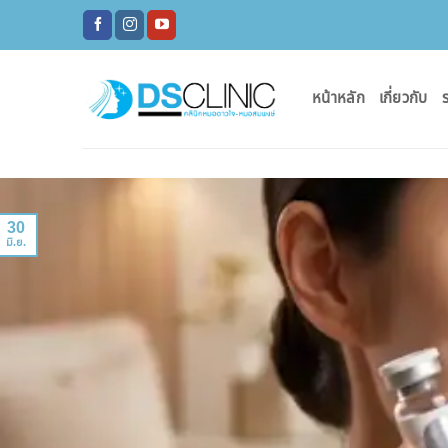
ข้าม
ไป
ยัง
เนื้อหา
หน้าหลัก
เกี่ยวกับ
ร
30
มิ.ย.