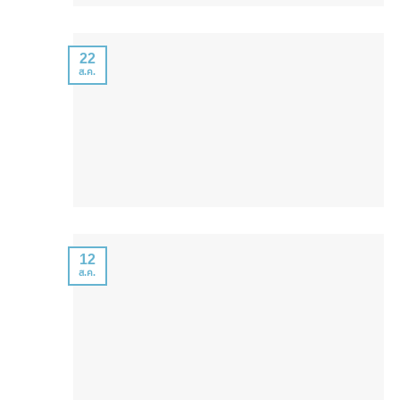
22
ส.ค.
12
ส.ค.