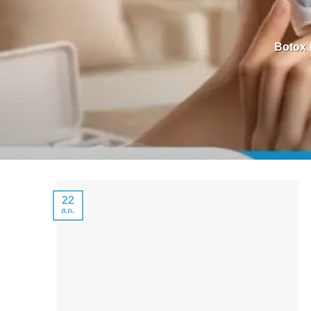
Botox แ
22
ส.ค.