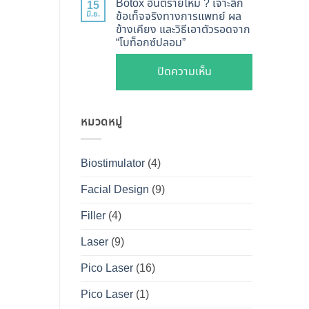
ไหน
Botox อันตรายไหม ? เจาะลึก
15
Shape
Botox
มิ.ย.
ข้อเท็จจริงทางการแพทย์ ผล
ดี
ปลอดภัย
ข้างเคียง และวิธีเอาตัวรอดจาก
กับ
และ
“โบท็อกซ์ปลอม”
เห็น
Filler
วิธี
ผลลัพธ์
ต่าง
บน
ปิดความเห็น
ดูแล
ชัดเจน
กัน
Botox
ให้
ที่
อย่างไร
อันตราย
หน้า
DS
?
หมวดหมู่
ไหม
เป๊ะ
Clinic
คู่มือ
?
นาน
ฉบับ
เจาะ
ที่สุด
Biostimulator
(4)
สมบูรณ์
ลึก
สำหรับ
Facial Design
(9)
ข้อ
คน
เท็จ
Filler
(4)
อยาก
จริง
หน้า
Laser
(9)
ทางการ
เป๊ะ
แพทย์
Pico Laser
(16)
แบบ
ผล
ปลอดภัย
Pico Laser
(1)
ข้าง