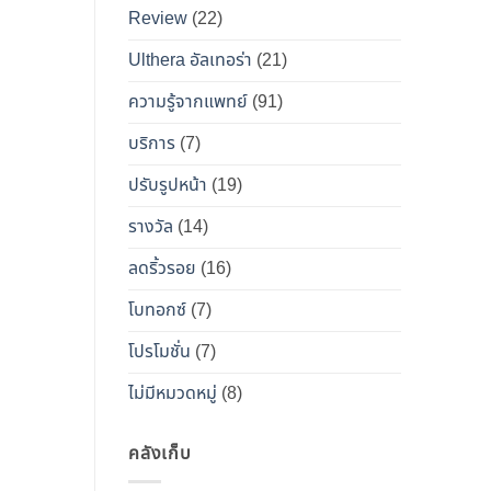
เคียง
Review
(22)
และ
วิธี
Ulthera อัลเทอร่า
(21)
เอา
ความรู้จากแพทย์
(91)
ตัว
รอด
บริการ
(7)
จาก
ปรับรูปหน้า
(19)
“โบ
ท็
รางวัล
(14)
อกซ์
ลดริ้วรอย
(16)
ปลอม”
โบทอกซ์
(7)
โปรโมชั่น
(7)
ไม่มีหมวดหมู่
(8)
คลังเก็บ