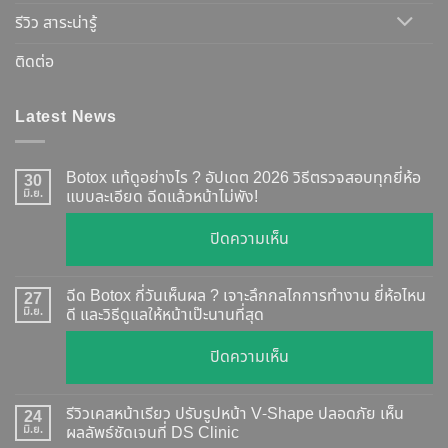
รีวิว สาระน่ารู้
ติดต่อ
Latest News
Botox แท้ดูอย่างไร ? อัปเดต 2026 วิธีตรวจสอบทุกยี่ห้อ
30
มิ.ย.
แบบละเอียด ฉีดแล้วหน้าไม่พัง!
บน
ปิดความเห็น
Botox
แท้
ฉีด Botox กี่วันเห็นผล ? เจาะลึกกลไกการทำงาน ยี่ห้อไหน
27
ดู
มิ.ย.
ดี และวิธีดูแลให้หน้าเป๊ะนานที่สุด
อย่างไร
บน
ปิดความเห็น
?
ฉีด
อัปเดต
Botox
2026
รีวิวเคสหน้าเรียว ปรับรูปหน้า V-Shape ปลอดภัย เห็น
24
กี่
มิ.ย.
ผลลัพธ์ชัดเจนที่ DS Clinic
วิธี