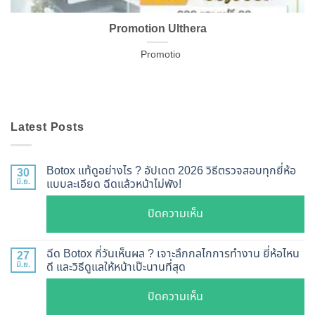
Promotion Ulthera
Promotio
Latest Posts
Botox แท้ดูอย่างไร ? อัปเดต 2026 วิธีตรวจสอบทุกยี่ห้อ
30
มิ.ย.
แบบละเอียด ฉีดแล้วหน้าไม่พัง!
บน
ปิดความเห็น
Botox
แท้
ฉีด Botox กี่วันเห็นผล ? เจาะลึกกลไกการทำงาน ยี่ห้อไหน
27
ดู
มิ.ย.
ดี และวิธีดูแลให้หน้าเป๊ะนานที่สุด
อย่างไร
บน
ปิดความเห็น
?
ฉีด