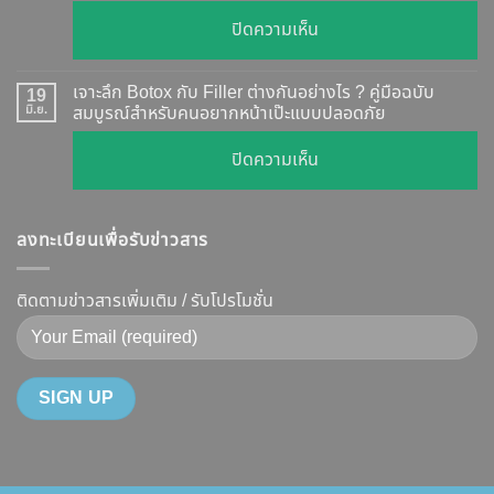
วัน
ตรวจ
บน
ปิดความเห็น
เห็น
สอบ
รีวิว
ผล
ทุก
เคส
?
เจาะลึก Botox กับ Filler ต่างกันอย่างไร ? คู่มือฉบับ
19
ยี่ห้อ
หน้า
มิ.ย.
สมบูรณ์สำหรับคนอยากหน้าเป๊ะแบบปลอดภัย
เจาะ
แบบ
เรียว
ลึก
ละเอียด
บน
ปิดความเห็น
ปรับ
กลไก
ฉีด
เจาะ
รูป
การ
แล้ว
ลึก
หน้า
ทำงาน
หน้า
ลงทะเบียนเพื่อรับข่าวสาร
Botox
V-
ยี่ห้อ
ไม่
กับ
Shape
ไหน
พัง!
Filler
ติดตามข่าวสารเพิ่มเติม / รับโปรโมชั่น
ปลอดภัย
ดี
ต่าง
เห็น
และ
กัน
ผลลัพธ์
วิธี
อย่างไร
ชัดเจน
ดูแล
?
ที่
ให้
คู่มือ
DS
หน้า
ฉบับ
Clinic
เป๊ะ
สมบูรณ์