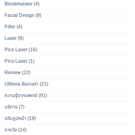
เจาะ
คู่มือ
Biostimulator
(4)
DS
หน้า
ลึก
ฉบับ
Clinic
เป๊ะ
Facial Design
(9)
ข้อ
สมบูรณ์
นาน
เท็จ
สำหรับ
Filler
(4)
ที่สุด
จริง
คน
Laser
(9)
ทางการ
อยาก
แพทย์
หน้า
Pico Laser
(16)
ผล
เป๊ะ
Pico Laser
(1)
ข้าง
แบบ
เคียง
ปลอดภัย
Review
(22)
และ
วิธี
Ulthera อัลเทอร่า
(21)
เอา
ความรู้จากแพทย์
(91)
ตัว
รอด
บริการ
(7)
จาก
ปรับรูปหน้า
(19)
“โบ
ท็
รางวัล
(14)