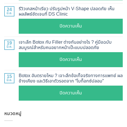
อัปเดต
Botox
2026
รีวิวเคสหน้าเรียว ปรับรูปหน้า V-Shape ปลอดภัย เห็น
24
กี่
มิ.ย.
ผลลัพธ์ชัดเจนที่ DS Clinic
วิธี
วัน
ตรวจ
บน
ปิดความเห็น
เห็น
สอบ
รีวิว
ผล
ทุก
เคส
?
เจาะลึก Botox กับ Filler ต่างกันอย่างไร ? คู่มือฉบับ
19
ยี่ห้อ
หน้า
มิ.ย.
สมบูรณ์สำหรับคนอยากหน้าเป๊ะแบบปลอดภัย
เจาะ
แบบ
เรียว
ลึก
ละเอียด
บน
ปิดความเห็น
ปรับ
กลไก
ฉีด
เจาะ
รูป
การ
แล้ว
ลึก
หน้า
Botox อันตรายไหม ? เจาะลึกข้อเท็จจริงทางการแพทย์ ผล
15
ทำงาน
หน้า
Botox
มิ.ย.
ข้างเคียง และวิธีเอาตัวรอดจาก “โบท็อกซ์ปลอม”
V-
ยี่ห้อ
ไม่
กับ
Shape
ไหน
บน
ปิดความเห็น
พัง!
Filler
ปลอดภัย
ดี
Botox
ต่าง
เห็น
และ
อันตราย
กัน
ผลลัพธ์
วิธี
หมวดหมู่
ไหม
อย่างไร
ชัดเจน
ดูแล
?
?
ที่
ให้