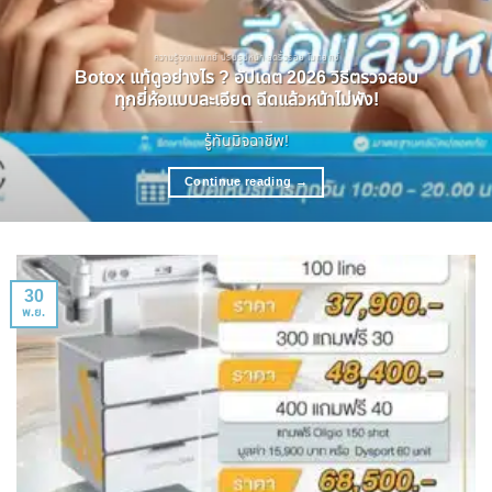
ความรู้จากแพทย์ ปรับรูปหน้า ลดริ้วรอย โบทอกซ์
Botox แท้ดูอย่างไร ? อัปเดต 2026 วิธีตรวจสอบ
ทุกยี่ห้อแบบละเอียด ฉีดแล้วหน้าไม่พัง!
รู้ทันมิจฉาชีพ!
Continue reading
→
30
พ.ย.