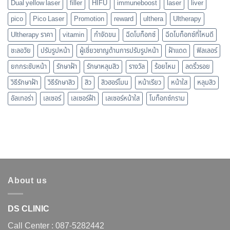
Dual yellow laser
filler
HIFU
immuneboost
laser
liver
pico
Pico Laser
Promotion
reward
ulthera
Ultherapy
Ultherapy ราคา
vitamin
กำจัดขน
ฉีดโบท็อกซ์
ฉีดโบท็อกซ์ที่ไหนดี
ชะลอวัย
ปรับรูปหน้า
ผู้เชี่ยวชาญด้านการปรับรูปหน้า
ฝ้าแดด
ฟิลเลอร์
ยกกระชับหน้า
รักษาฝ้า
รักษาหลุมสิว
รางวัล
ร้อยไหม
ลดริ้วรอย
วิธีรักษาฝ้า
วิธีรักษาสิว
สิว
สิวฮอร์โมน
หน้าเรียว
หน้าใส
หลุมสิว
อัลเทอร่า
เลเซอร์
เลเซอร์ฝ้า
เลเซอร์หน้าใส
โบท็อกซ์กราม
About us
DS CLINIC
Call Center :
087-5282442