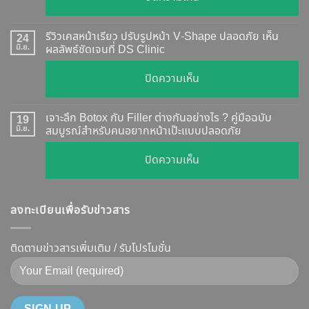
?
ฉีด
อัปเดต
Botox
2026
รีวิวเคสหน้าเรียว ปรับรูปหน้า V-Shape ปลอดภัย เห็น
24
กี่
มิ.ย.
ผลลัพธ์ชัดเจนที่ DS Clinic
วิธี
วัน
ตรวจ
บน
ปิดความเห็น
เห็น
สอบ
รีวิว
ผล
ทุก
เคส
?
เจาะลึก Botox กับ Filler ต่างกันอย่างไร ? คู่มือฉบับ
19
ยี่ห้อ
หน้า
มิ.ย.
สมบูรณ์สำหรับคนอยากหน้าเป๊ะแบบปลอดภัย
เจาะ
แบบ
เรียว
ลึก
ละเอียด
บน
ปิดความเห็น
ปรับ
กลไก
ฉีด
เจาะ
รูป
การ
แล้ว
ลึก
หน้า
ทำงาน
หน้า
ลงทะเบียนเพื่อรับข่าวสาร
Botox
V-
ยี่ห้อ
ไม่
กับ
Shape
ไหน
พัง!
Filler
ติดตามข่าวสารเพิ่มเติม / รับโปรโมชั่น
ปลอดภัย
ดี
ต่าง
เห็น
และ
กัน
ผลลัพธ์
วิธี
อย่างไร
ชัดเจน
ดูแล