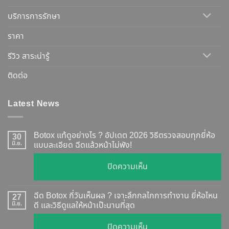
บริการการรักษา
ราคา
รีวิว สาระน่ารู้
ติดต่อ
Latest News
Botox แท้ดูอย่างไร ? อัปเดต 2026 วิธีตรวจสอบทุกยี่ห้อ
30
มิ.ย.
แบบละเอียด ฉีดแล้วหน้าไม่พัง!
บน
ปิดความเห็น
Botox
แท้
ฉีด Botox กี่วันเห็นผล ? เจาะลึกกลไกการทำงาน ยี่ห้อไหน
27
ดู
มิ.ย.
ดี และวิธีดูแลให้หน้าเป๊ะนานที่สุด
อย่างไร
บน
ปิดความเห็น