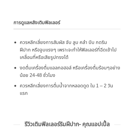
การดูแลหลังเติมฟิลเลอร์
ควรหลีกเลี่ยงการสัมผัส จับ ลูบ คลำ บีบ กดริม
ฝีปาก หรือจูบแรงๆ เพราะจะทำให้ฟิลเลอร์ที่ฉีดเข้
าไป
เคลื่อนที่หรือเสียรูปทรงได้
งดดื่มเครื่องดื่มแอลกอฮอล์ หรือเครื่องดื่มร้อนๆอย่าง
น้อย 24-48 ชั่วโมง
ควรหลีกเลี่ยงการดื่มน้ำ
จากหลอดดูด ใน 1 – 2 วัน
แรก
รีวิวเติมฟิลเลอร์ริมฝีปาก- คุณแอปเปิ้ล