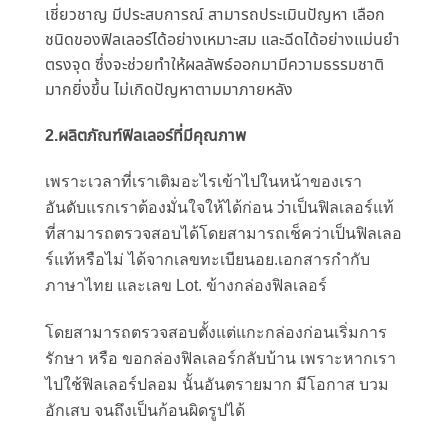
เชี่ยวชาญ มีประสบการณ์ สามารถประเมินปัญหา เลือก
ชนิดของฟิลเลอร์ได้อย่
างเหมาะสม และฉีดได้อย่างแม่นยำ
ตรงจุด ซึ่งจะช่วยทำให้ผลลัพธ์ออกมามี
ความธรรมชาติ
มากยิ่งขึ้น ไม่เกิดปัญหาตามมาภายหลัง
2.
ผลิตภัณฑ์ฟิลเลอร์ที่มีคุณภาพ
เพราะเวลาที่เราเติมอะไรเข้
าไปในหน้าของเรา
ว่า
อันดับแรกเราต้องมั่นใจให้ได้ก่
อน
เป็นฟิลเลอร์แท้
ที่
สามารถตรวจสอบได้โดยสามารถเช็
คว่าเป็นฟิลเลอ
.
ร์แท้หรือไม่
ได้จากเลขทะเบียนอย
เอกสารกำกั
บ
Lot.
ภาษาไทย
และเลข
ข้างกล่องฟิลเลอร์
โดยสามารถตรวจสอบตั้งแต่แกะกล่
องก่อนเริ่มการ
รักษา
หรือ
ขอกล่องฟิลเลอร์กลับบ้าน
เพราะหากเรา
ไปใช้ฟิลเลอร์ปลอม
นั้นอันตรายมาก
มีโอกาส
บวม
อักเสบ
จนถึงเป็นก้อนผิดรูปได้