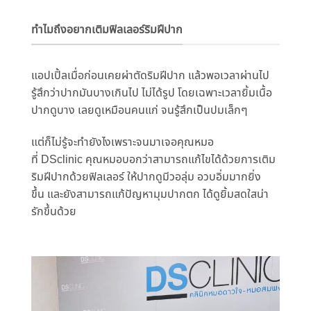
ทำไมถึงอยากเติมฟิลเลอร์ริมฝีปาก
แอปเปิ้ลเมื่อก่อนเคยผ่าตัดริ
มฝีปาก แล้วพอเวลาผ่านไป
รู้สึกว่าปากมั
นบางเกินไป ไม่ได้รูป โดยเฉพาะเวลายิ้มเนื้อ
ปากดูบาง เลยดูเหมือนคนแก่ จนรู้สึกเป็นปมเล็กๆ
แต่ก็ไม่รู้จะทำยั
งไงเพราะจนมาเจอคุณหมอ
ที่ DSclinic คุณหมอบอกว่าสามารถแก้ไขได้ด้
วยการเติม
ริมฝีปากด้วยฟิลเลอร์ ให้ปากดูมีวอลุ่ม อวบอิ่มมากยิ่ง
ขึ้น และยังสามารถแก้ปัญหามุมปากตก ได้ดูยิ้มสดใสน่า
รักขึ้นด้วย