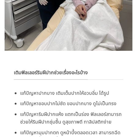
เติมฟิลเลอร์ริมฝีปากช่วยเรื่องอะไรบ้าง
แก้ปัญหาปากบาง เติมเต็มปากให้อวบอิ่ม ได้รูป
แก้ปัญหาขอบปากไม่ชัด ขอบปากบาง ดูไม่เป็นทรง
แก้ปัญหาริมฝีปากแห้ง แตกเป็นร่อง ฟิลเลอร์สามารถ
ช่วยให้ริมฝี
ปากชุ่มชื้น ดูสุขภาพดี ทาลิปสติกง่าย
แก้ปัญหามุมปากตก ดูหน้าบึ้งตลอดเวลา สามารถฉีด