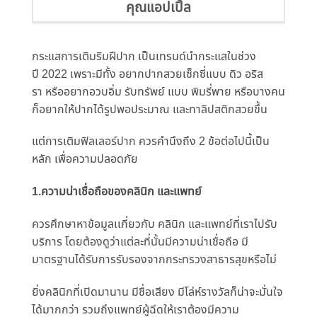
คุณแอปเปิ้ล
กระแสการเติมริมฝีปาก เป็นเทรนด์นำกระแสในช่วง
ปี 2022 เพราะมีทั้ง อยากปากสวยเซ็กซี่แบบ ดิว อริส
รา หรืออยากอวบอิ่ม รับทรัพย์ แบบ พิมรี่พาย หรือบางคน
ก็อยากให้ปากได้รู
ปพอประมาณ และทาลิปสติกสวยขึ้น
แต่การเติมฟิลเลอร์ปาก ควรคำนึงถึง 2 ข้อต่อไปนี้เป็น
หลัก เพื่อความปลอดภัย
1.
ความน่าเชื่อถือของคลินิก
และแพทย์
ควรศึกษาหาข้อมูลเเกี่ยวกับ คลินิก และแพทย์ที่เราไปรับ
บริการ โดยต้องดูว่าแต่ละที่นั้นมี
ความน่าเชื่อถือ มี
มาตรฐานได้รับการรั
บรองจากกระทรวงสาธารสุขหรือไม่
ยิ่งคลินิกที่เปิดมานาน มีชื่อเสียง มีโล่ห์รางวัลก็น่าจะมั่นใจ
ได้
มากกว่า รวมถึงแพทย์ผู้ฉีดให้เราต้องมี
ความ