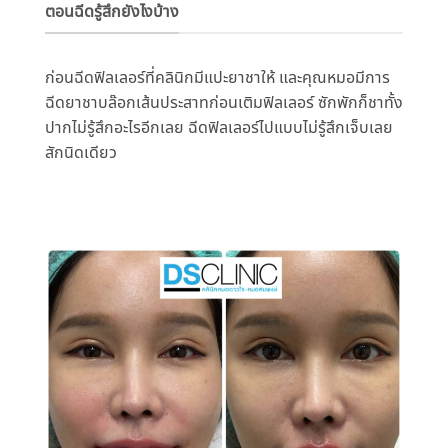
ตอนฉีดรู้สึกยังไงบ้าง
ก่อนฉีดฟิลเลอร์ที่คลินิกมี
แปะยาชาให้ และคุณหมอมีการ
ฉีดยาชาบล๊อกเส้
นประสาทก่อนเติมฟิลเลอร์ ซักพักก็ชาทั้ง
ปากไม่รู้สึ
กอะไรอีกเลย ฉีดฟิลเลอร์ไปแบบไม่รู้สึกเจ็
บเลย
สักนิดเดียว