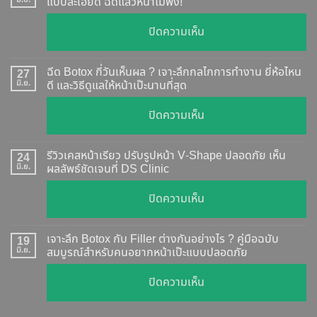
แบบละเอียด ฉีดแล้วหน้าไม่พัง!
บน
ปิดความเห็น
Botox
แท้
ฉีด Botox กี่วันเห็นผล ? เจาะลึกกลไกการทำงาน ยี่ห้อไหน
27
ดู
มิ.ย.
ดี และวิธีดูแลให้หน้าเป๊ะนานที่สุด
อย่างไร
บน
ปิดความเห็น
?
ฉีด
อัปเดต
Botox
2026
รีวิวเคสหน้าเรียว ปรับรูปหน้า V-Shape ปลอดภัย เห็น
24
กี่
มิ.ย.
ผลลัพธ์ชัดเจนที่ DS Clinic
วิธี
วัน
ตรวจ
บน
ปิดความเห็น
เห็น
สอบ
รีวิว
ผล
ทุก
เคส
?
เจาะลึก Botox กับ Filler ต่างกันอย่างไร ? คู่มือฉบับ
19
ยี่ห้อ
หน้า
มิ.ย.
สมบูรณ์สำหรับคนอยากหน้าเป๊ะแบบปลอดภัย
เจาะ
แบบ
เรียว
ลึก
ละเอียด
บน
ปิดความเห็น
ปรับ
กลไก
ฉีด
เจาะ
รูป
การ
แล้ว