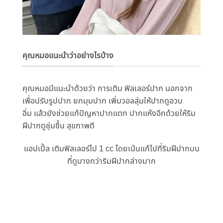
คุณหมอแนะนำว่าอย่างไรบ้าง
คุณหมอมีแนะนำด้วยว่า การเติม ฟิ
ลเลอร์ปาก นอกจาก
เพื่อปรั
บรูปปาก ยกมุมปาก เพิ่มวอลลุ่มให้ปากดูอวบ
อิ่ม แล้วยังช่วยแก้ปัญหาปากแตก ปากแห้งอีกด้วยให้ริม
ฝีปากดูชุ่
มชื้น สุขภาพดี
แอปเปิ้ล เติมฟิลเลอร์ไป 1 cc โดยเน้นแก้ไปที่ริมฝีปากบน
ที่ดู
บางกว่าริมฝีปากล่างมาก