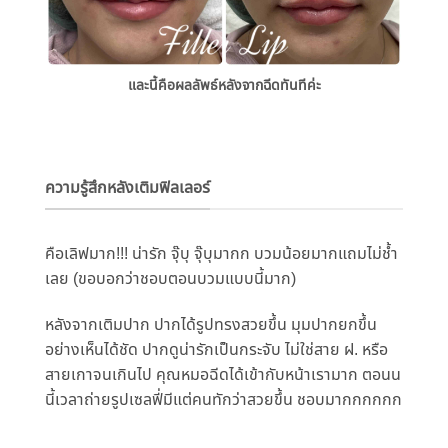
และนี้คือผลลัพธ์หลังจากฉีดทั
นทีค่ะ
ความรู้สึกหลังเติมฟิลเลอร์
คือเลิฟมาก!!! น่ารัก จุ๊บุ จุ๊บุมากก บวมน้อยมากแถมไม่ช้ำ
เลย (ขอบอกว่าชอบตอนบวมแบบนี้มาก)
หลังจากเติมปาก ปากได้รูปทรงสวยขึ้น มุมปากยกขึ้น
อย่างเห็นได้ชัด ปากดูน่ารักเป็นกระจับ ไม่ใช่สาย ฝ. หรือ
สายเกาจนเกินไป คุณหมอฉีดได้เข้ากับหน้าเรามาก ตอนน
นี้เวลาถ่ายรูปเซลฟี่มีแต่
คนทักว่าสวยขึ้น ชอบมากกกกกก