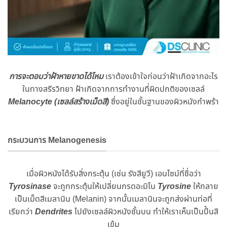
การจะตอบว่าฝ้าหายขาดได้ไหม
เราต้องเข้าใจก่อนว่าฝ้าเกิดจากอะไร
ในทางสรีรวิทยา ฝ้าเกิดจากการทำงานที่ผิดปกติของเซลล์
Melanocyte (เซลล์สร้างเม็ดสี)
ซึ่งอยู่ในชั้นฐานของผิวหนังกำพร้า
กระบวนการ Melanogenesis
เมื่อผิวหนังได้รับสิ่งกระตุ้น (เช่น รังสียูวี) เอนไซม์ที่ชื่อว่า
Tyrosinase
จะถูกกระตุ้นให้เปลี่ยนกรดอะมิโน
Tyrosine
ให้กลาย
เป็นเม็ดสีเมลานิน (Melanin) จากนั้นเมลานินจะถูกส่งผ่านท่อที่
เรียกว่า
Dendrites
ไปยังเซลล์ผิวหนังชั้นบน ทำให้เราเห็นเป็นปื้นสี
เข้ม