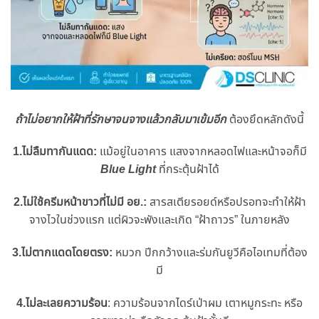
ถ้าไม่อยากให้ฝ้าที่รักษาจนจางแล้วกลับมาเข้มอีก
ต้องยึดหลักดังนี้
1.ไม่ลืมทากันแดด:
แม้อยู่ในอาคาร แสงจากหลอดไฟและหน้าจอก็มี
Blue Light
ที่กระตุ้นฝ้าได้
2.ไม่ใช้ครีมหน้าขาวที่ไม่มี อย.:
สารสเตียรอยด์หรือปรอทจะทำให้ฝ้า
จางไวในช่วงแรก แต่ผิวจะพังและเกิด “ฝ้าถาวร” ในภายหลัง
3.ไม่ตากแดดโดยตรง:
หมวก ปีกกว้างและร่มกันยูวีคือไอเทมที่ต้อง
มี
4.ไม่ละเลยความร้อน
: ความร้อนจากไดร์เป่าผม เตาหมูกระทะ หรือ