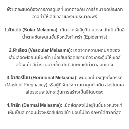
ฝ้า
แต่ละชนิดต้องการการดูแลที่แตกต่างกัน การรักษาผิดประเภท
อาจทำให้เสียเวลาและงบประมาณฟรี
1.ฝ้าแดด (Solar Melasma):
เกิดจากรังสียูวีโดยตรง มักเป็นปื้นสี
น้ำตาลชัดเจนในชั้นผิวหนังกำพร้า (Epidermis)
2.ฝ้าเลือด (Vascular Melasma):
เกิดจากความผิดปกติของ
เส้นเลือดฝอยบนใบหน้า เมื่อเส้นเลือดขยายตัวจะกระตุ้นให้เซลล์
สร้างเม็ดสีทำงานมากขึ้น มักมีลักษณะสีน้ำตาลอมแดง
3.ฝ้าฮอร์โมน (Hormonal Melasma):
พบบ่อยในหญิงตั้งครรภ์
(Mask of Pregnancy) หรือผู้ที่รับประทานยาคุมกำเนิด ฮอร์โมนเอ
สโตรเจนจะไปกระตุ้นการสร้างเม็ดสีโดยตรง
4.ฝ้าลึก (Dermal Melasma):
เม็ดสีตกลงไปอยู่ในชั้นผิวหนังแท้
เห็นเป็นสีเทาอมม่วงหรือสีเขียวขี้ม้า ขอบไม่ชัด รักษาได้ยากที่สุด