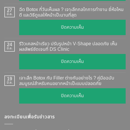
แท้
ฉีด Botox กี่วันเห็นผล ? เจาะลึกกลไกการทำงาน ยี่ห้อไหน
27
ดู
มิ.ย.
ดี และวิธีดูแลให้หน้าเป๊ะนานที่สุด
อย่างไร
บน
ปิดความเห็น
?
ฉีด
อัปเดต
Botox
2026
รีวิวเคสหน้าเรียว ปรับรูปหน้า V-Shape ปลอดภัย เห็น
24
กี่
มิ.ย.
ผลลัพธ์ชัดเจนที่ DS Clinic
วิธี
วัน
ตรวจ
บน
ปิดความเห็น
เห็น
สอบ
รีวิว
ผล
ทุก
เคส
?
เจาะลึก Botox กับ Filler ต่างกันอย่างไร ? คู่มือฉบับ
19
ยี่ห้อ
หน้า
มิ.ย.
สมบูรณ์สำหรับคนอยากหน้าเป๊ะแบบปลอดภัย
เจาะ
แบบ
เรียว
ลึก
ละเอียด
บน
ปิดความเห็น
ปรับ
กลไก
ฉีด
เจาะ
รูป
การ
แล้ว
ลึก
หน้า
ทำงาน
หน้า
ลงทะเบียนเพื่อรับข่าวสาร
Botox
V-
ยี่ห้อ
ไม่
กับ
Shape
ไหน