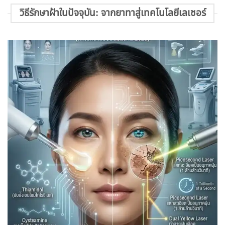
วิธีรักษาฝ้าในปัจจุบัน: จากยาทาสู่เทคโนโลยีเลเซอร์