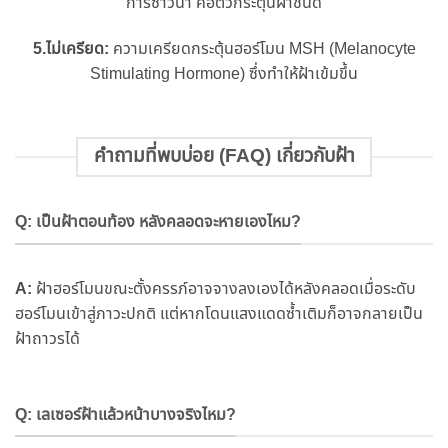
การซาวน่า คือตัวกระตุ้นฝ้าชั้นดี
5.ไม่เครียด:
ความเครียดกระตุ้นฮอร์โมน MSH (Melanocyte
Stimulating Hormone) ซึ่งทำให้ฝ้าเข้มขึ้น
คำถามที่พบบ่อย (FAQ) เกี่ยวกับฝ้า
Q: เป็นฝ้าตอนท้อง หลังคลอดจะหายเองไหม?
A:
ฝ้าฮอร์โมนขณะตั้งครรภ์อาจจางลงเองได้หลังคลอดเมื่อระดับ
ฮอร์โมนเข้าสู่ภาวะปกติ แต่หากโดนแสงแดดซ้ำเติมก็อาจกลายเป็น
ฝ้าถาวรได้
Q: เลเซอร์ฝ้าแล้วหน้าบางจริงไหม?