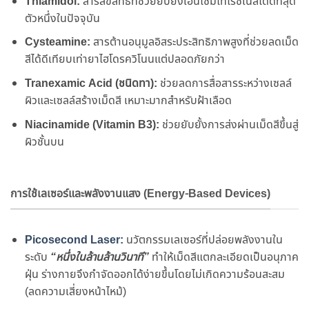
Thiamidol:
สารลิขสิทธิ์ที่ช่วยยับยั้งเอนไซม์ไทโรซิเนสได้ดีที่สุด
ตัวหนึ่งในปัจจุบัน
Cysteamine:
สารต้านอนุมูลอิสระประสิทธิภาพสูงที่ช่วยลดเม็ด
สีได้ดีเทียบเท่ายาไฮโดรควิโนนแต่ปลอดภัยกว่า
Tranexamic Acid (ชนิดทา):
ช่วยลดการสื่อสารระหว่างเซลล์
ผิวและเซลล์สร้างเม็ดสี เหมาะมากสำหรับฝ้าเลือด
Niacinamide (Vitamin B3):
ช่วยยับยั้งการส่งผ่านเม็ดสีขึ้นสู่
ผิวชั้นบน
การใช้เลเซอร์และพลังงานแสง (Energy-Based Devices)
Picosecond Laser:
นวัตกรรมเลเซอร์ที่ปล่อยพลังงานใน
ระดับ
“หนึ่งในล้านล้านวินาที”
ทำให้เม็ดสีแตกละเอียดเป็นอนุภาค
ฝุ่น ร่างกายจึงกำจัดออกได้ง่ายขึ้นโดยไม่เกิดความร้อนสะสม
(ลดความเสี่ยงหน้าไหม้)