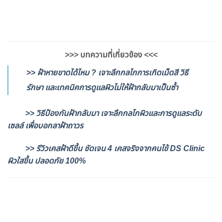
>>> บทความที่เกี่ยวข้อง <<<
>> ฝ้าหายขาดได้ไหม ? เจาะลึกกลไกการเกิดเม็ดสี วิธี
รักษา และเทคนิคการดูแลผิวไม่ให้ฝ้ากลับมาเป็นซ้ำ
>> วิธีป้องกันฝ้ากลับมา เจาะลึกกลไกผิวและการดูแลระดับ
เซลล์ เพื่อบอกลาฝ้าถาวร
>> รีวิวเคสฝ้าดีขึ้น ชัดเจน 4 เคสจริงจากคนไข้ DS Clinic
ผิวใสขึ้น ปลอดภัย 100%