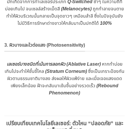
มักเกิดจากการทำเลเซอร์ประเภท
Q-Switched
ซ้ำๆ ในความถี่ที่
บ่อยเกินไป จนเซลล์สร้างเม็ดสี
(Melanocytes)
ถูกทำลายจนตาย
ทำให้ผิวบริเวณนั้นกลายเป็นจุดขาวๆ เหมือนสำลี ซึ่งในปัจจุบันยัง
ไม่มีวิธีการรักษาด่างขาวให้กลับมาเป็นปกติได้
100%
3. ผิวบางและไวต่อแสง (Photosensitivity)
เลเซอร์บางชนิดที่เน้นการลอกผิว (Ablative Laser)
หากทำบ่อย
เกินไปจะทำให้ชั้นขี้ไคล
(Stratum Corneum)
ซึ่งเป็นเกราะป้องกัน
ผิวตามธรรมชาติบางลง ส่งผลให้ผิวแพ้ง่าย และเมื่อเจอแสงแดด
เพียงเล็กน้อย ฝ้าจะกลับมาเข้มขึ้นอย่างรวดเร็ว
(Rebound
Phenomenon)
เปรียบเทียบเทคโนโลยีเลเซอร์: ตัวไหน “ปลอดภัย” และ