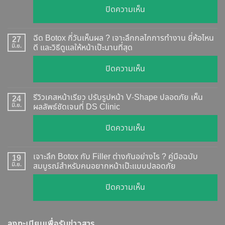
บน
ปิดความเห็น
Botox
แท้
ฉีด Botox กี่วันเห็นผล ? เจาะลึกกลไกการทำงาน ยี่ห้อไหน
27
ดู
มิ.ย.
ดี และวิธีดูแลให้หน้าเป๊ะนานที่สุด
อย่างไร
บน
ปิดความเห็น
?
ฉีด
อัปเดต
Botox
2026
รีวิวเคสหน้าเรียว ปรับรูปหน้า V-Shape ปลอดภัย เห็น
24
กี่
มิ.ย.
ผลลัพธ์ชัดเจนที่ DS Clinic
วิธี
วัน
ตรวจ
บน
ปิดความเห็น
เห็น
สอบ
รีวิว
ผล
ทุก
เคส
?
เจาะลึก Botox กับ Filler ต่างกันอย่างไร ? คู่มือฉบับ
19
ยี่ห้อ
หน้า
มิ.ย.
สมบูรณ์สำหรับคนอยากหน้าเป๊ะแบบปลอดภัย
เจาะ
แบบ
เรียว
ลึก
ละเอียด
บน
ปิดความเห็น
ปรับ
กลไก
ฉีด
เจาะ
รูป
การ
แล้ว
ลึก
หน้า
ทำงาน
หน้า
ลงทะเบียนเพื่อรับข่าวสาร
Botox