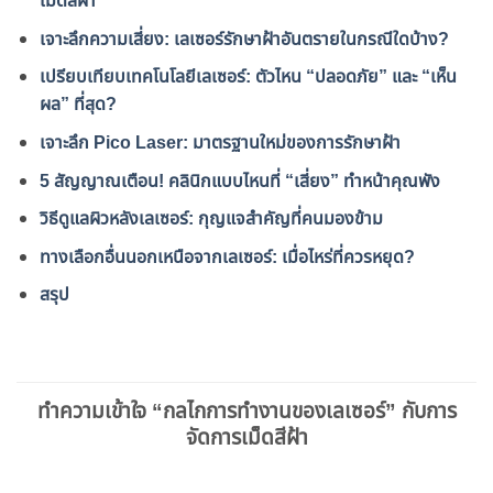
เม็ดสีฝ้า
เจาะลึกความเสี่ยง: เลเซอร์รักษาฝ้าอันตรายในกรณีใดบ้าง?
เปรียบเทียบเทคโนโลยีเลเซอร์: ตัวไหน “ปลอดภัย” และ “เห็น
ผล” ที่สุด?
เจาะลึก Pico Laser: มาตรฐานใหม่ของการรักษาฝ้า
5 สัญญาณเตือน! คลินิกแบบไหนที่ “เสี่ยง” ทำหน้าคุณพัง
วิธีดูแลผิวหลังเลเซอร์: กุญแจสำคัญที่คนมองข้าม
ทางเลือกอื่นนอกเหนือจากเลเซอร์: เมื่อไหร่ที่ควรหยุด?
สรุป
ทำความเข้าใจ “กลไกการทำงานของเลเซอร์” กับการ
จัดการเม็ดสีฝ้า