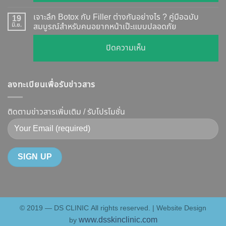
รีวิว
ผล
ทุก
เคส
?
เจาะลึก Botox กับ Filler ต่างกันอย่างไร ? คู่มือฉบับ
19
ยี่ห้อ
หน้า
มิ.ย.
สมบูรณ์สำหรับคนอยากหน้าเป๊ะแบบปลอดภัย
เจาะ
แบบ
เรียว
ลึก
ละเอียด
บน
ปิดความเห็น
ปรับ
กลไก
ฉีด
เจาะ
รูป
การ
แล้ว
ลึก
หน้า
ทำงาน
หน้า
ลงทะเบียนเพื่อรับข่าวสาร
Botox
V-
ยี่ห้อ
ไม่
กับ
Shape
ไหน
พัง!
Filler
ติดตามข่าวสารเพิ่มเติม / รับโปรโมชั่น
ปลอดภัย
ดี
ต่าง
เห็น
และ
กัน
ผลลัพธ์
วิธี
อย่างไร
ชัดเจน
ดูแล
?
ที่
ให้
คู่มือ
DS
หน้า
ฉบับ
Clinic
เป๊ะ
สมบูรณ์
นาน
© 2019 — DS CLINIC All rights reserved. | Website Design
สำหรับ
ที่สุด
www.dsskinclinic.com
by
คน