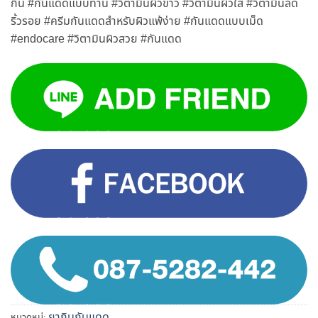
กิน #กันแดดแบบทาน #วิตามินผิวขาว #วิตามินผิวใส #วิตามินลด
ริ้วรอย #ครีมกันแดดสําหรับผิวแพ้ง่าย #กันแดดแบบเม็ด
#endocare #วิตามินผิวสวย #กันแดด
ยากินกันแดด
หมวดหมู่: