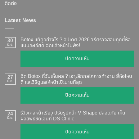
ติดต่อ
Latest News
Botox แท้ดูอย่างไร ? อัปเดต 2026 วิธีตรวจสอบทุกยี่ห้อ
30
มิ.ย.
แบบละเอียด ฉีดแล้วหน้าไม่พัง!
บน
ปิดความเห็น
Botox
แท้
ฉีด Botox กี่วันเห็นผล ? เจาะลึกกลไกการทำงาน ยี่ห้อไหน
27
ดู
มิ.ย.
ดี และวิธีดูแลให้หน้าเป๊ะนานที่สุด
อย่างไร
บน
ปิดความเห็น
?
ฉีด
อัปเดต
Botox
2026
รีวิวเคสหน้าเรียว ปรับรูปหน้า V-Shape ปลอดภัย เห็น
24
กี่
มิ.ย.
ผลลัพธ์ชัดเจนที่ DS Clinic
วิธี
วัน
ตรวจ
บน
ปิดความเห็น
เห็น
สอบ