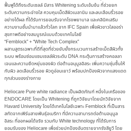
ฟื้นฟูได้ถึงระดับเซลล์ มีสาร Whitening ระดับเข้มข้น ที่ช่วยยก
ระดับความกระจ่างใส ควบคุมเม็ดสีผิวเมลานิน และลบเลือนริ้วรอย
อย่างได้ผล ที่ได้รับการยอมรับจากโรงพยาบาล และคลินิคเสริม
ความงามชั้นนำมาแล้วทั่วโลก จาก IFC Spain เพื่อผิวขาวใสออร่า
สุขภาพดีอย่างสมบูรณ์แบบด้วยเทคโนโลยี
“Fernblock” + “White Tech Complex”
ผสานสูตรเฉพาะที่ดีที่สุดที่ช่วยยับยั้งกระบวนการสร้างเม็ดสีผิวทั้ง
ระบบ พร้อมซ่อมแซมเซลล์ผิวระดับ DNA กระตุ้นการสร้างคอลลา
เจนและความยืดหยุ่นของผิว ต่อต้านอนุมูลอิสระ เพิ่มความชุ่มชื้นให้
กับผิว ลดเลือนริ้วรอย ผิวดูอ่อนเยาว์ พร้อมปกป้องผิวจากแสงแดด
ทุกส่วนของร่างกาย
Heliocare Pure white radiance เป็นผลิตภัณฑ์ หนึ่งในเครือของ
ENDOCARE โดยเป็น Whitening ที่ถูกวิจัยมาโดยนักวิจัยจาก
Havard University โดยได้เทคโนโลยีเฉพาะ Fernblock ที่เป็นสาร
สกัดจากเฟิร์นสายพันธุ์อเมริกา ที่มีความสามารถต่อต้านอนุมูล
อิสระ ที่ออกผลได้จริง รวมกับ White technology ที่ได้รับการ
ยอมรับของ Heliocare เพื่อช่วยปกป้องอันตรายจากรังสียูวี โดย