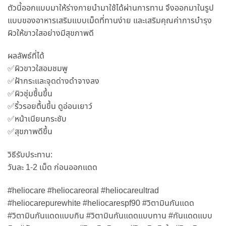
ตัวนี้ออกแบบมาให้ร่างกายนำมาใช้ได้ผ่านการทาน จึงออกมาในรูป
แบบของอาหารเสริมแบบเม็ดที่ทานง่าย และเสริมคุณค่าการบำรุง
ผิวให้ขาวใสอย่างมีสุขภาพดี
ผลลัพธ์ที่ได้
✅ผิวขาวใสอมชมพู
✅ฝ้ากระและจุดด่างดำจางลง
✅ผิวชุ่มชื้นขึ้น
✅ริ้วรอยตื้นขึ้น ดูอ่อนเยาว์
✅หน้าเนียนกระชับ
✅สุขภาพดีขึ้น
วิธีรับประทาน:
วันละ 1-2 เม็ด ก่อนออกแดด
#heliocare #heliocareoral #heliocareultrad
#heliocarepurewhite #heliocarespf90 #วิตามินกันแดด
#วิตามินกันแดดแบบกิน #วิตามินกันแดดแบบทาน #กันแดดแบบ