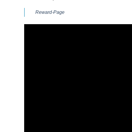
Reward-Page