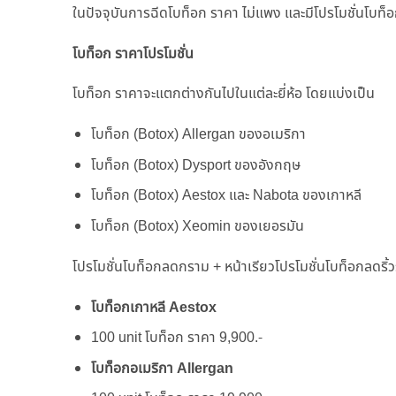
ในปัจจุบันการฉีดโบท็อก ราคา ไม่แพง และมีโปรโมชั่นโบท็อ
โบท็อก ราคาโปรโมชั่น
โบท็อก ราคาจะแตกต่างกันไปในแต่ละยี่ห้อ โดยแบ่งเป็น
โบท็อก (Botox) Allergan ของอเมริกา
โบท็อก (Botox) Dysport ของอังกฤษ
โบท็อก (Botox) Aestox และ Nabota ของเกาหลี
โบท็อก (Botox) Xeomin ของเยอรมัน
โปรโมชั่นโบท็อกลดกราม + หน้าเรียวโปรโมชั่นโบท็อกลดริ้วร
โบท็อกเกาหลี Aestox
100 unit โบท็อก ราคา 9,900.-
โบท็อกอเมริกา Allergan