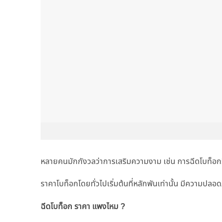
หลายคนมักกังวลว่าการเสริมความงาม เช่น การฉีดโบท็อกริ้
ราคาโบท็อกโดยทั่วไปเริ่มต้นที่หลักพันเท่านั้น มีความปล
ฉีดโบท็อก ราคา แพงไหม ?