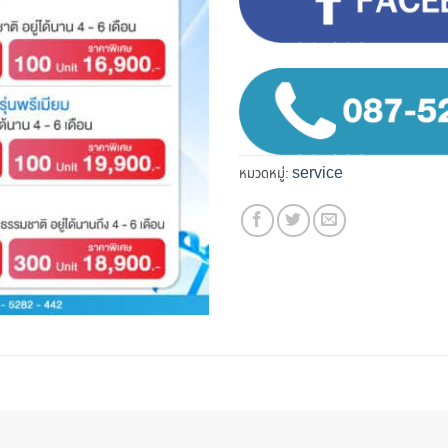
service
หมวดหมู่: