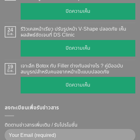
อย่างไร
บน
ปิดความเห็น
?
ฉีด
อัปเดต
Botox
2026
รีวิวเคสหน้าเรียว ปรับรูปหน้า V-Shape ปลอดภัย เห็น
24
กี่
มิ.ย.
ผลลัพธ์ชัดเจนที่ DS Clinic
วิธี
วัน
ตรวจ
บน
ปิดความเห็น
เห็น
สอบ
รีวิว
ผล
ทุก
เคส
?
เจาะลึก Botox กับ Filler ต่างกันอย่างไร ? คู่มือฉบับ
19
ยี่ห้อ
หน้า
มิ.ย.
สมบูรณ์สำหรับคนอยากหน้าเป๊ะแบบปลอดภัย
เจาะ
แบบ
เรียว
ลึก
ละเอียด
บน
ปิดความเห็น
ปรับ
กลไก
ฉีด
เจาะ
รูป
การ
แล้ว
ลึก
หน้า
ทำงาน
หน้า
ลงทะเบียนเพื่อรับข่าวสาร
Botox
V-
ยี่ห้อ
ไม่
กับ
Shape
ไหน
พัง!
Filler
ติดตามข่าวสารเพิ่มเติม / รับโปรโมชั่น
ปลอดภัย
ดี
ต่าง
เห็น
และ
กัน