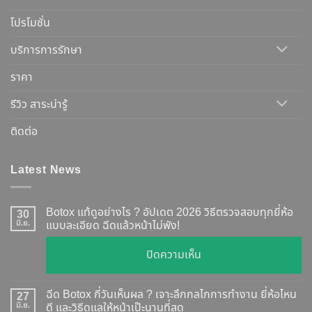
โปรโมชั่น
บริการการรักษา
ราคา
รีวิว สาระน่ารู้
ติดต่อ
Latest News
Botox แท้ดูอย่างไร ? อัปเดต 2026 วิธีตรวจสอบทุกยี่ห้อ
30
มิ.ย.
แบบละเอียด ฉีดแล้วหน้าไม่พัง!
บน
ปิดความเห็น
Botox
แท้
ฉีด Botox กี่วันเห็นผล ? เจาะลึกกลไกการทำงาน ยี่ห้อไหน
27
ดู
มิ.ย.
ดี และวิธีดูแลให้หน้าเป๊ะนานที่สุด