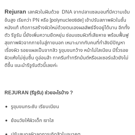
Rejuran
เสกผิวในฝันด้วย DNA จากปลาแซลมอนที่มีความเข้ม
ข้นสูง เรียกว่า PN หรือ [polynucleotide] เข้าปรับสภาพผิวในชั้น
หนังแท้ เกิดการสร้างผิวใหม่ด้วยตนเองผลลัพธ์จึงอยู่ได้นาน อีกทั้ง
ตัว รีจูรัน นี้ยังเพิ่มความยืดหยุ่น ซ่อมแซมผิวที่เสียหาย พร้อมฟื้นฟู
สุขภาพผิวจากภายในสู่ภายนอก เหมาะมากกับคนที่กำลังมีปัญหา
เรื่องผิว รอยแผลเป็นจากสิว รูขุมขนกว้าง หน้าไม่ใสเนียน มีริ้วรอย
ผิวแห้งไม่ชุ่มชื้น ดูอ่อนล้า ทาครีมทำทรีทม้นต์หรือเลเซอร์แล้วยังไม่
ดีขึ้น แนะนำรีจูรันตัวนี้เลยค่ะ
REJURAN (รีจูรัน) ช่วยอะไรบ้าง ?
รูขุมขนกระชับ เรียบเนียน
ย้อนวัยให้ผิวเด็ก เงาใส
ปรับสมดุลผิวลดการเกิดสิวในอนาคต