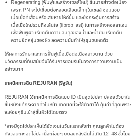
Regenerating (ฟื้นฟูและสร้างเซลล์ใหม่) ขึ้นมาอย่างต่อเนื่อง
เพราะ PN จะไปเชื่อมต่อหลอดเลือดเล็กๆในเซลล์ ซ่อมแซม
เนื้อเยื่อที่เสื่อมหรือเสียหายให้ดีขึ้น และยังกระตุ้นการสร้าง
เนื้อเยื่อใหม่รวมถึงเส้นใย (fibrob last) ในการสร้างคอลลาเจน
เพื่อฟื้นฟูผิว เรียกคืนความสมดุลของน้ำและน้ำมัน เรียกคืน
ความยืดหยุ่นของผิว ลดความมันทำให้รูขุมขนหดตัว
ให้ผลการรักษาและการฟื้นฟูเนื้อเยื่อต่อเนื่องยาวนาน ด้วย
นวัตกรรมที่ทันสมัยจึงได้รับการยอมรับในวงการความงามเป็น
อย่างมาก
เทคนิคการฉีด REJURAN (รีจูรัน)
REJURAN ใช้เทคนิคการฉีดแบบ ID เป็นจุดไข่ปลา ปล่อยตัวยาใน
ชั้นหนังแท้กระจายทั่วใบหน้า เทคนิคนี้จะใช้ตัวยาได้ คุ้มค่าที่สุดเพราะ
จะค่อยๆซึมเข้าสู่ชั้นผิวได้โดยตรง
*อาจมีจุดไข่ปลาเห็นได้ชัดเจนในวันแรกหลังทำ คุณลูกค้าไม่ต้อง
กังวลนะคะ จุดไข่ปลานี้จะค่อยๆ ยุบลงหลังฉีดไม่เกิน 12- 48 ชั่วโมง