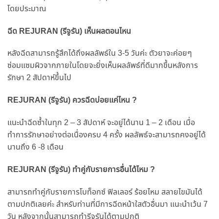
โดยประมาณ
ฉีด REJURAN (รีจูรัน) เห็นผลตอนไหน
หลังฉีดสามารถรู้สึกได้ถึงผลลัพธ์ใน 3-5 วันค่ะ ตัวยาจะค่อยๆ
ซ่อมแซมผิวจากภายในโดยจะยิ่งเห็นผลลัพธ์ที่ดีมากขึ้นหลังการ
รักษา 2 สัปดาห์ขึ้นไป
REJURAN (รีจูรัน) ควรฉีดบ่อยแค่ไหน ?
แนะนำฉีดซ้ำในทุก 2 – 3 สัปดาห์ จะอยู่ได้นาน 1 – 2 เดือน เมื่อ
ทำการรักษาอย่างต่อเนื่องครบ 4 ครั้ง ผลลัพธ์จะสามารถคงอยู่ได้
นานถึง 6 -8 เดือน
REJURAN (รีจูรัน) ทำคู่กับรายการอื่นได้ไหม ?
สามารถทำคู่กับรายการโบท็อกซ์ ฟิลเลอร์ ร้อยไหม สลายไขมันได้
ตามปกติเลยค่ะ สำหรับท่านที่มีการฉีดหน้าใสตัวอื่นมา แนะนำเว้น 7
วัน หลังจากนั้นสามารถทำรีจูรันได้ตามปกติ