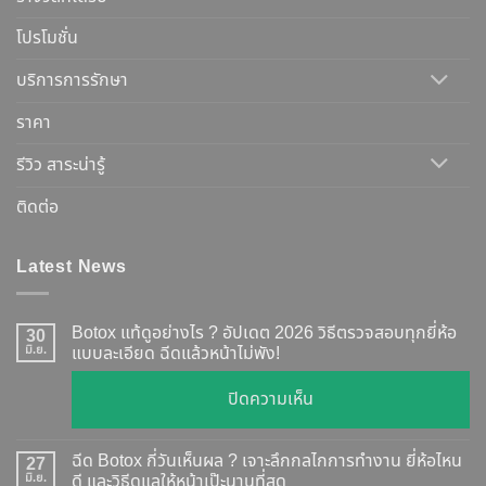
โปรโมชั่น
บริการการรักษา
ราคา
รีวิว สาระน่ารู้
ติดต่อ
Latest News
Botox แท้ดูอย่างไร ? อัปเดต 2026 วิธีตรวจสอบทุกยี่ห้อ
30
มิ.ย.
แบบละเอียด ฉีดแล้วหน้าไม่พัง!
บน
ปิดความเห็น
Botox
แท้
ฉีด Botox กี่วันเห็นผล ? เจาะลึกกลไกการทำงาน ยี่ห้อไหน
27
ดู
มิ.ย.
ดี และวิธีดูแลให้หน้าเป๊ะนานที่สุด