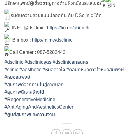
ปรึกษาแพทย์ผู้เชี่ยวชาญทางด้านผิวหนังและเลเซอร์
เริ่มต้นความสวยแบบปลอดภัย กับ DSclinic ได้ที่
LINE : @dsclinic :
https://lin.ee/o6nnlfh
FB inbox :
http://m.me/dsclinic
Call Center : 087-5282442
#dsclinic
#dsclinicอุดร
#dsclinicสกลนคร
#clinic
#aesthetic
#หมอดาวใจ
#คลินิกหมอดาวใจหมอสมพงษ์
#หมอสมพงษ์
#สุขภาพดีจากภายในสู่ภายนอก
#สุขภาพดีเราสร้างได้
#RegenerativeMedicine
#AntiAgingAndAestheticsCenter
#ศูนย์สุขภาพและความงาม