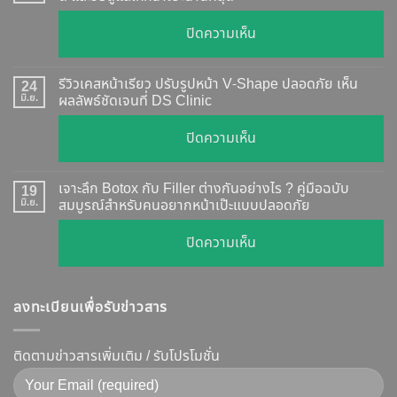
อย่างไร
บน
ปิดความเห็น
?
ฉีด
อัปเดต
Botox
2026
รีวิวเคสหน้าเรียว ปรับรูปหน้า V-Shape ปลอดภัย เห็น
24
กี่
มิ.ย.
ผลลัพธ์ชัดเจนที่ DS Clinic
วิธี
วัน
ตรวจ
บน
ปิดความเห็น
เห็น
สอบ
รีวิว
ผล
ทุก
เคส
?
เจาะลึก Botox กับ Filler ต่างกันอย่างไร ? คู่มือฉบับ
19
ยี่ห้อ
หน้า
มิ.ย.
สมบูรณ์สำหรับคนอยากหน้าเป๊ะแบบปลอดภัย
เจาะ
แบบ
เรียว
ลึก
ละเอียด
บน
ปิดความเห็น
ปรับ
กลไก
ฉีด
เจาะ
รูป
การ
แล้ว
ลึก
หน้า
ทำงาน
หน้า
ลงทะเบียนเพื่อรับข่าวสาร
Botox
V-
ยี่ห้อ
ไม่
กับ
Shape
ไหน
พัง!
Filler
ติดตามข่าวสารเพิ่มเติม / รับโปรโมชั่น
ปลอดภัย
ดี
ต่าง
เห็น
และ