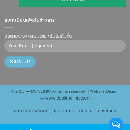
ปรับ
กลไก
ฉีด
เจาะ
รูป
การ
แล้ว
ลึก
หน้า
ทำงาน
หน้า
ลงทะเบียนเพื่อรับข่าวสาร
Botox
V-
ยี่ห้อ
ไม่
กับ
Shape
ไหน
พัง!
Filler
ติดตามข่าวสารเพิ่มเติม / รับโปรโมชั่น
ปลอดภัย
ดี
ต่าง
เห็น
และ
กัน
ผลลัพธ์
วิธี
อย่างไร
ชัดเจน
ดูแล
?
ที่
ให้
คู่มือ
DS
หน้า
ฉบับ
Clinic
เป๊ะ
สมบูรณ์
นาน
© 2019 — DS CLINIC All rights reserved. | Website Design
สำหรับ
ที่สุด
www.dsskinclinic.com
by
คน
อยาก
นโยบายการใช้คุกกี้
นโยบายความเป็นส่วนตัวของข้อมูล
,
หน้า
เป๊ะ
แบบ