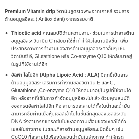
Premium Vitamin drip
วิตามินสูตรเฉพาะ จากเกาหลี รวมสาร
ต้านอนุมูลอิสระ ( Antioxidant) จากธรรมชาติ ,
Thioctic acid
คุณสมบัติด้านความงาม- ช่วยในการนำสารต้าน
อนุมูลอิสระ วิตามิน C กลับมาใช้ซ้ำทำให้ผิวใสนานยิ่งขึ้น- เพิ่ม
ประสิทธิภาพการทำงานของสารต้านอนุมูลอิสระตัวอื่นๆ เช่น
วิตามินซี อี, Glutathione หรือ Co-enzyme Q10 ให้กลับมาอยู่
ในรูปที่ใช้งานได้อีก
อัลฟา ไลโปอิก (Alpha Lipoic Acid ; ALA)
มีฤทธิ์เป็นสาร
ต้านอนุมูลอิสระ เสริมการทำงานของวิตามิน E และ C,
Glutathione ,Co-enzyme Q10 ให้กลับมาอยู่ในรูปที่ใช้งานได้
อีก หลังจากที่ใช้ในการกำจัดอนุมูลอิสระไปแล้ว ด้วยคุณสมบัติ
ของกรดอัลฟาไลโปอิก คือ สามารถละลายได้ทั้งในน้ำและน้ำมัน
สามารถซึมผ่านเยื่อหุ้มเซลล์เข้าไปในชั้นลึกสุดของเซลล์ระดับ
DNA จึงสามารถแทรกซึมไปชะลอความเสื่อมของเซลล์ได้ทั่ว
เซลล์ในร่างกาย ในขณะที่สารต้านอนุมูลอิสระชนิดอื่นๆ เช่น
CoQ10 ที่ละลายได้เพียงในส่วนน้ำมันในร่างกาย ทำให้กรด