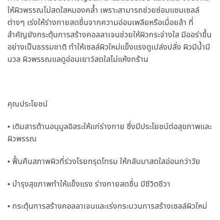
ให้ผิวพรรณไม่สดใสหมองคล้ำ เพราะสามารถช่วยซ่อมแซมเซลล์
ต่างๆ เร่งให้ร่างกายสดชื่นจากความอ่อนเพลียหรือเมื่อยล้า ที่
สำคัญยังกระตุ้นการสร้างคอลลาเจนช่วยให้ผิวกระจ่างใส มีออร่าขึ้น
อย่างเป็นธรรมชาติ ทำให้เซลล์ผิวใหม่แข็งแรงดูเปล่งปลั่ง ผิวมีน้ำมี
นวล ผิวพรรณแลดูอ่อนเยาว์สดใสไม่แห้งกร้าน
คุณประโยชน์
• เติมสารต้านอนุมูลอิสระให้แก่ร่างกาย ซึ่งมีประโยชน์ต่อสุขภาพและ
ผิวพรรณ
• ฟื้นคืนสภาพผิวที่ร่วงโรยทรุดโทรม ให้กลับมาสดใสอ่อนกว่าวัย
• บำรุงสุขภาพทำให้แข็งแรง ร่างกายสดชื่น มีชีวิตชีวา
• กระตุ้นการสร้างคอลลาเจนและเร่งกระบวนการสร้างเซลล์ผิวใหม่