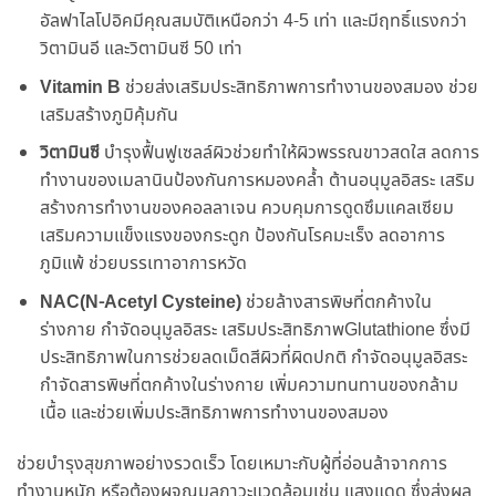
อัลฟาไลโปอิคมีคุณสมบัติเหนือกว่า 4-5 เท่า และมีฤทธิ์แรงกว่า
วิตามินอี และวิตามินซี 50 เท่า
Vitamin B
ช่วยส่งเสริมประสิทธิภาพการทำงานของสมอง ช่วย
เสริมสร้างภูมิคุ้มกัน
วิตามินซี
บำรุงฟื้นฟูเซลล์ผิวช่วยทำให้ผิวพรรณขาวสดใส ลดการ
ทำงานของเมลานินป้องกันการหมองคล้ำ ต้านอนุมูลอิสระ เสริม
สร้างการทำงานของคอลลาเจน ควบคุมการดูดซึมแคลเซียม
เสริมความแข็งแรงของกระดูก ป้องกันโรคมะเร็ง ลดอาการ
ภูมิแพ้ ช่วยบรรเทาอาการหวัด
NAC(N-Acetyl Cysteine)
ช่วยล้างสารพิษที่ตกค้างใน
ร่างกาย กำจัดอนุมูลอิสระ เสริมประสิทธิภาพGlutathione ซึ่งมี
ประสิทธิภาพในการช่วยลดเม็ดสีผิวที่ผิดปกติ กำจัดอนุมูลอิสระ
กำจัดสารพิษที่ตกค้างในร่างกาย เพิ่มความทนทานของกล้าม
เนื้อ และช่วยเพิ่มประสิทธิภาพการทำงานของสมอง
ช่วยบำรุงสุขภาพอย่างรวดเร็ว โดยเหมาะกับผู้ที่อ่อนล้าจากการ
ทำงานหนัก หรือต้องผจญมลภาวะแวดล้อมเช่น แสงแดด ซึ่งส่งผล