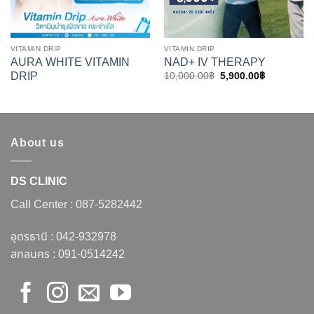
VITAMIN DRIP
VITAMIN DRIP
AURA WHITE VITAMIN
NAD+ IV THERAPY
DRIP
Original
Current
10,000.00
฿
5,900.00
฿
price
price
was:
is:
10,000.00฿.
5,900.00฿.
About us
DS CLINIC
Call Center :
087-5282442
อุดรธานี :
042-932978
สกลนคร :
091-0514242