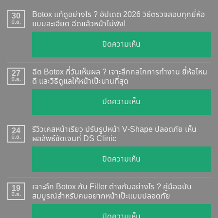
Botox แท้ดูอย่างไร ? อัปเดต 2026 วิธีตรวจสอบทุกยี่ห้อ
30
มิ.ย.
แบบละเอียด ฉีดแล้วหน้าไม่พัง!
บน
ปิดความเห็น
Botox
แท้
ฉีด Botox กี่วันเห็นผล ? เจาะลึกกลไกการทำงาน ยี่ห้อไหน
27
ดู
มิ.ย.
ดี และวิธีดูแลให้หน้าเป๊ะนานที่สุด
อย่างไร
บน
ปิดความเห็น
?
ฉีด
อัปเดต
Botox
2026
รีวิวเคสหน้าเรียว ปรับรูปหน้า V-Shape ปลอดภัย เห็น
24
กี่
มิ.ย.
ผลลัพธ์ชัดเจนที่ DS Clinic
วิธี
วัน
ตรวจ
บน
ปิดความเห็น
เห็น
สอบ
รีวิว
ผล
ทุก
เคส
?
เจาะลึก Botox กับ Filler ต่างกันอย่างไร ? คู่มือฉบับ
19
ยี่ห้อ
หน้า
มิ.ย.
สมบูรณ์สำหรับคนอยากหน้าเป๊ะแบบปลอดภัย
เจาะ
แบบ
เรียว
ลึก
ละเอียด
บน
ปิดความเห็น