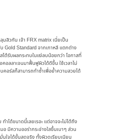
ลุมสิวกัน เจ้า FRX matrix เนี่ยเป็น
ดับ Gold Standard จากเกาหลี แตกต่าง
สได้รับผลกระทบในแง่ลบน้อยกว่า โอกาสที่
คอลลาเจนมาฟื้นฟูผิวได้ดีขึ้น ใช้เวลาไม่
จบคอร์สก็สามารถทำซ้ำเพื่อย้ำความสวยได้
ย ทำได้ขนาดนี้เลยเรอะ แต่อาจจะไม่ได้ถึง
เสมอ มีความออร่ากระจ่างใสขึ้นเบาๆ ส่วน
จได้ขั้นสุดจริง ทั้งผิวดูเรียบเนียน