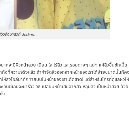
รีวิวรักษาสิวที่ dsclinic
งอยากจะมีผิวหน้าสวย เนียน ใส ไร้สิว และรอยต่างๆ แน่ๆ แค่สิวขึ้นซักเม็
้าทั้งที่ความจริงแล้ว ถ้ากำจัดสิวออกจากหน้าของเราได้ง่ายขนาดนั้นก็คง
อย่าให้สิวโผล่มาทักทายบนใบหน้าของเราเด็ดขาด! แต่สำหรับใครที่ดูแลผิวให
 วันนี้เลยจะมารีวิว วิธี เปลี่ยนหน้าเสียจากสิว-หลุมสิว เป็นหน้าสวย ด้ว
งไง