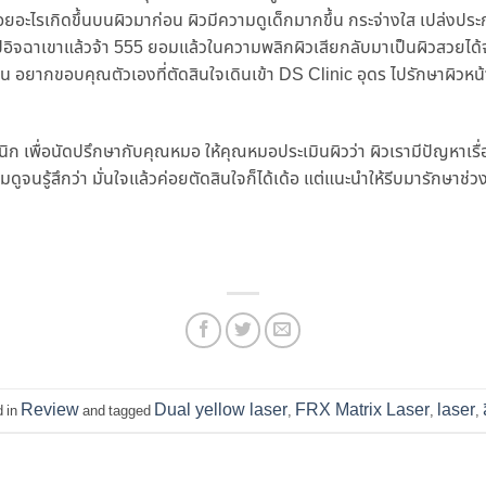
อยอะไรเกิดขึ้นบนผิวมาก่อน ผิวมีความดูเด็กมากขึ้น กระจ่างใส เปล่งประก
งไปอิจฉาเขาแล้วจ้า 555 ยอมแล้วในความพลิกผิวเสียกลับมาเป็นผิวสวยได้จ
นซ้ำซ้อน อยากขอบคุณตัวเองที่ตัดสินใจเดินเข้า DS Clinic อุดร ไปรักษาผ
ลินิก เพื่อนัดปรึกษากับคุณหมอ ให้คุณหมอประเมินผิวว่า ผิวเรามีปัญหาเ
ูจนรู้สึกว่า มั่นใจแล้วค่อยตัดสินใจก็ได้เด้อ แต่แนะนำให้รีบมารักษาช่วง
Review
Dual yellow laser
FRX Matrix Laser
laser
d in
and tagged
,
,
,