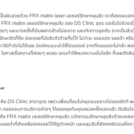
สียเป็นผิวสวยด้วย FRX matrix laser เลเซอร์รักษาหลุมสิว เราต้องขอบอกเล
ธี FRX matrix เลเซอร์รักษาหลุมสิว ของ DS Clinic อุดร ขอเริ่มไปช่ว
่อยๆ และบางครั้งก็ดันพลาดล้างไม่สะอาด และเกิดการอุดตัน จากเป็นสิวน้อ
ะรักษาสิวก็คือ ร่องรอยที่นังสิวตัวร้ายทิ้งไว้! ไม่ว่าจะ รอยแดง รอยดำ 
าวิธีกำจัดไม่ได้เลย มีแต่คนแนะนำให้ไปเลเซอร์ จากที่ตอนแรกไม่กล้า พอ
ตา โอกาสเรื่องงานก็ค่อยๆ ลดลง แถมทำให้หมดความมั่นใจอีก ก็เลยตัดสินใ
ser
วก็คือ DS Clinic สาขาอุดร เพราะเพื่อนก็ชมไม่หยุดจนอยากไปลองซักที พอ
ิก ตลอดจนการบริการต่างๆ ได้ลองคุยกับคุณหมอครั้งแรกแล้ว ตัดสินใจได้ท
ก็คือ FRX matrix เลเซอร์รักษาหลุมสิว นวัตกรรมรักษาหลุมสิวด้วยเลเซอร์ที
ดำที่ยังเหลือร่องรอยไว้ให้ดูต่างหน้า และหลุมสิวที่ยังคงชัดเจนยิ่งกว