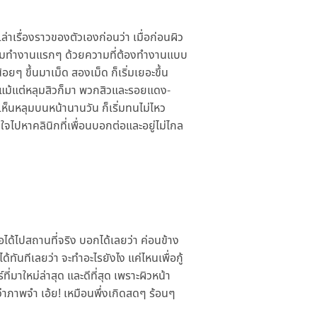
่าเรื่องราวของตัวเองก่อนว่า เมื่อก่อนผิว
งเริ่มทำงานแรกๆ ด้วยความที่ต้องทำงานแบบ
ยๆ ขึ้นมาเม็ด สองเม็ด ก็เริ่มเยอะขึ้น
หรือแม้แต่หลุมสิวก็มา พวกสิวและรอยแดง-
เห็นหลุมบนหน้านานวัน ก็เริ่มทนไม่ไหว
จไปหาคลินิกที่เพื่อนบอกต่อและอยู่ไม่ไกล
ได้ไปสถานที่จริง บอกได้เลยว่า ค่อนข้าง
ันทีเลยว่า จะทำอะไรยังไง แค่ไหนเพื่อกู้
่มาใหม่ล่าสุด และดีที่สุด เพราะผิวหน้า
่าภาพจำ เอ้ย! เหมือนพึ่งเกิดสดๆ ร้อนๆ