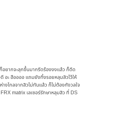
ด ก็อยากจะลุกขึ้นมากรีดร้องงงแล้ว ก็ดีด
ดี อะ ฮืออออ แถมยังทิ้งรอยหลุมสิวไว้ให้
้ห่างไกลจากสิวไม่ทันแล้ว ก็ไม่ต้องกังวลใจ
ย FRX matrix เลเซอร์รักษาหลุมสิว ที่ DS