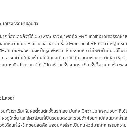
เลเซอร์รักษาหลุมสิว
สาระมากที่สุดเลยก็ว่าได้ 55 เพราะเราจะมาพูดถึง FRX matrix เลเซอร์รักษาห
าผสมผสานแบบ Fractional ผ่านเครื่อง Fractional RF ที่มีมาตรฐานระ
F ลักษณะพลังงานจะเป็นรูปพีระมิด ตั้งกระทบผิว ทำให้ผิวด้านบนมีโอกา
ลวงเข้าไปในผิวชั้นในได้ลึกและดีกว่าวิธีเดิม แถมช่วยกระตุ้นผิว ให้สร้าง
และห่างกันประมาณ 4-6 สัปดาห์ต่อครั้ง จนครบ 5 ครั้งก็จะจบคอร์ส พอ
x Laser
่วนตัวเราเริ่มเห็นผลตั้งแต่ครั้งแรกเลย มันก็จะมีความตกใจหน่อยๆ ที่เฮ้
ยน ผิวดูใสขึ้น และสีผิวส่วนที่เป็นรอยแดงและรอยดำค่อยๆ เปลี่ยนมาสม่ำ
เดือนที่ 2-3 ที่ชอบสุดคือ พอจบคอร์สดูเป็นคนผิวดีมากกก เสริมความมั่นใ