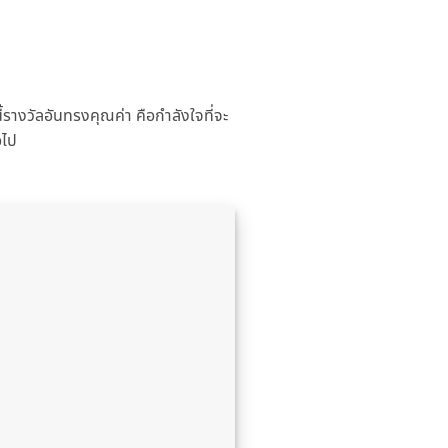
รางวัลอันทรงคุณค่า คือกําลังใจที่จะ
อไป