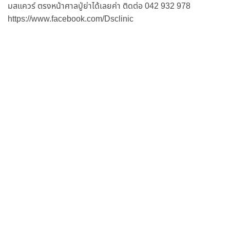
มสแควร์ ตรงหน้าศาลปู่ย่าได้เลยค่า ติดต่อ 042 932 978
https://www.facebook.com/Dsclinic