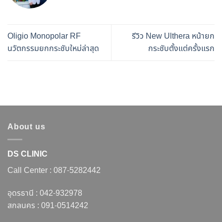
Oligio Monopolar RF
รีวิว New Ulthera หน้ายก
นวัตกรรมยกกระชับใหม่ล่าสุด
กระชับตั้งแต่ครั้งแรก
About us
DS CLINIC
Call Center :
087-5282442
อุดรธานี :
042-932978
สกลนคร :
091-0514242