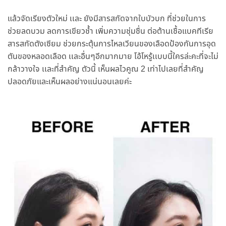
แล้วจัดเรียงตัวใหม่ เเละ ยังมีสารสกัดจากใบบัวบก ที่ช่วยในการ
ช่วยลดบวม ลดการเขียวช้ำ เพิ่มความชุ่มชื่น ต่อต้านเชื้อแบคทีเรีย
สารสกัดตังเซียม ช่วยกระตุ้นการไหลเวียนของเลือดป้องกันการอุด
ตันของหลอดเลือด เเละอื่นๆอีกมากมาย โอ้โหรู้เเบบนี้ใครล่ะคะที่จะไม่
กล้าวางใจ เเละที่สำคัญ ตัวนี้ เห็นผลไวคูณ 2 เท่าไปเลยที่สำคัญ
ปลอดภัยและเห็นผลอย่างแน่นอนเลยค่ะ