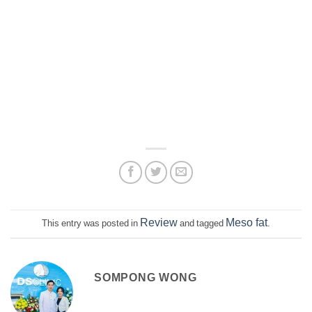
Review
Meso fat
This entry was posted in
and tagged
.
SOMPONG WONG