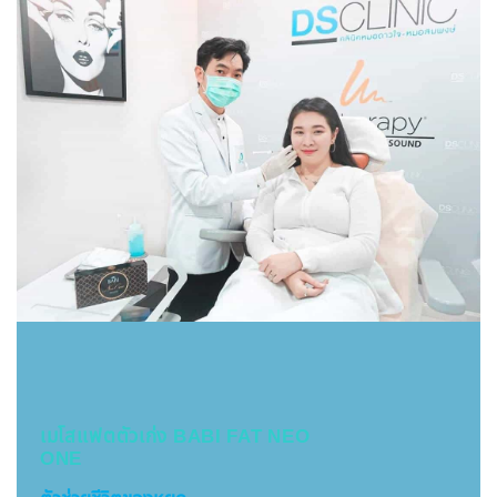
เมโสเเฟตตัวเก่ง BABI FAT NEO
ONE