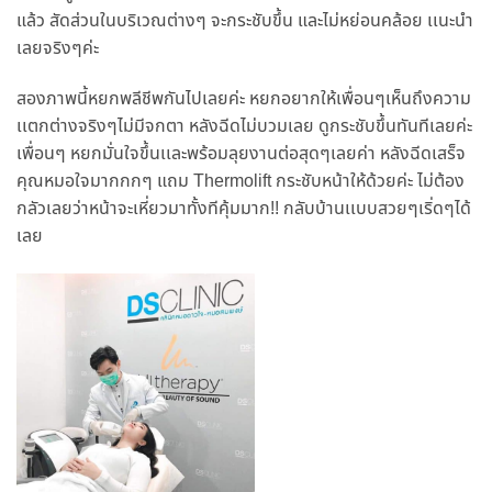
แล้ว สัดส่วนในบริเวณต่างๆ จะกระชับขึ้น และไม่หย่อนคล้อย เเนะนำ
เลยจริงๆค่ะ
สองภาพนี้หยกพลีชีพกันไปเลยค่ะ หยกอยากให้เพื่อนๆเห็นถึงความ
เเตกต่างจริงๆไม่มีจกตา หลังฉีดไม่บวมเลย ดูกระชับขึ้นทันทีเลยค่ะ
เพื่อนๆ หยกมั่นใจขึ้นเเละพร้อมลุยงานต่อสุดๆเลยค่า หลังฉีดเสร็จ
คุณหมอใจมากกกๆ แถม Thermolift กระชับหน้าให้ด้วยค่ะ ไม่ต้อง
กลัวเลยว่าหน้าจะเหี่ยวมาทั้งทีคุ้มมาก!! กลับบ้านเเบบสวยๆเริ่ดๆได้
เลย