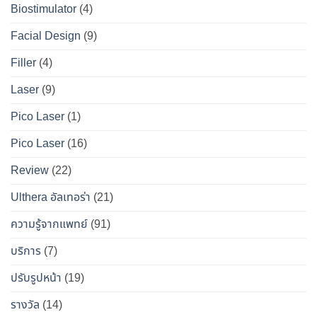
เจาะ
คู่มือ
Biostimulator
(4)
DS
หน้า
ลึก
ฉบับ
Clinic
เป๊ะ
Facial Design
(9)
ข้อ
สมบูรณ์
นาน
เท็จ
สำหรับ
Filler
(4)
ที่สุด
จริง
คน
Laser
(9)
ทางการ
อยาก
แพทย์
หน้า
Pico Laser
(1)
ผล
เป๊ะ
Pico Laser
(16)
ข้าง
แบบ
เคียง
ปลอดภัย
Review
(22)
และ
วิธี
Ulthera อัลเทอร่า
(21)
เอา
ความรู้จากแพทย์
(91)
ตัว
รอด
บริการ
(7)
จาก
ปรับรูปหน้า
(19)
“โบ
ท็
รางวัล
(14)