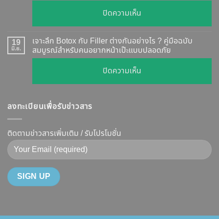
วัน
ตรวจ
บน
ปิดความเห็น
เห็น
สอบ
รีวิว
ผล
ทุก
เคส
?
เจาะลึก Botox กับ Filler ต่างกันอย่างไร ? คู่มือฉบับ
19
ยี่ห้อ
หน้า
มิ.ย.
สมบูรณ์สำหรับคนอยากหน้าเป๊ะแบบปลอดภัย
เจาะ
แบบ
เรียว
ลึก
ละเอียด
บน
ปิดความเห็น
ปรับ
กลไก
ฉีด
เจาะ
รูป
การ
แล้ว
ลึก
หน้า
ทำงาน
หน้า
ลงทะเบียนเพื่อรับข่าวสาร
Botox
V-
ยี่ห้อ
ไม่
กับ
Shape
ไหน
พัง!
Filler
ติดตามข่าวสารเพิ่มเติม / รับโปรโมชั่น
ปลอดภัย
ดี
ต่าง
เห็น
และ
กัน
ผลลัพธ์
วิธี
อย่างไร
ชัดเจน
ดูแล
?
ที่
ให้
คู่มือ
DS
หน้า
ฉบับ
Clinic
เป๊ะ
สมบูรณ์