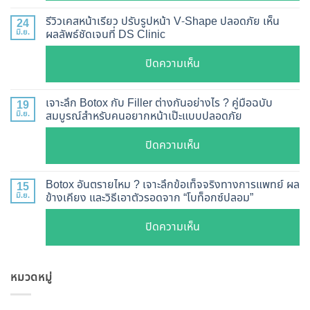
อัปเดต
Botox
2026
รีวิวเคสหน้าเรียว ปรับรูปหน้า V-Shape ปลอดภัย เห็น
24
กี่
มิ.ย.
ผลลัพธ์ชัดเจนที่ DS Clinic
วิธี
วัน
ตรวจ
บน
ปิดความเห็น
เห็น
สอบ
รีวิว
ผล
ทุก
เคส
?
เจาะลึก Botox กับ Filler ต่างกันอย่างไร ? คู่มือฉบับ
19
ยี่ห้อ
หน้า
มิ.ย.
สมบูรณ์สำหรับคนอยากหน้าเป๊ะแบบปลอดภัย
เจาะ
แบบ
เรียว
ลึก
ละเอียด
บน
ปิดความเห็น
ปรับ
กลไก
ฉีด
เจาะ
รูป
การ
แล้ว
ลึก
หน้า
Botox อันตรายไหม ? เจาะลึกข้อเท็จจริงทางการแพทย์ ผล
15
ทำงาน
หน้า
Botox
มิ.ย.
ข้างเคียง และวิธีเอาตัวรอดจาก “โบท็อกซ์ปลอม”
V-
ยี่ห้อ
ไม่
กับ
Shape
ไหน
บน
ปิดความเห็น
พัง!
Filler
ปลอดภัย
ดี
Botox
ต่าง
เห็น
และ
อันตราย
กัน
ผลลัพธ์
วิธี
หมวดหมู่
ไหม
อย่างไร
ชัดเจน
ดูแล
?
?
ที่
ให้