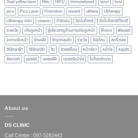
Dual yellow laser
filler
HIFU
immuneboost
laser
liver
pico
Pico Laser
Promotion
reward
ulthera
Ultherapy
Ultherapy ราคา
vitamin
กำจัดขน
ฉีดโบท็อกซ์
ฉีดโบท็อกซ์ที่ไหนดี
ชะลอวัย
ปรับรูปหน้า
ผู้เชี่ยวชาญด้านการปรับรูปหน้า
ฝ้าแดด
ฟิลเลอร์
ยกกระชับหน้า
รักษาฝ้า
รักษาหลุมสิว
รางวัล
ร้อยไหม
ลดริ้วรอย
วิธีรักษาฝ้า
วิธีรักษาสิว
สิว
สิวฮอร์โมน
หน้าเรียว
หน้าใส
หลุมสิว
อัลเทอร่า
เลเซอร์
เลเซอร์ฝ้า
เลเซอร์หน้าใส
โบท็อกซ์กราม
About us
DS CLINIC
Call Center :
087-5282442