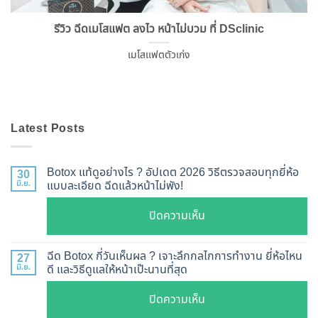
รีวิว ฉีดเมโสแฟต ลงไว หน้าไม่บวม ที่ DSclinic
เมโสเเฟตตัวเก่ง
Latest Posts
Botox แท้ดูอย่างไร ? อัปเดต 2026 วิธีตรวจสอบทุกยี่ห้อ
30
มิ.ย.
แบบละเอียด ฉีดแล้วหน้าไม่พัง!
บน
ปิดความเห็น
Botox
แท้
ฉีด Botox กี่วันเห็นผล ? เจาะลึกกลไกการทำงาน ยี่ห้อไหน
27
ดู
มิ.ย.
ดี และวิธีดูแลให้หน้าเป๊ะนานที่สุด
อย่างไร
บน
ปิดความเห็น
?
ฉีด