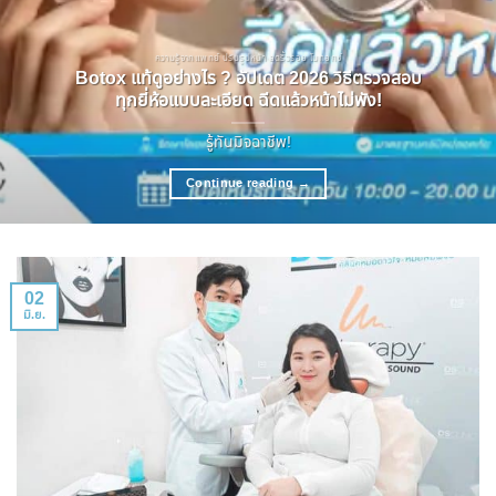
ความรู้จากแพทย์ ปรับรูปหน้า ลดริ้วรอย โบทอกซ์
Botox แท้ดูอย่างไร ? อัปเดต 2026 วิธีตรวจสอบ
ทุกยี่ห้อแบบละเอียด ฉีดแล้วหน้าไม่พัง!
รู้ทันมิจฉาชีพ!
Continue reading
→
02
มิ.ย.