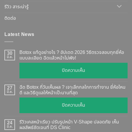
รีวิว สาระน่ารู้
ติดต่อ
Latest News
Botox แท้ดูอย่างไร ? อัปเดต 2026 วิธีตรวจสอบทุกยี่ห้อ
30
มิ.ย.
แบบละเอียด ฉีดแล้วหน้าไม่พัง!
บน
ปิดความเห็น
Botox
แท้
ฉีด Botox กี่วันเห็นผล ? เจาะลึกกลไกการทำงาน ยี่ห้อไหน
27
ดู
มิ.ย.
ดี และวิธีดูแลให้หน้าเป๊ะนานที่สุด
อย่างไร
บน
ปิดความเห็น
?
ฉีด
อัปเดต
Botox
2026
รีวิวเคสหน้าเรียว ปรับรูปหน้า V-Shape ปลอดภัย เห็น
24
กี่
มิ.ย.
ผลลัพธ์ชัดเจนที่ DS Clinic
วิธี