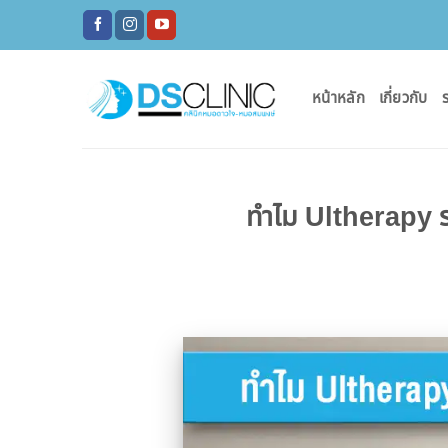
ข้าม
ไป
ยัง
เนื้อหา
หน้าหลัก
เกี่ยวกับ
ร
ทำไม Ultherapy รา