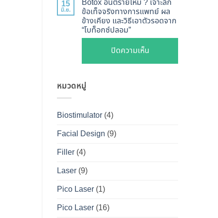
ไหน
Botox อันตรายไหม ? เจาะลึก
15
Shape
Botox
มิ.ย.
ข้อเท็จจริงทางการแพทย์ ผล
ดี
ปลอดภัย
ข้างเคียง และวิธีเอาตัวรอดจาก
กับ
และ
“โบท็อกซ์ปลอม”
เห็น
Filler
วิธี
ผลลัพธ์
ต่าง
บน
ปิดความเห็น
ดูแล
ชัดเจน
กัน
Botox
ให้
ที่
อย่างไร
อันตราย
หน้า
DS
?
หมวดหมู่
ไหม
เป๊ะ
Clinic
คู่มือ
?
นาน
ฉบับ
เจาะ
ที่สุด
Biostimulator
(4)
สมบูรณ์
ลึก
สำหรับ
Facial Design
(9)
ข้อ
คน
เท็จ
Filler
(4)
อยาก
จริง
หน้า
Laser
(9)
ทางการ
เป๊ะ
แพทย์
Pico Laser
(1)
แบบ
ผล
ปลอดภัย
Pico Laser
(16)
ข้าง