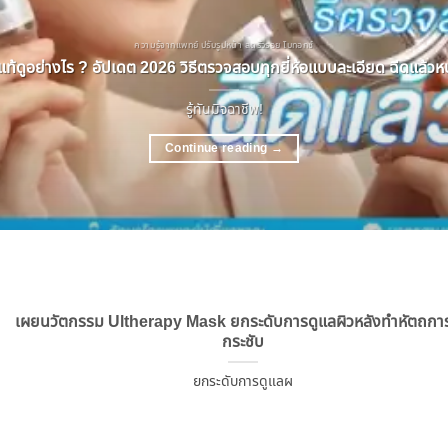
ความรู้จากแพทย์ ปรับรูปหน้า ลดริ้วรอย โบทอกซ์
ท้ดูอย่างไร ? อัปเดต 2026 วิธีตรวจสอบทุกยี่ห้อแบบละเอียด ฉีดแล้วหน้
รู้ทันมิจฉาชีพ!
Continue reading
→
เผยนวัตกรรม Ultherapy Mask ยกระดับการดูแลผิวหลังทำหัตถก
กระชับ
ยกระดับการดูแลผ