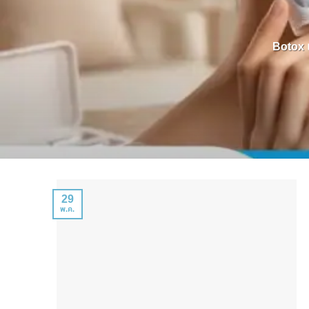
Botox แ
29
พ.ค.