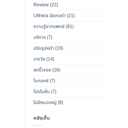
เคียง
Review
(22)
และ
วิธี
Ulthera อัลเทอร่า
(21)
เอา
ความรู้จากแพทย์
(91)
ตัว
รอด
บริการ
(7)
จาก
ปรับรูปหน้า
(19)
“โบ
ท็
รางวัล
(14)
อกซ์
ลดริ้วรอย
(16)
ปลอม”
โบทอกซ์
(7)
โปรโมชั่น
(7)
ไม่มีหมวดหมู่
(8)
คลังเก็บ