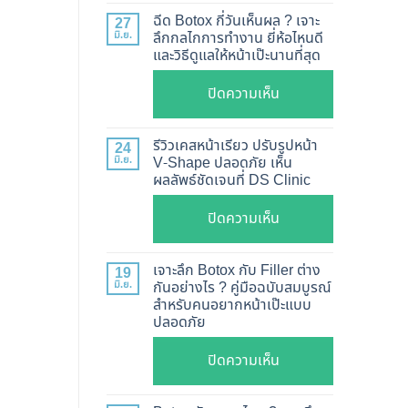
แท้
ฉีด Botox กี่วันเห็นผล ? เจาะ
27
ดู
มิ.ย.
ลึกกลไกการทำงาน ยี่ห้อไหนดี
และวิธีดูแลให้หน้าเป๊ะนานที่สุด
อย่างไร
?
บน
ปิดความเห็น
อัปเดต
ฉีด
2026
Botox
รีวิวเคสหน้าเรียว ปรับรูปหน้า
24
วิธี
กี่
มิ.ย.
V-Shape ปลอดภัย เห็น
ตรวจ
ผลลัพธ์ชัดเจนที่ DS Clinic
วัน
สอบ
เห็น
บน
ปิดความเห็น
ทุก
ผล
รีวิว
ยี่ห้อ
?
เคส
แบบ
เจาะลึก Botox กับ Filler ต่าง
19
เจาะ
หน้า
ละเอียด
มิ.ย.
กันอย่างไร ? คู่มือฉบับสมบูรณ์
ลึก
สำหรับคนอยากหน้าเป๊ะแบบ
เรียว
ฉีด
กลไก
ปลอดภัย
ปรับ
แล้ว
การ
รูป
หน้า
บน
ปิดความเห็น
ทำงาน
หน้า
ไม่
เจาะ
ยี่ห้อ
V-
พัง!
ลึก