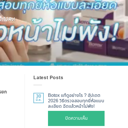
าไม่พัง!
Latest Posts
ารยก
Botox แท้ดูอย่างไร ? อัปเดต
30
มิ.ย.
2026 วิธีตรวจสอบทุกยี่ห้อแบบ
ละเอียด ฉีดแล้วหน้าไม่พัง!
บน
ปิดความเห็น
Botox