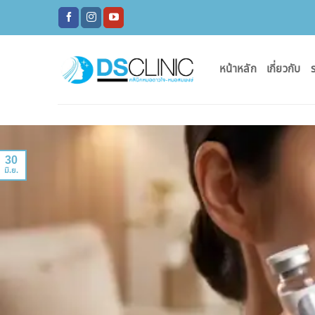
ข้าม
ไป
ยัง
เนื้อหา
หน้าหลัก
เกี่ยวกับ
ร
30
มิ.ย.