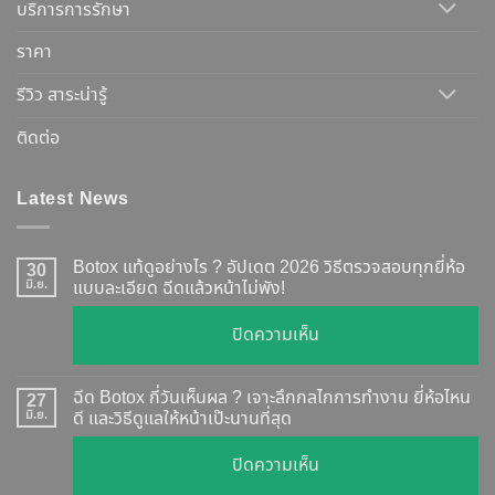
บริการการรักษา
ราคา
รีวิว สาระน่ารู้
ติดต่อ
Latest News
Botox แท้ดูอย่างไร ? อัปเดต 2026 วิธีตรวจสอบทุกยี่ห้อ
30
มิ.ย.
แบบละเอียด ฉีดแล้วหน้าไม่พัง!
บน
ปิดความเห็น
Botox
แท้
ฉีด Botox กี่วันเห็นผล ? เจาะลึกกลไกการทำงาน ยี่ห้อไหน
27
ดู
มิ.ย.
ดี และวิธีดูแลให้หน้าเป๊ะนานที่สุด
อย่างไร
บน
ปิดความเห็น
?
ฉีด