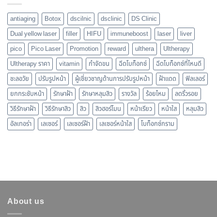
antiaging
Botox
dscilnic
dsclinic
DS Clinic
Dual yellow laser
filler
HIFU
immuneboost
laser
liver
pico
Pico Laser
Promotion
reward
ulthera
Ultherapy
Ultherapy ราคา
vitamin
กำจัดขน
ฉีดโบท็อกซ์
ฉีดโบท็อกซ์ที่ไหนดี
ชะลอวัย
ปรับรูปหน้า
ผู้เชี่ยวชาญด้านการปรับรูปหน้า
ฝ้าแดด
ฟิลเลอร์
ยกกระชับหน้า
รักษาฝ้า
รักษาหลุมสิว
รางวัล
ร้อยไหม
ลดริ้วรอย
วิธีรักษาฝ้า
วิธีรักษาสิว
สิว
สิวฮอร์โมน
หน้าเรียว
หน้าใส
หลุมสิว
อัลเทอร่า
เลเซอร์
เลเซอร์ฝ้า
เลเซอร์หน้าใส
โบท็อกซ์กราม
About us