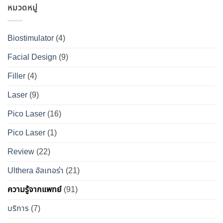
ผลลัพธ์
วิธี
หมวดหมู่
ไหม
อย่างไร
ชัดเจน
ดูแล
?
?
ที่
ให้
เจาะ
คู่มือ
Biostimulator
(4)
DS
หน้า
ลึก
ฉบับ
Clinic
เป๊ะ
Facial Design
(9)
ข้อ
สมบูรณ์
นาน
เท็จ
สำหรับ
Filler
(4)
ที่สุด
จริง
คน
Laser
(9)
ทางการ
อยาก
แพทย์
หน้า
Pico Laser
(16)
ผล
เป๊ะ
Pico Laser
(1)
ข้าง
แบบ
เคียง
ปลอดภัย
Review
(22)
และ
วิธี
Ulthera อัลเทอร่า
(21)
เอา
ความรู้จากแพทย์
(91)
ตัว
รอด
บริการ
(7)
จาก