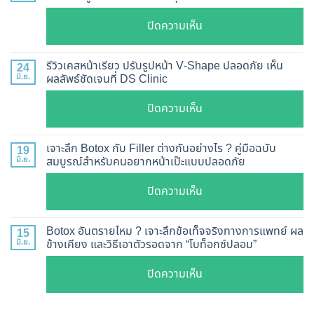
อย่างไร
บน
ปิดความเห็น
?
ฉีด
อัปเดต
Botox
2026
รีวิวเคสหน้าเรียว ปรับรูปหน้า V-Shape ปลอดภัย เห็น
24
กี่
มิ.ย.
ผลลัพธ์ชัดเจนที่ DS Clinic
วิธี
วัน
ตรวจ
บน
ปิดความเห็น
เห็น
สอบ
รีวิว
ผล
ทุก
เคส
?
เจาะลึก Botox กับ Filler ต่างกันอย่างไร ? คู่มือฉบับ
19
ยี่ห้อ
หน้า
มิ.ย.
สมบูรณ์สำหรับคนอยากหน้าเป๊ะแบบปลอดภัย
เจาะ
แบบ
เรียว
ลึก
ละเอียด
บน
ปิดความเห็น
ปรับ
กลไก
ฉีด
เจาะ
รูป
การ
แล้ว
ลึก
หน้า
Botox อันตรายไหม ? เจาะลึกข้อเท็จจริงทางการแพทย์ ผล
15
ทำงาน
หน้า
Botox
มิ.ย.
ข้างเคียง และวิธีเอาตัวรอดจาก “โบท็อกซ์ปลอม”
V-
ยี่ห้อ
ไม่
กับ
Shape
ไหน
บน
ปิดความเห็น
พัง!
Filler
ปลอดภัย
ดี
Botox
ต่าง
เห็น
และ
อันตราย
กัน