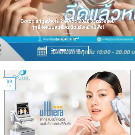
ความรู้จากแพทย์ ปรับรูปหน้า ลดริ้วรอย โบทอกซ์
Botox แท้ดูอย่างไร ? อัปเดต 2026 วิธีตรวจสอบ
ทุกยี่ห้อแบบละเอียด ฉีดแล้วหน้าไม่พัง!
รู้ทันมิจฉาชีพ!
Continue reading
→
09
มิ.ย.