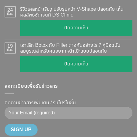
อัปเดต
Botox
2026
รีวิวเคสหน้าเรียว ปรับรูปหน้า V-Shape ปลอดภัย เห็น
24
กี่
มิ.ย.
ผลลัพธ์ชัดเจนที่ DS Clinic
วิธี
วัน
ตรวจ
บน
ปิดความเห็น
เห็น
สอบ
รีวิว
ผล
ทุก
เคส
?
เจาะลึก Botox กับ Filler ต่างกันอย่างไร ? คู่มือฉบับ
19
ยี่ห้อ
หน้า
มิ.ย.
สมบูรณ์สำหรับคนอยากหน้าเป๊ะแบบปลอดภัย
เจาะ
แบบ
เรียว
ลึก
ละเอียด
บน
ปิดความเห็น
ปรับ
กลไก
ฉีด
เจาะ
รูป
การ
แล้ว
ลึก
หน้า
ทำงาน
หน้า
ลงทะเบียนเพื่อรับข่าวสาร
Botox
V-
ยี่ห้อ
ไม่
กับ
Shape
ไหน
พัง!
Filler
ติดตามข่าวสารเพิ่มเติม / รับโปรโมชั่น
ปลอดภัย
ดี
ต่าง
เห็น
และ
กัน
ผลลัพธ์
วิธี
อย่างไร
ชัดเจน
ดูแล
?
ที่
ให้