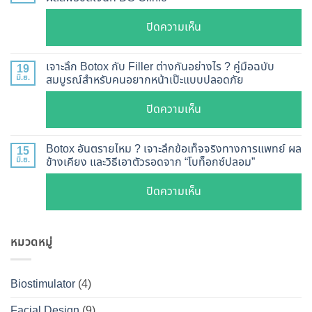
วิธี
วัน
ตรวจ
บน
ปิดความเห็น
เห็น
สอบ
รีวิว
ผล
ทุก
เคส
?
เจาะลึก Botox กับ Filler ต่างกันอย่างไร ? คู่มือฉบับ
19
ยี่ห้อ
หน้า
มิ.ย.
สมบูรณ์สำหรับคนอยากหน้าเป๊ะแบบปลอดภัย
เจาะ
แบบ
เรียว
ลึก
ละเอียด
บน
ปิดความเห็น
ปรับ
กลไก
ฉีด
เจาะ
รูป
การ
แล้ว
ลึก
หน้า
Botox อันตรายไหม ? เจาะลึกข้อเท็จจริงทางการแพทย์ ผล
15
ทำงาน
หน้า
Botox
มิ.ย.
ข้างเคียง และวิธีเอาตัวรอดจาก “โบท็อกซ์ปลอม”
V-
ยี่ห้อ
ไม่
กับ
Shape
ไหน
บน
ปิดความเห็น
พัง!
Filler
ปลอดภัย
ดี
Botox
ต่าง
เห็น
และ
อันตราย
กัน
ผลลัพธ์
วิธี
หมวดหมู่
ไหม
อย่างไร
ชัดเจน
ดูแล
?
?
ที่
ให้
เจาะ
คู่มือ
Biostimulator
(4)
DS
หน้า
ลึก
ฉบับ
Clinic
เป๊ะ
Facial Design
(9)