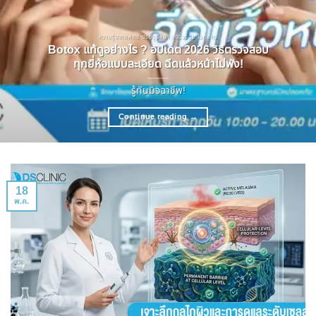
ความรู้จากแพทย์ ปรับรูปหน้า ลดริ้วรอย โบทอกซ์
Botox แท้ดูอย่างไร ? อัปเดต 2026 วิธีตรวจสอบ
ทุกยี่ห้อแบบละเอียด ฉีดแล้วหน้าไม่พัง!
รู้ทันมิจฉาชีพ!
Continue reading
→
18
พ.ค.