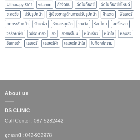
Ultherapy ราคา
vitamin
กำจัดขน
ฉีดโบท็อกซ์
ฉีดโบท็อกซ์ที่ไหนดี
ชะลอวัย
ปรับรูปหน้า
ผู้เชี่ยวชาญด้านการปรับรูปหน้า
ฝ้าแดด
ฟิลเลอร์
ยกกระชับหน้า
รักษาฝ้า
รักษาหลุมสิว
รางวัล
ร้อยไหม
ลดริ้วรอย
วิธีรักษาฝ้า
วิธีรักษาสิว
สิว
สิวฮอร์โมน
หน้าเรียว
หน้าใส
หลุมสิว
อัลเทอร่า
เลเซอร์
เลเซอร์ฝ้า
เลเซอร์หน้าใส
โบท็อกซ์กราม
About us
DS CLINIC
Call Center :
087-5282442
อุดรธานี :
042-932978