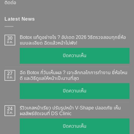
ติดต่อ
Latest News
Botox แท้ดูอย่างไร ? อัปเดต 2026 วิธีตรวจสอบทุกยี่ห้อ
30
มิ.ย.
แบบละเอียด ฉีดแล้วหน้าไม่พัง!
บน
ปิดความเห็น
Botox
แท้
ฉีด Botox กี่วันเห็นผล ? เจาะลึกกลไกการทำงาน ยี่ห้อไหน
27
ดู
มิ.ย.
ดี และวิธีดูแลให้หน้าเป๊ะนานที่สุด
อย่างไร
บน
ปิดความเห็น
?
ฉีด
อัปเดต
Botox
2026
รีวิวเคสหน้าเรียว ปรับรูปหน้า V-Shape ปลอดภัย เห็น
24
กี่
มิ.ย.
ผลลัพธ์ชัดเจนที่ DS Clinic
วิธี
วัน
ตรวจ
บน
ปิดความเห็น
เห็น
สอบ
รีวิว