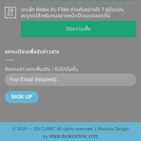
ผล
ทุก
เคส
?
เจาะลึก Botox กับ Filler ต่างกันอย่างไร ? คู่มือฉบับ
19
ยี่ห้อ
หน้า
มิ.ย.
สมบูรณ์สำหรับคนอยากหน้าเป๊ะแบบปลอดภัย
เจาะ
แบบ
เรียว
ลึก
ละเอียด
บน
ปิดความเห็น
ปรับ
กลไก
ฉีด
เจาะ
รูป
การ
แล้ว
ลึก
หน้า
ทำงาน
หน้า
ลงทะเบียนเพื่อรับข่าวสาร
Botox
V-
ยี่ห้อ
ไม่
กับ
Shape
ไหน
พัง!
Filler
ติดตามข่าวสารเพิ่มเติม / รับโปรโมชั่น
ปลอดภัย
ดี
ต่าง
เห็น
และ
กัน
ผลลัพธ์
วิธี
อย่างไร
ชัดเจน
ดูแล
?
ที่
ให้
คู่มือ
DS
หน้า
ฉบับ
Clinic
เป๊ะ
สมบูรณ์
นาน
© 2019 — DS CLINIC All rights reserved. | Website Design
สำหรับ
ที่สุด
www.dsskinclinic.com
by
คน