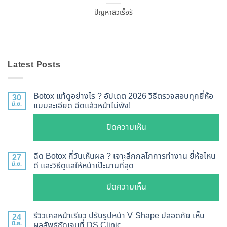
ปัญหาสิวเรื้อรั
Latest Posts
Botox แท้ดูอย่างไร ? อัปเดต 2026 วิธีตรวจสอบทุกยี่ห้อ
30
มิ.ย.
แบบละเอียด ฉีดแล้วหน้าไม่พัง!
บน
ปิดความเห็น
Botox
แท้
ฉีด Botox กี่วันเห็นผล ? เจาะลึกกลไกการทำงาน ยี่ห้อไหน
27
ดู
มิ.ย.
ดี และวิธีดูแลให้หน้าเป๊ะนานที่สุด
อย่างไร
บน
ปิดความเห็น
?
ฉีด
อัปเดต
Botox
2026
รีวิวเคสหน้าเรียว ปรับรูปหน้า V-Shape ปลอดภัย เห็น
24
กี่
มิ.ย.
ผลลัพธ์ชัดเจนที่ DS Clinic