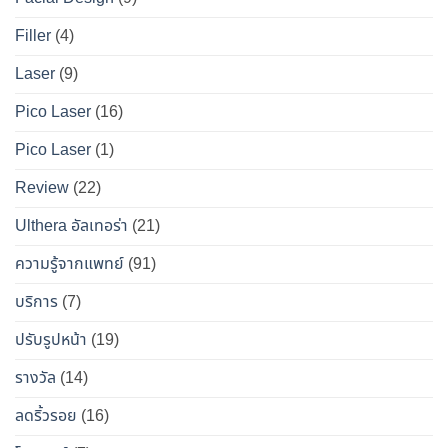
ข้อ
สมบูรณ์
นาน
เท็จ
สำหรับ
Filler
(4)
ที่สุด
จริง
คน
Laser
(9)
ทางการ
อยาก
แพทย์
หน้า
Pico Laser
(16)
ผล
เป๊ะ
Pico Laser
(1)
ข้าง
แบบ
เคียง
ปลอดภัย
Review
(22)
และ
วิธี
Ulthera อัลเทอร่า
(21)
เอา
ความรู้จากแพทย์
(91)
ตัว
รอด
บริการ
(7)
จาก
ปรับรูปหน้า
(19)
“โบ
ท็
รางวัล
(14)
อกซ์
ลดริ้วรอย
(16)
ปลอม”