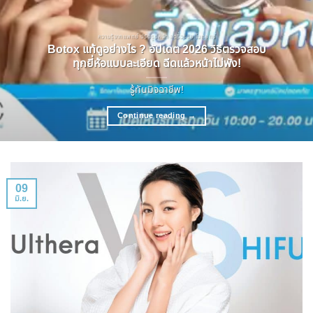
ความรู้จากแพทย์ ปรับรูปหน้า ลดริ้วรอย โบทอกซ์
Botox แท้ดูอย่างไร ? อัปเดต 2026 วิธีตรวจสอบ
ทุกยี่ห้อแบบละเอียด ฉีดแล้วหน้าไม่พัง!
รู้ทันมิจฉาชีพ!
Continue reading
→
09
มิ.ย.