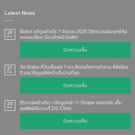
Latest News
Botox แท้ดูอย่างไร ? อัปเดต 2026 วิธีตรวจสอบทุกยี่ห้อ
30
มิ.ย.
แบบละเอียด ฉีดแล้วหน้าไม่พัง!
บน
ปิดความเห็น
Botox
แท้
ฉีด Botox กี่วันเห็นผล ? เจาะลึกกลไกการทำงาน ยี่ห้อไหน
27
ดู
มิ.ย.
ดี และวิธีดูแลให้หน้าเป๊ะนานที่สุด
อย่างไร
บน
ปิดความเห็น
?
ฉีด
อัปเดต
Botox
2026
รีวิวเคสหน้าเรียว ปรับรูปหน้า V-Shape ปลอดภัย เห็น
24
กี่
มิ.ย.
ผลลัพธ์ชัดเจนที่ DS Clinic
วิธี
วัน
ตรวจ
บน
ปิดความเห็น
เห็น
สอบ
รีวิว
ผล
ทุก