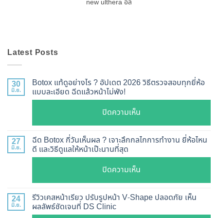
new ulthera อัล
Latest Posts
Botox แท้ดูอย่างไร ? อัปเดต 2026 วิธีตรวจสอบทุกยี่ห้อ
30
มิ.ย.
แบบละเอียด ฉีดแล้วหน้าไม่พัง!
บน
ปิดความเห็น
Botox
แท้
ฉีด Botox กี่วันเห็นผล ? เจาะลึกกลไกการทำงาน ยี่ห้อไหน
27
ดู
มิ.ย.
ดี และวิธีดูแลให้หน้าเป๊ะนานที่สุด
อย่างไร
บน
ปิดความเห็น
?
ฉีด
อัปเดต
Botox
2026
รีวิวเคสหน้าเรียว ปรับรูปหน้า V-Shape ปลอดภัย เห็น
24
กี่
มิ.ย.
ผลลัพธ์ชัดเจนที่ DS Clinic
วิธี
วัน