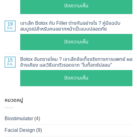
ตรวจ
บน
ปิดความเห็น
เห็น
สอบ
รีวิว
ผล
ทุก
เคส
?
เจาะลึก Botox กับ Filler ต่างกันอย่างไร ? คู่มือฉบับ
19
ยี่ห้อ
หน้า
มิ.ย.
สมบูรณ์สำหรับคนอยากหน้าเป๊ะแบบปลอดภัย
เจาะ
แบบ
เรียว
ลึก
ละเอียด
บน
ปิดความเห็น
ปรับ
กลไก
ฉีด
เจาะ
รูป
การ
แล้ว
ลึก
หน้า
Botox อันตรายไหม ? เจาะลึกข้อเท็จจริงทางการแพทย์ ผล
15
ทำงาน
หน้า
Botox
มิ.ย.
ข้างเคียง และวิธีเอาตัวรอดจาก “โบท็อกซ์ปลอม”
V-
ยี่ห้อ
ไม่
กับ
Shape
ไหน
บน
ปิดความเห็น
พัง!
Filler
ปลอดภัย
ดี
Botox
ต่าง
เห็น
และ
อันตราย
กัน
ผลลัพธ์
วิธี
หมวดหมู่
ไหม
อย่างไร
ชัดเจน
ดูแล
?
?
ที่
ให้
เจาะ
คู่มือ
Biostimulator
(4)
DS
หน้า
ลึก
ฉบับ
Clinic
เป๊ะ
Facial Design
(9)
ข้อ
สมบูรณ์