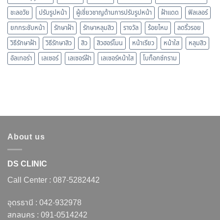
ชะลอวัย
ปรับรูปหน้า
ผู้เชี่ยวชาญด้านการปรับรูปหน้า
ฝ้าแดด
ฟิลเลอร์
ยกกระชับหน้า
รักษาฝ้า
รักษาหลุมสิว
รางวัล
ร้อยไหม
ลดริ้วรอย
วิธีรักษาฝ้า
วิธีรักษาสิว
สิว
สิวฮอร์โมน
หน้าเรียว
หน้าใส
หลุมสิว
อัลเทอร่า
เลเซอร์
เลเซอร์ฝ้า
เลเซอร์หน้าใส
โบท็อกซ์กราม
About us
DS CLINIC
Call Center :
087-5282442
อุดรธานี :
042-932978
สกลนคร :
091-0514242