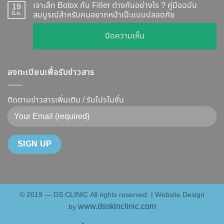
เคส
?
เจาะลึก Botox กับ Filler ต่างกันอย่างไร ? คู่มือฉบับ
19
ยี่ห้อ
หน้า
มิ.ย.
สมบูรณ์สำหรับคนอยากหน้าเป๊ะแบบปลอดภัย
เจาะ
แบบ
เรียว
ลึก
ละเอียด
บน
ปิดความเห็น
ปรับ
กลไก
ฉีด
เจาะ
รูป
การ
แล้ว
ลึก
หน้า
ทำงาน
หน้า
ลงทะเบียนเพื่อรับข่าวสาร
Botox
V-
ยี่ห้อ
ไม่
กับ
Shape
ไหน
พัง!
Filler
ติดตามข่าวสารเพิ่มเติม / รับโปรโมชั่น
ปลอดภัย
ดี
ต่าง
เห็น
และ
กัน
ผลลัพธ์
วิธี
อย่างไร
ชัดเจน
ดูแล
?
ที่
ให้
คู่มือ
DS
หน้า
ฉบับ
Clinic
เป๊ะ
สมบูรณ์
นาน
© 2019 — DS CLINIC All rights reserved. | Website Design
สำหรับ
ที่สุด
www.dsskinclinic.com
by
คน
อยาก