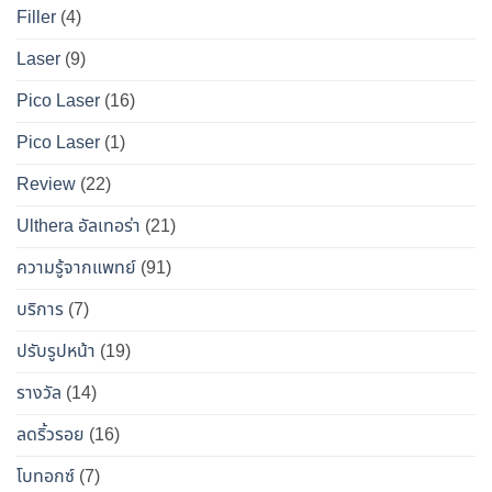
นาน
เท็จ
สำหรับ
Filler
(4)
ที่สุด
จริง
คน
Laser
(9)
ทางการ
อยาก
แพทย์
หน้า
Pico Laser
(16)
ผล
เป๊ะ
Pico Laser
(1)
ข้าง
แบบ
เคียง
ปลอดภัย
Review
(22)
และ
วิธี
Ulthera อัลเทอร่า
(21)
เอา
ความรู้จากแพทย์
(91)
ตัว
รอด
บริการ
(7)
จาก
ปรับรูปหน้า
(19)
“โบ
ท็
รางวัล
(14)
อกซ์
ลดริ้วรอย
(16)
ปลอม”
โบทอกซ์
(7)