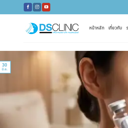
ข้าม
ไป
ยัง
เนื้อหา
หน้าหลัก
เกี่ยวกับ
ร
30
มิ.ย.