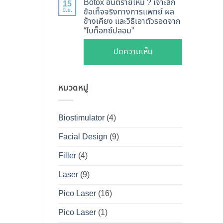
ไหน
Botox อันตรายไหม ? เจาะลึก
15
Shape
Botox
มิ.ย.
ข้อเท็จจริงทางการแพทย์ ผล
ดี
ปลอดภัย
ข้างเคียง และวิธีเอาตัวรอดจาก
กับ
และ
“โบท็อกซ์ปลอม”
เห็น
Filler
วิธี
ผลลัพธ์
ต่าง
บน
ปิดความเห็น
ดูแล
ชัดเจน
กัน
Botox
ให้
ที่
อย่างไร
อันตราย
หน้า
DS
?
หมวดหมู่
ไหม
เป๊ะ
Clinic
คู่มือ
?
นาน
ฉบับ
เจาะ
ที่สุด
Biostimulator
(4)
สมบูรณ์
ลึก
สำหรับ
Facial Design
(9)
ข้อ
คน
เท็จ
Filler
(4)
อยาก
จริง
หน้า
Laser
(9)
ทางการ
เป๊ะ
แพทย์
Pico Laser
(16)
แบบ
ผล
ปลอดภัย
Pico Laser
(1)
ข้าง