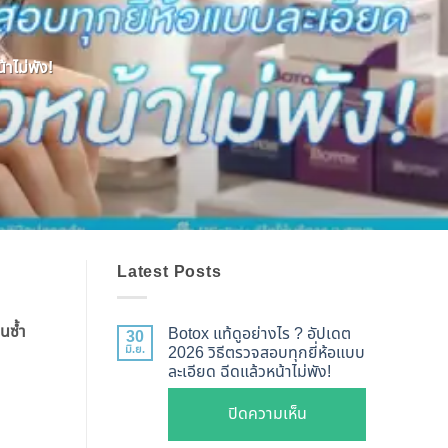
าไม่พัง!
Latest Posts
็นซ้ำ
Botox แท้ดูอย่างไร ? อัปเดต
30
มิ.ย.
2026 วิธีตรวจสอบทุกยี่ห้อแบบ
ละเอียด ฉีดแล้วหน้าไม่พัง!
บน
ปิดความเห็น
Botox