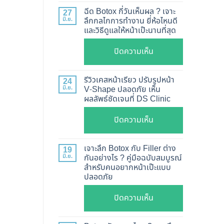
แท้
ฉีด Botox กี่วันเห็นผล ? เจาะ
27
ดู
มิ.ย.
ลึกกลไกการทำงาน ยี่ห้อไหนดี
และวิธีดูแลให้หน้าเป๊ะนานที่สุด
อย่างไร
?
บน
ปิดความเห็น
อัปเดต
ฉีด
2026
Botox
รีวิวเคสหน้าเรียว ปรับรูปหน้า
24
วิธี
กี่
มิ.ย.
V-Shape ปลอดภัย เห็น
ตรวจ
ผลลัพธ์ชัดเจนที่ DS Clinic
วัน
สอบ
เห็น
บน
ปิดความเห็น
ทุก
ผล
รีวิว
ยี่ห้อ
?
เคส
แบบ
เจาะลึก Botox กับ Filler ต่าง
19
เจาะ
หน้า
ละเอียด
มิ.ย.
กันอย่างไร ? คู่มือฉบับสมบูรณ์
ลึก
สำหรับคนอยากหน้าเป๊ะแบบ
เรียว
ฉีด
กลไก
ปลอดภัย
ปรับ
แล้ว
การ
รูป
หน้า
บน
ปิดความเห็น
ทำงาน
หน้า
ไม่
เจาะ
ยี่ห้อ
V-
พัง!
ลึก