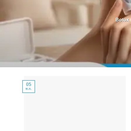
Botox แ
05
พ.ค.