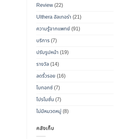
เคียง
Review
(22)
และ
วิธี
Ulthera อัลเทอร่า
(21)
เอา
ความรู้จากแพทย์
(91)
ตัว
รอด
บริการ
(7)
จาก
ปรับรูปหน้า
(19)
“โบ
ท็
รางวัล
(14)
อกซ์
ลดริ้วรอย
(16)
ปลอม”
โบทอกซ์
(7)
โปรโมชั่น
(7)
ไม่มีหมวดหมู่
(8)
คลังเก็บ