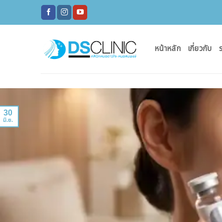
ข้าม
ไป
ยัง
เนื้อหา
หน้าหลัก
เกี่ยวกับ
ร
30
มิ.ย.