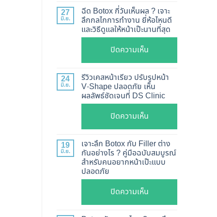
แท้
ฉีด Botox กี่วันเห็นผล ? เจาะ
27
ดู
มิ.ย.
ลึกกลไกการทำงาน ยี่ห้อไหนดี
และวิธีดูแลให้หน้าเป๊ะนานที่สุด
อย่างไร
?
บน
ปิดความเห็น
อัปเดต
ฉีด
2026
Botox
รีวิวเคสหน้าเรียว ปรับรูปหน้า
24
วิธี
กี่
มิ.ย.
V-Shape ปลอดภัย เห็น
ตรวจ
ผลลัพธ์ชัดเจนที่ DS Clinic
วัน
สอบ
เห็น
บน
ปิดความเห็น
ทุก
ผล
รีวิว
ยี่ห้อ
?
เคส
แบบ
เจาะลึก Botox กับ Filler ต่าง
19
เจาะ
หน้า
ละเอียด
มิ.ย.
กันอย่างไร ? คู่มือฉบับสมบูรณ์
ลึก
สำหรับคนอยากหน้าเป๊ะแบบ
เรียว
ฉีด
กลไก
ปลอดภัย
ปรับ
แล้ว
การ
รูป
หน้า
บน
ปิดความเห็น
ทำงาน
หน้า
ไม่
เจาะ
ยี่ห้อ
V-
พัง!
ลึก