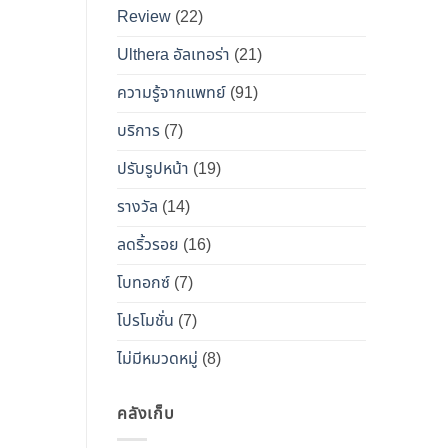
เคียง
Review
(22)
และ
วิธี
Ulthera อัลเทอร่า
(21)
เอา
ความรู้จากแพทย์
(91)
ตัว
รอด
บริการ
(7)
จาก
ปรับรูปหน้า
(19)
“โบ
ท็
รางวัล
(14)
อกซ์
ลดริ้วรอย
(16)
ปลอม”
โบทอกซ์
(7)
โปรโมชั่น
(7)
ไม่มีหมวดหมู่
(8)
คลังเก็บ