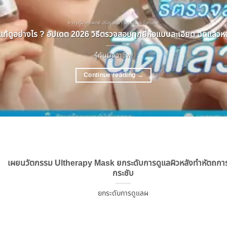
ความรู้จากแพทย์ ปรับรูปหน้า ลดริ้วรอย โบทอกซ์
ท้ดูอย่างไร ? อัปเดต 2026 วิธีตรวจสอบทุกยี่ห้อแบบละเอียด ฉีดแล้วหน้
รู้ทันมิจฉาชีพ!
Continue reading
→
เผยนวัตกรรม Ultherapy Mask ยกระดับการดูแลผิวหลังทำหัตถก
กระชับ
ยกระดับการดูแลผ