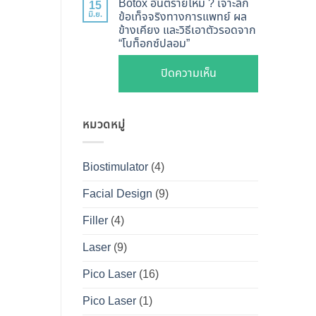
ไหน
Botox อันตรายไหม ? เจาะลึก
15
Shape
Botox
มิ.ย.
ข้อเท็จจริงทางการแพทย์ ผล
ดี
ปลอดภัย
ข้างเคียง และวิธีเอาตัวรอดจาก
กับ
และ
“โบท็อกซ์ปลอม”
เห็น
Filler
วิธี
ผลลัพธ์
ต่าง
บน
ปิดความเห็น
ดูแล
ชัดเจน
กัน
Botox
ให้
ที่
อย่างไร
อันตราย
หน้า
DS
?
หมวดหมู่
ไหม
เป๊ะ
Clinic
คู่มือ
?
นาน
ฉบับ
เจาะ
ที่สุด
Biostimulator
(4)
สมบูรณ์
ลึก
สำหรับ
Facial Design
(9)
ข้อ
คน
เท็จ
Filler
(4)
อยาก
จริง
หน้า
Laser
(9)
ทางการ
เป๊ะ
แพทย์
Pico Laser
(16)
แบบ
ผล
ปลอดภัย
Pico Laser
(1)
ข้าง