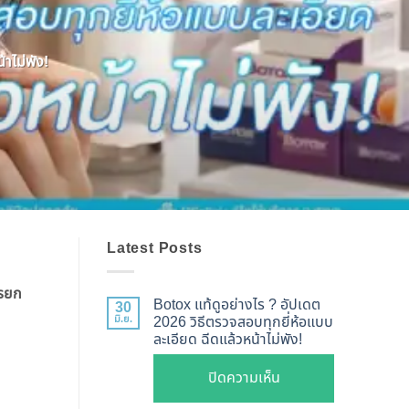
าไม่พัง!
Latest Posts
ารยก
Botox แท้ดูอย่างไร ? อัปเดต
30
มิ.ย.
2026 วิธีตรวจสอบทุกยี่ห้อแบบ
ละเอียด ฉีดแล้วหน้าไม่พัง!
บน
ปิดความเห็น
Botox