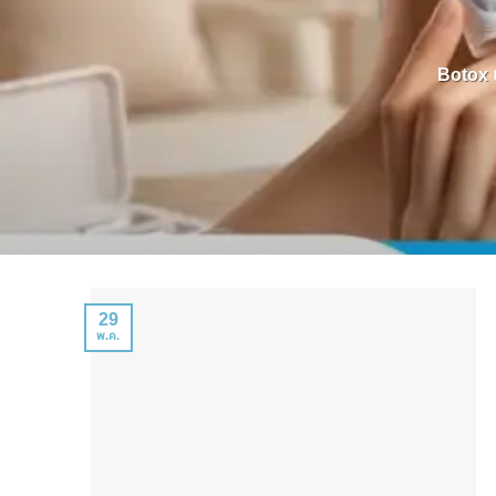
Botox แ
29
พ.ค.