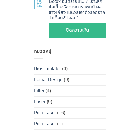
ไหน
Botox อันตรายไหม ? เจาะลึก
15
Shape
Botox
มิ.ย.
ข้อเท็จจริงทางการแพทย์ ผล
ดี
ปลอดภัย
ข้างเคียง และวิธีเอาตัวรอดจาก
กับ
และ
“โบท็อกซ์ปลอม”
เห็น
Filler
วิธี
ผลลัพธ์
ต่าง
บน
ปิดความเห็น
ดูแล
ชัดเจน
กัน
Botox
ให้
ที่
อย่างไร
อันตราย
หน้า
DS
?
หมวดหมู่
ไหม
เป๊ะ
Clinic
คู่มือ
?
นาน
ฉบับ
เจาะ
ที่สุด
Biostimulator
(4)
สมบูรณ์
ลึก
สำหรับ
Facial Design
(9)
ข้อ
คน
เท็จ
Filler
(4)
อยาก
จริง
หน้า
Laser
(9)
ทางการ
เป๊ะ
แพทย์
Pico Laser
(16)
แบบ
ผล
ปลอดภัย
Pico Laser
(1)
ข้าง