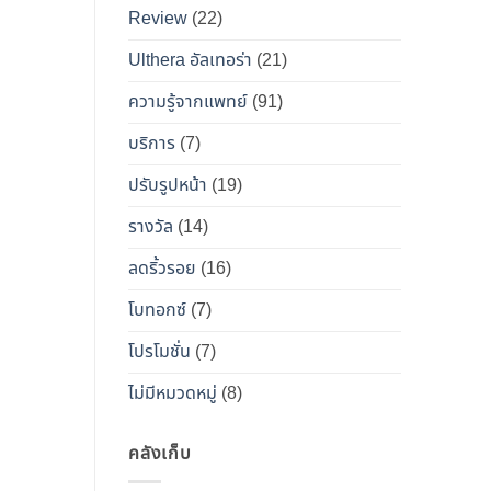
เคียง
Review
(22)
และ
วิธี
Ulthera อัลเทอร่า
(21)
เอา
ความรู้จากแพทย์
(91)
ตัว
รอด
บริการ
(7)
จาก
ปรับรูปหน้า
(19)
“โบ
ท็
รางวัล
(14)
อกซ์
ลดริ้วรอย
(16)
ปลอม”
โบทอกซ์
(7)
โปรโมชั่น
(7)
ไม่มีหมวดหมู่
(8)
คลังเก็บ