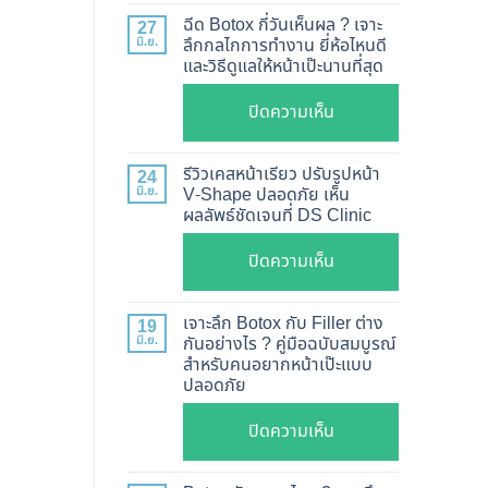
แท้
ฉีด Botox กี่วันเห็นผล ? เจาะ
27
ดู
มิ.ย.
ลึกกลไกการทำงาน ยี่ห้อไหนดี
และวิธีดูแลให้หน้าเป๊ะนานที่สุด
อย่างไร
?
บน
ปิดความเห็น
อัปเดต
ฉีด
2026
Botox
รีวิวเคสหน้าเรียว ปรับรูปหน้า
24
วิธี
กี่
มิ.ย.
V-Shape ปลอดภัย เห็น
ตรวจ
ผลลัพธ์ชัดเจนที่ DS Clinic
วัน
สอบ
เห็น
บน
ปิดความเห็น
ทุก
ผล
รีวิว
ยี่ห้อ
?
เคส
แบบ
เจาะลึก Botox กับ Filler ต่าง
19
เจาะ
หน้า
ละเอียด
มิ.ย.
กันอย่างไร ? คู่มือฉบับสมบูรณ์
ลึก
สำหรับคนอยากหน้าเป๊ะแบบ
เรียว
ฉีด
กลไก
ปลอดภัย
ปรับ
แล้ว
การ
รูป
หน้า
บน
ปิดความเห็น
ทำงาน
หน้า
ไม่
เจาะ
ยี่ห้อ
V-
พัง!
ลึก