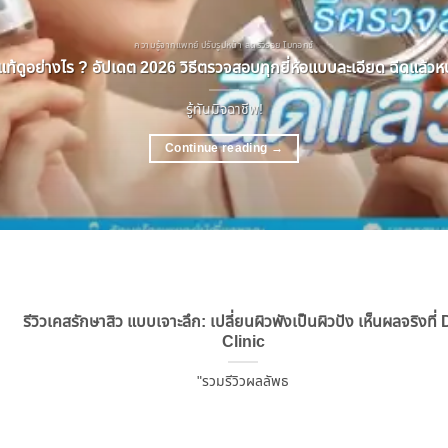
ความรู้จากแพทย์ ปรับรูปหน้า ลดริ้วรอย โบทอกซ์
ท้ดูอย่างไร ? อัปเดต 2026 วิธีตรวจสอบทุกยี่ห้อแบบละเอียด ฉีดแล้วหน้
รู้ทันมิจฉาชีพ!
Continue reading
→
รีวิวเคสรักษาสิว แบบเจาะลึก: เปลี่ยนผิวพังเป็นผิวปัง เห็นผลจริงที่
Clinic
"รวมรีวิวผลลัพธ