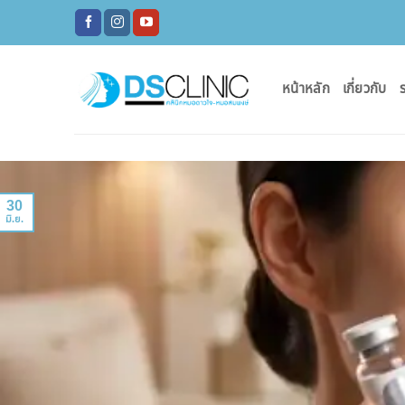
ข้าม
ไป
ยัง
เนื้อหา
หน้าหลัก
เกี่ยวกับ
ร
30
มิ.ย.