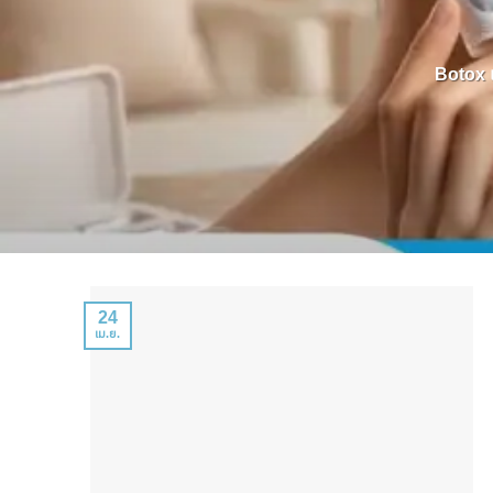
Botox แ
24
เม.ย.