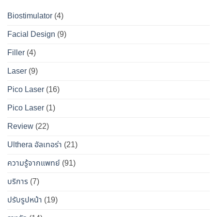
?
ที่
ให้
เจาะ
คู่มือ
Biostimulator
(4)
DS
หน้า
ลึก
ฉบับ
Clinic
เป๊ะ
Facial Design
(9)
ข้อ
สมบูรณ์
นาน
เท็จ
สำหรับ
Filler
(4)
ที่สุด
จริง
คน
Laser
(9)
ทางการ
อยาก
แพทย์
หน้า
Pico Laser
(16)
ผล
เป๊ะ
Pico Laser
(1)
ข้าง
แบบ
เคียง
ปลอดภัย
Review
(22)
และ
วิธี
Ulthera อัลเทอร่า
(21)
เอา
ความรู้จากแพทย์
(91)
ตัว
รอด
บริการ
(7)
จาก
ปรับรูปหน้า
(19)
“โบ