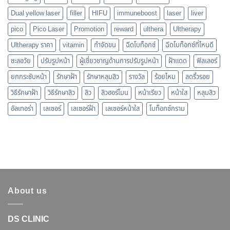
Dual yellow laser
filler
HIFU
immuneboost
laser
liver
pico
Pico Laser
Promotion
reward
ulthera
Ultherapy
Ultherapy ราคา
vitamin
กำจัดขน
ฉีดโบท็อกซ์
ฉีดโบท็อกซ์ที่ไหนดี
ชะลอวัย
ปรับรูปหน้า
ผู้เชี่ยวชาญด้านการปรับรูปหน้า
ฝ้าแดด
ฟิลเลอร์
ยกกระชับหน้า
รักษาฝ้า
รักษาหลุมสิว
รางวัล
ร้อยไหม
ลดริ้วรอย
วิธีรักษาฝ้า
วิธีรักษาสิว
สิว
สิวฮอร์โมน
หน้าเรียว
หน้าใส
หลุมสิว
อัลเทอร่า
เลเซอร์
เลเซอร์ฝ้า
เลเซอร์หน้าใส
โบท็อกซ์กราม
About us
DS CLINIC