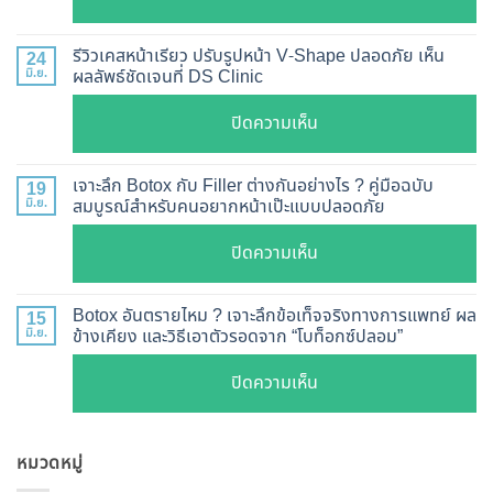
ฉีด
อัปเดต
Botox
2026
รีวิวเคสหน้าเรียว ปรับรูปหน้า V-Shape ปลอดภัย เห็น
24
กี่
มิ.ย.
ผลลัพธ์ชัดเจนที่ DS Clinic
วิธี
วัน
ตรวจ
บน
ปิดความเห็น
เห็น
สอบ
รีวิว
ผล
ทุก
เคส
?
เจาะลึก Botox กับ Filler ต่างกันอย่างไร ? คู่มือฉบับ
19
ยี่ห้อ
หน้า
มิ.ย.
สมบูรณ์สำหรับคนอยากหน้าเป๊ะแบบปลอดภัย
เจาะ
แบบ
เรียว
ลึก
ละเอียด
บน
ปิดความเห็น
ปรับ
กลไก
ฉีด
เจาะ
รูป
การ
แล้ว
ลึก
หน้า
Botox อันตรายไหม ? เจาะลึกข้อเท็จจริงทางการแพทย์ ผล
15
ทำงาน
หน้า
Botox
มิ.ย.
ข้างเคียง และวิธีเอาตัวรอดจาก “โบท็อกซ์ปลอม”
V-
ยี่ห้อ
ไม่
กับ
Shape
ไหน
บน
ปิดความเห็น
พัง!
Filler
ปลอดภัย
ดี
Botox
ต่าง
เห็น
และ
อันตราย
กัน
ผลลัพธ์
วิธี
หมวดหมู่
ไหม
อย่างไร
ชัดเจน
ดูแล
?