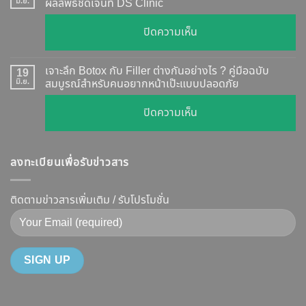
กี่
มิ.ย.
ผลลัพธ์ชัดเจนที่ DS Clinic
วิธี
วัน
ตรวจ
บน
ปิดความเห็น
เห็น
สอบ
รีวิว
ผล
ทุก
เคส
?
เจาะลึก Botox กับ Filler ต่างกันอย่างไร ? คู่มือฉบับ
19
ยี่ห้อ
หน้า
มิ.ย.
สมบูรณ์สำหรับคนอยากหน้าเป๊ะแบบปลอดภัย
เจาะ
แบบ
เรียว
ลึก
ละเอียด
บน
ปิดความเห็น
ปรับ
กลไก
ฉีด
เจาะ
รูป
การ
แล้ว
ลึก
หน้า
ทำงาน
หน้า
ลงทะเบียนเพื่อรับข่าวสาร
Botox
V-
ยี่ห้อ
ไม่
กับ
Shape
ไหน
พัง!
Filler
ติดตามข่าวสารเพิ่มเติม / รับโปรโมชั่น
ปลอดภัย
ดี
ต่าง
เห็น
และ
กัน
ผลลัพธ์
วิธี
อย่างไร
ชัดเจน
ดูแล
?
ที่
ให้
คู่มือ
DS
หน้า
ฉบับ
Clinic