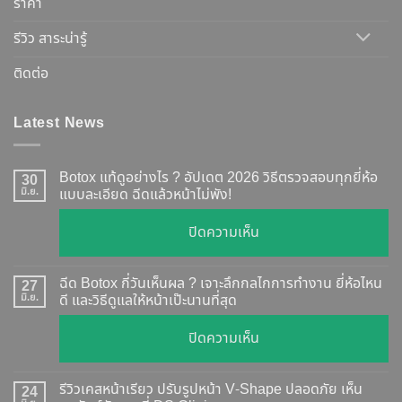
ราคา
รีวิว สาระน่ารู้
ติดต่อ
Latest News
Botox แท้ดูอย่างไร ? อัปเดต 2026 วิธีตรวจสอบทุกยี่ห้อ
30
มิ.ย.
แบบละเอียด ฉีดแล้วหน้าไม่พัง!
บน
ปิดความเห็น
Botox
แท้
ฉีด Botox กี่วันเห็นผล ? เจาะลึกกลไกการทำงาน ยี่ห้อไหน
27
ดู
มิ.ย.
ดี และวิธีดูแลให้หน้าเป๊ะนานที่สุด
อย่างไร
บน
ปิดความเห็น
?
ฉีด
อัปเดต
Botox
2026
รีวิวเคสหน้าเรียว ปรับรูปหน้า V-Shape ปลอดภัย เห็น
24