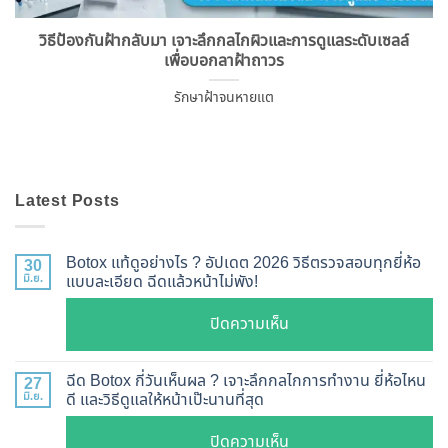
วิธีป้องกันฝ้ากลับมา เจาะลึกกลไกผิวและการดูแลระดับเซลล์
เพื่อบอกลาฝ้าถาวร
รักษาฝ้าจนหายแต
Latest Posts
Botox แท้ดูอย่างไร ? อัปเดต 2026 วิธีตรวจสอบทุกยี่ห้อ
30
มิ.ย.
แบบละเอียด ฉีดแล้วหน้าไม่พัง!
บน
ปิดความเห็น
Botox
แท้
ฉีด Botox กี่วันเห็นผล ? เจาะลึกกลไกการทำงาน ยี่ห้อไหน
27
ดู
มิ.ย.
ดี และวิธีดูแลให้หน้าเป๊ะนานที่สุด
อย่างไร
บน
ปิดความเห็น
?