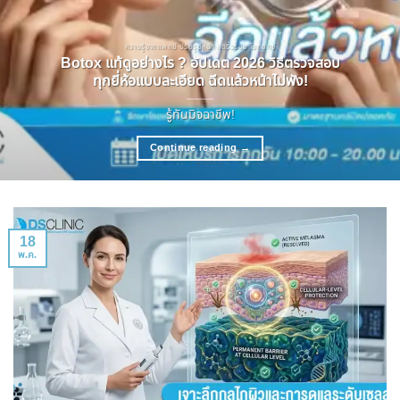
ความรู้จากแพทย์ ปรับรูปหน้า ลดริ้วรอย โบทอกซ์
Botox แท้ดูอย่างไร ? อัปเดต 2026 วิธีตรวจสอบ
ทุกยี่ห้อแบบละเอียด ฉีดแล้วหน้าไม่พัง!
รู้ทันมิจฉาชีพ!
Continue reading
→
18
พ.ค.