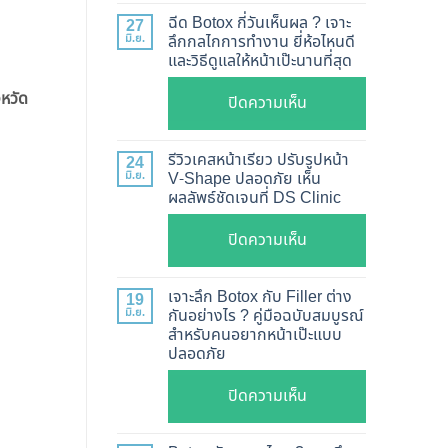
แท้
ฉีด Botox กี่วันเห็นผล ? เจาะ
27
ดู
มิ.ย.
ลึกกลไกการทำงาน ยี่ห้อไหนดี
และวิธีดูแลให้หน้าเป๊ะนานที่สุด
อย่างไร
?
งหวัด
บน
ปิดความเห็น
อัปเดต
ฉีด
2026
Botox
รีวิวเคสหน้าเรียว ปรับรูปหน้า
24
วิธี
กี่
มิ.ย.
V-Shape ปลอดภัย เห็น
ตรวจ
ผลลัพธ์ชัดเจนที่ DS Clinic
วัน
สอบ
เห็น
บน
ปิดความเห็น
ทุก
ผล
รีวิว
ยี่ห้อ
?
เคส
แบบ
เจาะลึก Botox กับ Filler ต่าง
19
เจาะ
หน้า
ละเอียด
มิ.ย.
กันอย่างไร ? คู่มือฉบับสมบูรณ์
ลึก
สำหรับคนอยากหน้าเป๊ะแบบ
เรียว
ฉีด
กลไก
ปลอดภัย
ปรับ
แล้ว
การ
รูป
หน้า
บน
ปิดความเห็น
ทำงาน
หน้า
ไม่
เจาะ
ยี่ห้อ
V-
พัง!
ลึก