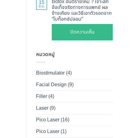
ไหน
Botox อันตรายไหม ? เจาะลึก
15
Shape
Botox
มิ.ย.
ข้อเท็จจริงทางการแพทย์ ผล
ดี
ปลอดภัย
ข้างเคียง และวิธีเอาตัวรอดจาก
กับ
และ
“โบท็อกซ์ปลอม”
เห็น
Filler
วิธี
ผลลัพธ์
ต่าง
บน
ปิดความเห็น
ดูแล
ชัดเจน
กัน
Botox
ให้
ที่
อย่างไร
อันตราย
หน้า
DS
?
หมวดหมู่
ไหม
เป๊ะ
Clinic
คู่มือ
?
นาน
ฉบับ
เจาะ
ที่สุด
Biostimulator
(4)
สมบูรณ์
ลึก
สำหรับ
Facial Design
(9)
ข้อ
คน
เท็จ
Filler
(4)
อยาก
จริง
หน้า
Laser
(9)
ทางการ
เป๊ะ
แพทย์
Pico Laser
(16)
แบบ
ผล
ปลอดภัย
Pico Laser
(1)
ข้าง