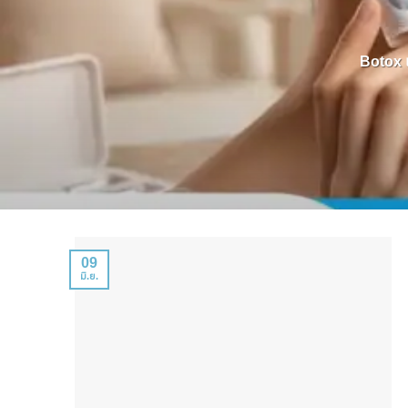
Botox แ
09
มิ.ย.