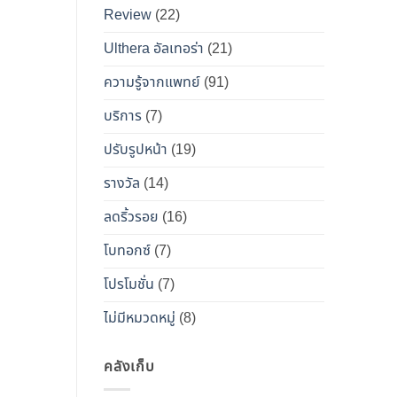
เคียง
Review
(22)
และ
วิธี
Ulthera อัลเทอร่า
(21)
เอา
ความรู้จากแพทย์
(91)
ตัว
รอด
บริการ
(7)
จาก
ปรับรูปหน้า
(19)
“โบ
ท็
รางวัล
(14)
อกซ์
ลดริ้วรอย
(16)
ปลอม”
โบทอกซ์
(7)
โปรโมชั่น
(7)
ไม่มีหมวดหมู่
(8)
คลังเก็บ