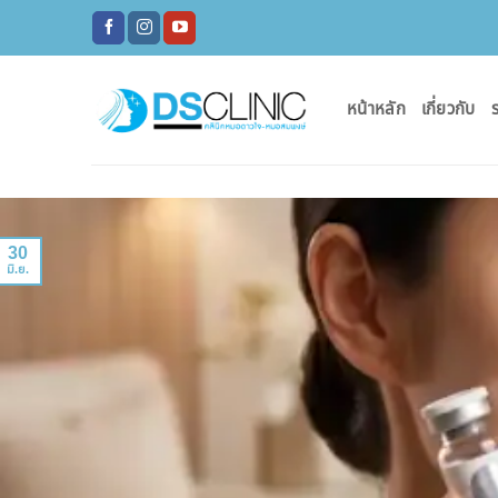
ข้าม
ไป
ยัง
เนื้อหา
หน้าหลัก
เกี่ยวกับ
ร
30
มิ.ย.