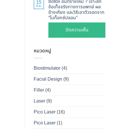
ไหน
Botox อันตรายไหม ? เจาะลึก
15
Shape
Botox
มิ.ย.
ข้อเท็จจริงทางการแพทย์ ผล
ดี
ปลอดภัย
ข้างเคียง และวิธีเอาตัวรอดจาก
กับ
และ
“โบท็อกซ์ปลอม”
เห็น
Filler
วิธี
ผลลัพธ์
ต่าง
บน
ปิดความเห็น
ดูแล
ชัดเจน
กัน
Botox
ให้
ที่
อย่างไร
อันตราย
หน้า
DS
?
หมวดหมู่
ไหม
เป๊ะ
Clinic
คู่มือ
?
นาน
ฉบับ
เจาะ
ที่สุด
Biostimulator
(4)
สมบูรณ์
ลึก
สำหรับ
Facial Design
(9)
ข้อ
คน
เท็จ
Filler
(4)
อยาก
จริง
หน้า
Laser
(9)
ทางการ
เป๊ะ
แพทย์
Pico Laser
(16)
แบบ
ผล
ปลอดภัย
Pico Laser
(1)
ข้าง