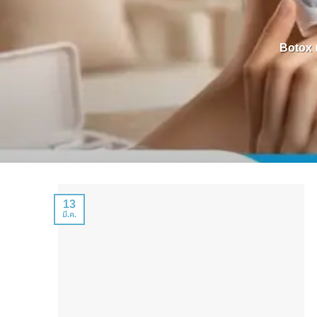
Botox แ
13
มี.ค.