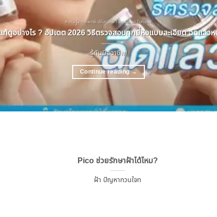
ความรู้จากแพทย์ ปรับรูปหน้า ลดริ้วรอย โบทอกซ์
ท้ดูอย่างไร ? อัปเดต 2026 วิธีตรวจสอบทุกยี่ห้อแบบละเอียด ฉีดแล้วหน้
รู้ทันมิจฉาชีพ!
Continue reading
→
Pico ช่วยรักษาฝ้าได้ไหม?
ฝ้า ปัญหากวนใจท