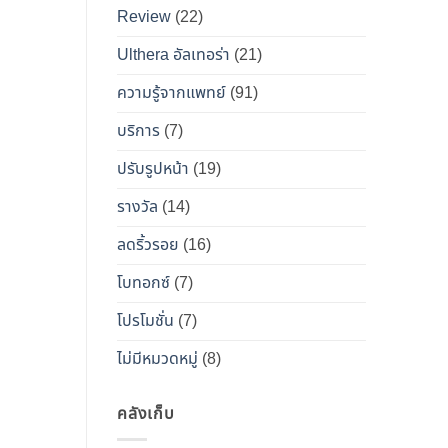
เคียง
Review
(22)
และ
วิธี
Ulthera อัลเทอร่า
(21)
เอา
ความรู้จากแพทย์
(91)
ตัว
รอด
บริการ
(7)
จาก
ปรับรูปหน้า
(19)
“โบ
ท็
รางวัล
(14)
อกซ์
ลดริ้วรอย
(16)
ปลอม”
โบทอกซ์
(7)
โปรโมชั่น
(7)
ไม่มีหมวดหมู่
(8)
คลังเก็บ