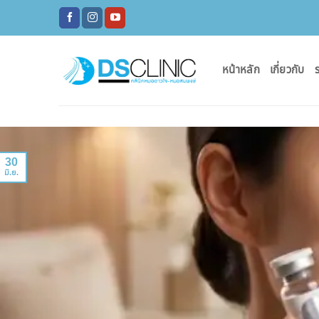
ข้าม
ไป
ยัง
เนื้อหา
หน้าหลัก
เกี่ยวกับ
ร
30
มิ.ย.