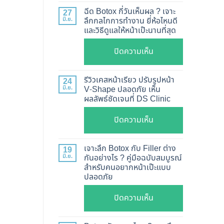
แท้
ฉีด Botox กี่วันเห็นผล ? เจาะ
27
ดู
มิ.ย.
ลึกกลไกการทำงาน ยี่ห้อไหนดี
และวิธีดูแลให้หน้าเป๊ะนานที่สุด
อย่างไร
?
บน
ปิดความเห็น
อัปเดต
ฉีด
2026
Botox
รีวิวเคสหน้าเรียว ปรับรูปหน้า
24
วิธี
กี่
มิ.ย.
V-Shape ปลอดภัย เห็น
ตรวจ
ผลลัพธ์ชัดเจนที่ DS Clinic
วัน
สอบ
เห็น
บน
ปิดความเห็น
ทุก
ผล
รีวิว
ยี่ห้อ
?
เคส
แบบ
เจาะลึก Botox กับ Filler ต่าง
19
เจาะ
หน้า
ละเอียด
มิ.ย.
กันอย่างไร ? คู่มือฉบับสมบูรณ์
ลึก
สำหรับคนอยากหน้าเป๊ะแบบ
เรียว
ฉีด
กลไก
ปลอดภัย
ปรับ
แล้ว
การ
รูป
หน้า
บน
ปิดความเห็น
ทำงาน
หน้า
ไม่
เจาะ
ยี่ห้อ
V-
พัง!
ลึก