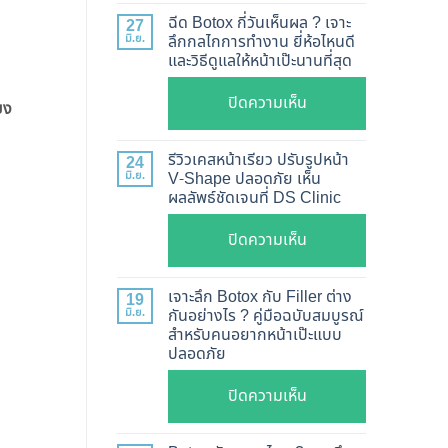
แท้
ฉีด Botox กี่วันเห็นผล ? เจาะ
27
ดู
มิ.ย.
ลึกกลไกการทำงาน ยี่ห้อไหนดี
และวิธีดูแลให้หน้าเป๊ะนานที่สุด
อย่างไร
?
บน
ปิดความเห็น
ยง
อัปเดต
ฉีด
2026
Botox
รีวิวเคสหน้าเรียว ปรับรูปหน้า
24
วิธี
กี่
มิ.ย.
V-Shape ปลอดภัย เห็น
ตรวจ
ผลลัพธ์ชัดเจนที่ DS Clinic
วัน
สอบ
เห็น
บน
ปิดความเห็น
ทุก
ผล
รีวิว
ยี่ห้อ
?
เคส
แบบ
เจาะลึก Botox กับ Filler ต่าง
19
เจาะ
หน้า
ละเอียด
มิ.ย.
กันอย่างไร ? คู่มือฉบับสมบูรณ์
ลึก
สำหรับคนอยากหน้าเป๊ะแบบ
เรียว
ฉีด
กลไก
ปลอดภัย
ปรับ
แล้ว
การ
รูป
หน้า
บน
ปิดความเห็น
ทำงาน
หน้า
ไม่
เจาะ
ยี่ห้อ
V-
พัง!
ลึก