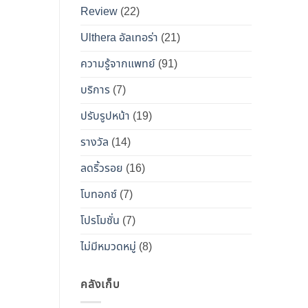
เคียง
Review
(22)
และ
วิธี
Ulthera อัลเทอร่า
(21)
เอา
ความรู้จากแพทย์
(91)
ตัว
รอด
บริการ
(7)
จาก
ปรับรูปหน้า
(19)
“โบ
ท็
รางวัล
(14)
อกซ์
ลดริ้วรอย
(16)
ปลอม”
โบทอกซ์
(7)
โปรโมชั่น
(7)
ไม่มีหมวดหมู่
(8)
คลังเก็บ