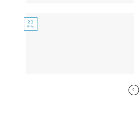
21
พ.ค.