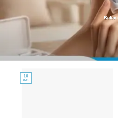
Botox แ
16
ก.ย.