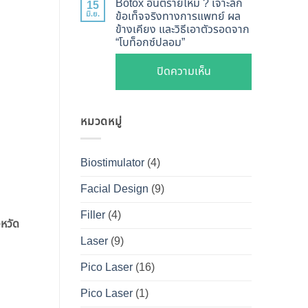
ไหน
Botox อันตรายไหม ? เจาะลึก
15
Shape
Botox
มิ.ย.
ข้อเท็จจริงทางการแพทย์ ผล
ดี
ปลอดภัย
ข้างเคียง และวิธีเอาตัวรอดจาก
กับ
และ
“โบท็อกซ์ปลอม”
เห็น
Filler
วิธี
ผลลัพธ์
ต่าง
บน
ปิดความเห็น
ดูแล
ชัดเจน
กัน
Botox
ให้
ที่
อย่างไร
อันตราย
หน้า
DS
?
หมวดหมู่
ไหม
เป๊ะ
Clinic
คู่มือ
?
นาน
ฉบับ
เจาะ
ที่สุด
Biostimulator
(4)
สมบูรณ์
ลึก
สำหรับ
Facial Design
(9)
ข้อ
คน
เท็จ
Filler
(4)
อยาก
งหวัด
จริง
หน้า
Laser
(9)
ทางการ
เป๊ะ
แพทย์
Pico Laser
(16)
แบบ
ผล
ปลอดภัย
Pico Laser
(1)
ข้าง