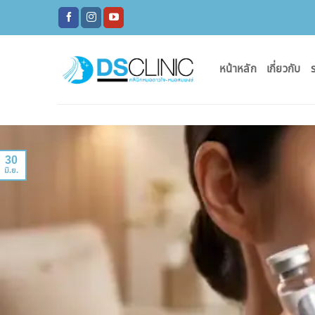
ข้าม
ไป
ยัง
เนื้อหา
หน้าหลัก
เกี่ยวกับ
ร
30
มิ.ย.