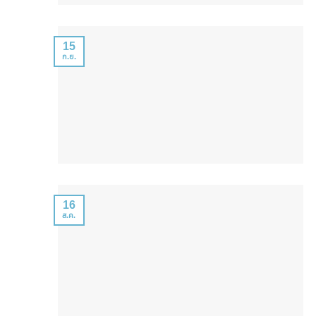
15
ก.ย.
16
ส.ค.