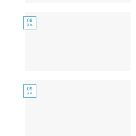
09
มิ.ย.
09
มิ.ย.