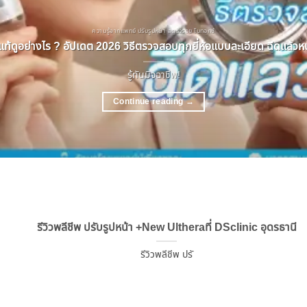
ความรู้จากแพทย์ ปรับรูปหน้า ลดริ้วรอย โบทอกซ์
ท้ดูอย่างไร ? อัปเดต 2026 วิธีตรวจสอบทุกยี่ห้อแบบละเอียด ฉีดแล้วหน้
รู้ทันมิจฉาชีพ!
Continue reading
→
รีวิวพลีชีพ ปรับรูปหน้า +New Ultheraที่ DSclinic อุดรธานี
รีวิวพลีชีพ ปรั