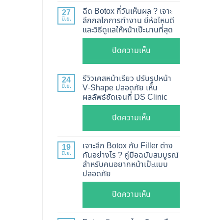
แท้
ฉีด Botox กี่วันเห็นผล ? เจาะ
27
ดู
มิ.ย.
ลึกกลไกการทำงาน ยี่ห้อไหนดี
และวิธีดูแลให้หน้าเป๊ะนานที่สุด
อย่างไร
?
บน
ปิดความเห็น
อัปเดต
ฉีด
2026
Botox
รีวิวเคสหน้าเรียว ปรับรูปหน้า
24
วิธี
กี่
มิ.ย.
V-Shape ปลอดภัย เห็น
ตรวจ
ผลลัพธ์ชัดเจนที่ DS Clinic
วัน
สอบ
เห็น
บน
ปิดความเห็น
ทุก
ผล
รีวิว
ยี่ห้อ
?
เคส
แบบ
เจาะลึก Botox กับ Filler ต่าง
19
เจาะ
หน้า
ละเอียด
มิ.ย.
กันอย่างไร ? คู่มือฉบับสมบูรณ์
ลึก
สำหรับคนอยากหน้าเป๊ะแบบ
เรียว
ฉีด
กลไก
ปลอดภัย
ปรับ
แล้ว
การ
รูป
หน้า
บน
ปิดความเห็น
ทำงาน
หน้า
ไม่
เจาะ
ยี่ห้อ
V-
พัง!
ลึก