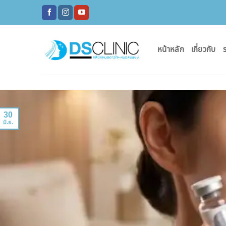
ข้าม
ไป
ยัง
เนื้อหา
หน้าหลัก
เกี่ยวกับ
ร
30
มิ.ย.