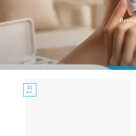
Botox แ
31
พ.ค.