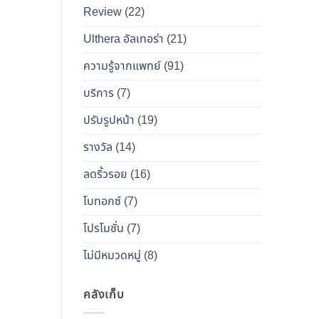
เคียง
Review
(22)
และ
วิธี
Ulthera อัลเทอร่า
(21)
เอา
ความรู้จากแพทย์
(91)
ตัว
รอด
บริการ
(7)
จาก
ปรับรูปหน้า
(19)
“โบ
ท็
รางวัล
(14)
อกซ์
ลดริ้วรอย
(16)
ปลอม”
โบทอกซ์
(7)
โปรโมชั่น
(7)
ไม่มีหมวดหมู่
(8)
คลังเก็บ