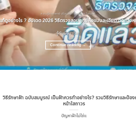
ความรู้จากแพทย์ ปรับรูปหน้า ลดริ้วรอย โบทอกซ์
ท้ดูอย่างไร ? อัปเดต 2026 วิธีตรวจสอบทุกยี่ห้อแบบละเอียด ฉีดแล้วหน้
รู้ทันมิจฉาชีพ!
Continue reading
→
วิธีรักษาฝ้า ฉบับสมบูรณ์ เป็นฝ้าควรทำอย่างไร? รวมวิธีรักษาและป้องก
หน้าใสถาวร
ปัญหาฝ้าไม่ใช่แ