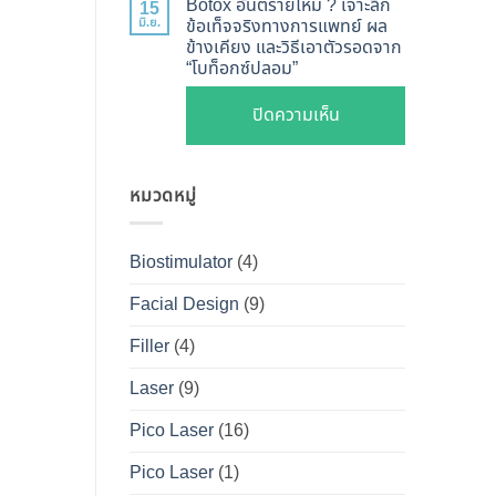
ไหน
Botox อันตรายไหม ? เจาะลึก
15
Shape
Botox
มิ.ย.
ข้อเท็จจริงทางการแพทย์ ผล
ดี
ปลอดภัย
ข้างเคียง และวิธีเอาตัวรอดจาก
กับ
และ
“โบท็อกซ์ปลอม”
เห็น
Filler
วิธี
ผลลัพธ์
ต่าง
บน
ปิดความเห็น
ดูแล
ชัดเจน
กัน
Botox
ให้
ที่
อย่างไร
อันตราย
หน้า
DS
?
หมวดหมู่
ไหม
เป๊ะ
Clinic
คู่มือ
?
นาน
ฉบับ
เจาะ
ที่สุด
Biostimulator
(4)
สมบูรณ์
ลึก
สำหรับ
Facial Design
(9)
ข้อ
คน
เท็จ
Filler
(4)
อยาก
จริง
หน้า
Laser
(9)
ทางการ
เป๊ะ
แพทย์
Pico Laser
(16)
แบบ
ผล
ปลอดภัย
Pico Laser
(1)
ข้าง